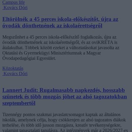
Campus life
Kovács Dóri
Eltörölnék a 45 perces iskola-előkészítőt, újra az
óvodák dönthetnének az iskolaérettségről
Megszűnhet a 45 perces iskola-előkészítő foglalkozás, újra az
óvodák dönthetnének az iskolaérettségről, és az oviKRÉTA is
átalakulhat. Többek között ezeket a változtatásokat javasolta az
Oktatási és Gyermekügyi Minisztériumnak a Magyar
Óvodapedagógiai Egyesület.
Közoktatás
Kovács Dóri
Lannert Judit: Rugalmasabb napkezdés, hosszabb
szünetek és több mozgás jöhet az alsó tagozatokban
szeptembertől
Tizennégy pontos szakmai javaslatcsomagot kaptak az általános
iskolák, amelynek célja, hogy csökkenjen az alsó tagozatos diákok
terhelése, és több idő jusson mozgásra, kreatív tevékenységekre,
valamint tapasztalati tanulásra. Az intézmények már a 2026/2027-es