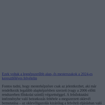
Ezek voltak a legnépszerűbb alap- és mesterszakok a 2024-es
keresztféléves felvételin
Fontos tudni, hogy mesterképzésre csak az jelentkezhet, aki már
rendelkezik legalább alapképzésben szerzett (vagy a 2006 előtti
rendszerben főiskolai szintű) végzettséggel. A felsőoktatási
intézménybe való beiratkozás feltétele a megszerzett oklevél
bemutatása – az oklevéligazolás kizárólag a felvételi eljárásban való