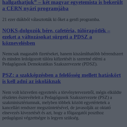
hallgathatjuk” – két magyar egyetemista is bekerült
a CERN nyári programjába
21 ezer diákból választották ki őket a genfi programba.
NOKS-dolgozók bére, cafetéria, túlórapótlék –
ezeket a változásokat sürgeti a PDSZ a
köznevelésben
Nemcsak magasabb fizetéseket, hanem kiszámíthatóbb bérrendszert
és minden ledolgozott túlóra kifizetését is szeretné elérni a
Pedagógusok Demokratikus Szakszervezete (PDSZ).
PSZ: a szakképzésben a felelősség mellett hatáskört
is kell adni az iskoláknak
Nem volt közvetlen egyeztetés a törvénytervezetről, mégis elküldte
részletes észrevételeit a Pedagógusok Szakszervezete (PSZ) a
szakminisztériumnak, melyben többek között egyetértettek a
kancellári rendszer megszüntetésével, de javasolják az oktató
elnevezés kivezetését és azt, hogy a főigazgatói poszthoz
pedagógusi végzettségre is legyen szükség.