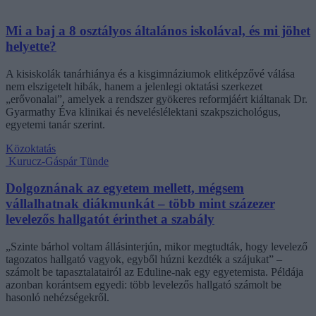
Mi a baj a 8 osztályos általános iskolával, és mi jöhet
helyette?
A kisiskolák tanárhiánya és a kisgimnáziumok elitképzővé válása
nem elszigetelt hibák, hanem a jelenlegi oktatási szerkezet
„erővonalai”, amelyek a rendszer gyökeres reformjáért kiáltanak Dr.
Gyarmathy Éva klinikai és neveléslélektani szakpszichológus,
egyetemi tanár szerint.
Közoktatás
Kurucz-Gáspár Tünde
Dolgoznának az egyetem mellett, mégsem
vállalhatnak diákmunkát – több mint százezer
levelezős hallgatót érinthet a szabály
„Szinte bárhol voltam állásinterjún, mikor megtudták, hogy levelező
tagozatos hallgató vagyok, egyből húzni kezdték a szájukat” –
számolt be tapasztalatairól az Eduline-nak egy egyetemista. Példája
azonban korántsem egyedi: több levelezős hallgató számolt be
hasonló nehézségekről.