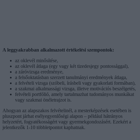
A leggyakrabban alkalmazott értékelési szempontok:
az oklevél minősítése,
az oklevél átlaga (egy vagy két tizedesjegy pontossággal),
a záróvizsga eredménye,
a felsőoktatásban szerzett tanulmányi eredmények átlaga,
a felvételi vizsga (szóbeli, írásbeli vagy gyakorlati formában),
a szakmai alkalmassági vizsga, illetve motivációs beszélgetés,
felvételi portfólió, amely tartalmazhat tudományos munkákat
vagy szakmai önéletrajzot is.
Ahogyan az alapszakos felvételinél, a mesterképzések esetében is
pluszpont járhat esélyegyenlőségi alapon – például hátrányos
helyzetért, fogyatékosságért vagy gyermekgondozásért. Ezekért a
jelentkezők 1-10 többletpontot kaphatnak.