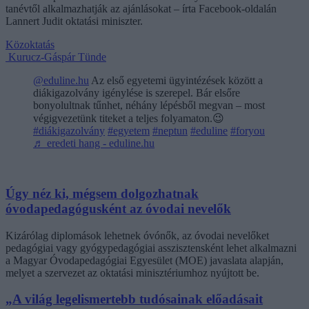
tanévtől alkalmazhatják az ajánlásokat – írta Facebook-oldalán
Lannert Judit oktatási miniszter.
Közoktatás
Kurucz-Gáspár Tünde
@eduline.hu
Az első egyetemi ügyintézések között a
diákigazolvány igénylése is szerepel. Bár elsőre
bonyolultnak tűnhet, néhány lépésből megvan – most
végigvezetünk titeket a teljes folyamaton.😉
#diákigazolvány
#egyetem
#neptun
#eduline
#foryou
♬ eredeti hang - eduline.hu
Úgy néz ki, mégsem dolgozhatnak
óvodapedagógusként az óvodai nevelők
Kizárólag diplomások lehetnek óvónők, az óvodai nevelőket
pedagógiai vagy gyógypedagógiai asszisztensként lehet alkalmazni
a Magyar Óvodapedagógiai Egyesület (MOE) javaslata alapján,
melyet a szervezet az oktatási minisztériumhoz nyújtott be.
„A világ legelismertebb tudósainak előadásait