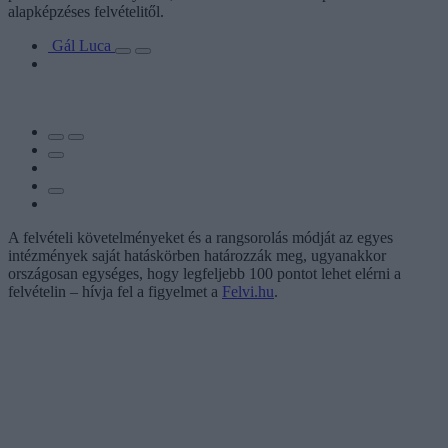
alapképzéses felvételitől.
Gál Luca
A felvételi követelményeket és a rangsorolás módját az egyes
intézmények saját hatáskörben határozzák meg, ugyanakkor
országosan egységes, hogy legfeljebb 100 pontot lehet elérni a
felvételin – hívja fel a figyelmet a
Felvi.hu
.