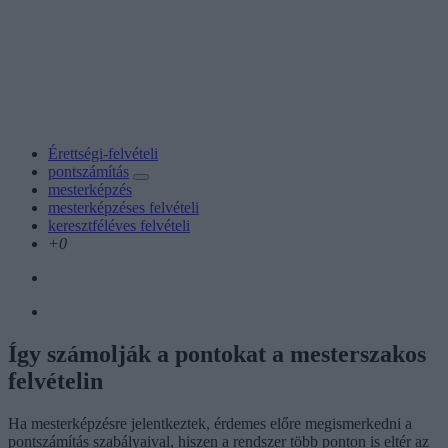
Érettségi-felvételi
pontszámítás
mesterképzés
mesterképzéses felvételi
keresztféléves felvételi
+0
Így számolják a pontokat a mesterszakos
felvételin
Ha mesterképzésre jelentkeztek, érdemes előre megismerkedni a
pontszámítás szabályaival, hiszen a rendszer több ponton is eltér az