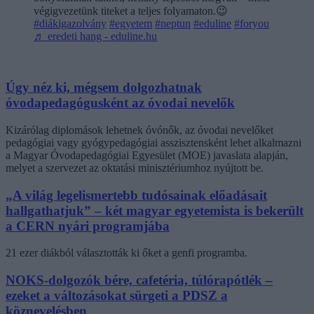
végigvezetünk titeket a teljes folyamaton.😉
#diákigazolvány
#egyetem
#neptun
#eduline
#foryou
♬ eredeti hang - eduline.hu
Úgy néz ki, mégsem dolgozhatnak
óvodapedagógusként az óvodai nevelők
Kizárólag diplomások lehetnek óvónők, az óvodai nevelőket
pedagógiai vagy gyógypedagógiai asszisztensként lehet alkalmazni
a Magyar Óvodapedagógiai Egyesület (MOE) javaslata alapján,
melyet a szervezet az oktatási minisztériumhoz nyújtott be.
„A világ legelismertebb tudósainak előadásait
hallgathatjuk” – két magyar egyetemista is bekerült
a CERN nyári programjába
21 ezer diákból választották ki őket a genfi programba.
NOKS-dolgozók bére, cafetéria, túlórapótlék –
ezeket a változásokat sürgeti a PDSZ a
köznevelésben