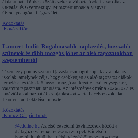
átalakulhat. Többek között ezeket a változtatásokat javasolta az
Oktatási és Gyermekügyi Minisztériumnak a Magyar
Óvodapedagógiai Egyesület.
Közoktatás
Kovács Dóri
Lannert Judit: Rugalmasabb napkezdés, hosszabb
szünetek és több mozgás jöhet az alsó tagozatokban
szeptembertől
Tizennégy pontos szakmai javaslatcsomagot kaptak az általános
iskolák, amelynek célja, hogy csökkenjen az alsó tagozatos diákok
terhelése, és több idő jusson mozgásra, kreatív tevékenységekre,
valamint tapasztalati tanulásra. Az intézmények már a 2026/2027-es
tanévtől alkalmazhatják az ajánlásokat – írta Facebook-oldalán
Lannert Judit oktatási miniszter.
Közoktatás
Kurucz-Gáspár Tünde
@eduline.hu
Az első egyetemi ügyintézések között a
diákigazolvány igénylése is szerepel. Bár elsőre
bonyolultnak tűnhet, néhány lépésből megvan – most