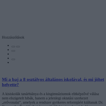
Hozzászólások
Mi a baj a 8 osztályos általános iskolával, és mi jöhet
helyette?
A kisiskolák tanárhiánya és a kisgimnáziumok elitképzővé válása
nem elszigetelt hibák, hanem a jelenlegi oktatási szerkezet
„erővonalai”, amelyek a rendszer gyökeres reformjáért kiáltanak Dr.