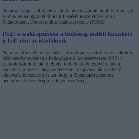
Nemcsak magasabb fizetéseket, hanem kiszámíthatóbb bérrendszert
és minden ledolgozott túlóra kifizetését is szeretné elérni a
Pedagógusok Demokratikus Szakszervezete (PDSZ).
PSZ: a szakképzésben a felelősség mellett hatáskört
is kell adni az iskoláknak
Nem volt közvetlen egyeztetés a törvénytervezetről, mégis elküldte
részletes észrevételeit a Pedagógusok Szakszervezete (PSZ) a
szakminisztériumnak, melyben többek között egyetértettek a
kancellári rendszer megszüntetésével, de javasolják az oktató
elnevezés kivezetését és azt, hogy a főigazgatói poszthoz
pedagógusi végzettségre is legyen szükség.