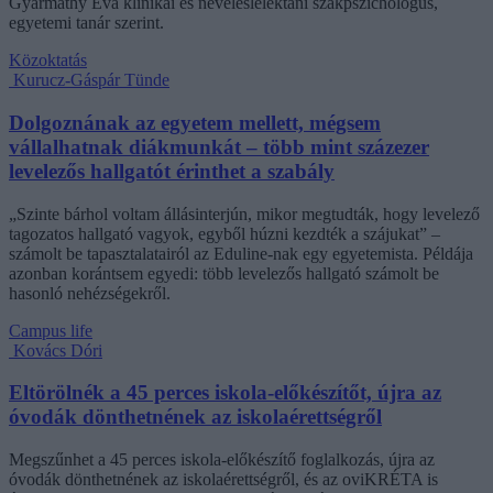
Gyarmathy Éva klinikai és neveléslélektani szakpszichológus,
egyetemi tanár szerint.
Közoktatás
Kurucz-Gáspár Tünde
Dolgoznának az egyetem mellett, mégsem
vállalhatnak diákmunkát – több mint százezer
levelezős hallgatót érinthet a szabály
„Szinte bárhol voltam állásinterjún, mikor megtudták, hogy levelező
tagozatos hallgató vagyok, egyből húzni kezdték a szájukat” –
számolt be tapasztalatairól az Eduline-nak egy egyetemista. Példája
azonban korántsem egyedi: több levelezős hallgató számolt be
hasonló nehézségekről.
Campus life
Kovács Dóri
Eltörölnék a 45 perces iskola-előkészítőt, újra az
óvodák dönthetnének az iskolaérettségről
Megszűnhet a 45 perces iskola-előkészítő foglalkozás, újra az
óvodák dönthetnének az iskolaérettségről, és az oviKRÉTA is