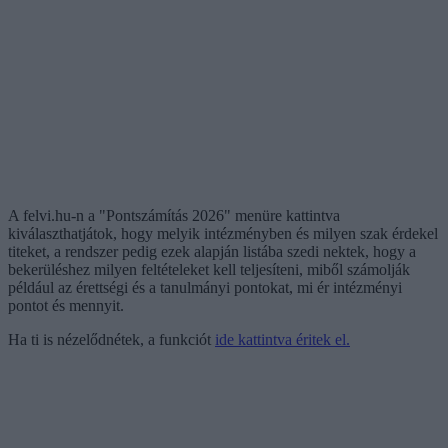
A felvi.hu-n a "Pontszámítás 2026" menüre kattintva
kiválaszthatjátok, hogy melyik intézményben és milyen szak érdekel
titeket, a rendszer pedig ezek alapján listába szedi nektek, hogy a
bekerüléshez milyen feltételeket kell teljesíteni, miből számolják
például az érettségi és a tanulmányi pontokat, mi ér intézményi
pontot és mennyit.
Ha ti is nézelődnétek, a funkciót
ide kattintva éritek el.