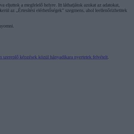
eljuttok a megfelelő helyre. Itt láthatjátok azokat az adatokat,
kerül az „Értesítési elérhetőségek” szegmens, ahol leellenőrizhetitek
 nyomni.
 szereplő képzések közül hányadikara nyertetek felvételt
.