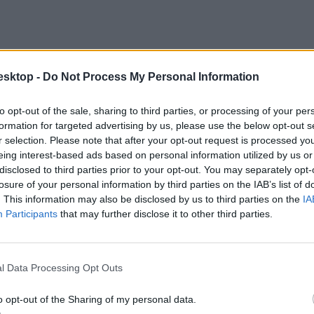
esktop -
Do Not Process My Personal Information
to opt-out of the sale, sharing to third parties, or processing of your per
formation for targeted advertising by us, please use the below opt-out s
r selection. Please note that after your opt-out request is processed y
eing interest-based ads based on personal information utilized by us or
disclosed to third parties prior to your opt-out. You may separately opt-
nline felületére, rá kell kattintanotok az „Általános eljárás 2025.” r
losure of your personal information by third parties on the IAB’s list of
si felületre.
. This information may also be disclosed by us to third parties on the
IA
Participants
that may further disclose it to other third parties.
l Data Processing Opt Outs
o opt-out of the Sharing of my personal data.