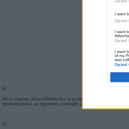
Opted 
I want t
Opted 
I want 
Advertis
Opted 
I want t
of my P
was col
Opted 
Ha ez megvan, akkor előttetek lesz az az ügyintézési folyam, amit a jel
eredményeiteket, az egyetemek sorrendjét, amit felállítottatok, az i