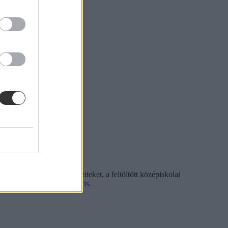
ég az érettségi eredményeiteket, a feltöltött középiskolai
n az felvételi pontjaitokat is.