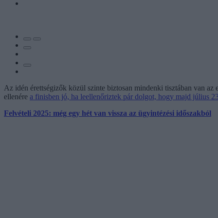
Az idén érettségizők közül szinte biztosan mindenki tisztában van az e-
ellenére
a finisben jó, ha leellenőriztek pár dolgot, hogy majd július
Felvételi 2025: még egy hét van vissza az ügyintézési időszakból