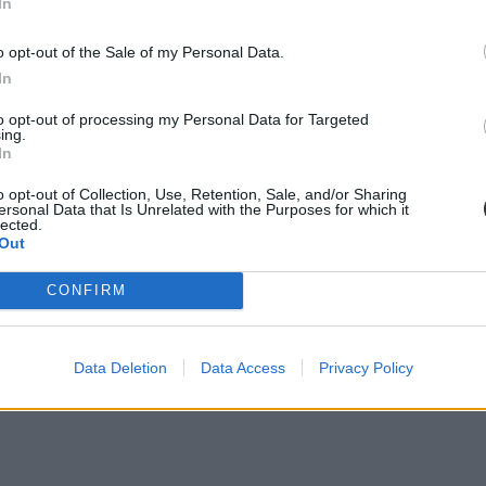
In
o opt-out of the Sale of my Personal Data.
In
to opt-out of processing my Personal Data for Targeted
ing.
In
o opt-out of Collection, Use, Retention, Sale, and/or Sharing
ersonal Data that Is Unrelated with the Purposes for which it
lected.
Out
CONFIRM
Data Deletion
Data Access
Privacy Policy
entkezésnél is láttatok. A különböző fülekre kattintva ellenőrizhetitek m
ntézményi pontokhoz szükséges feltöltött dokumentumokat,
és természetese