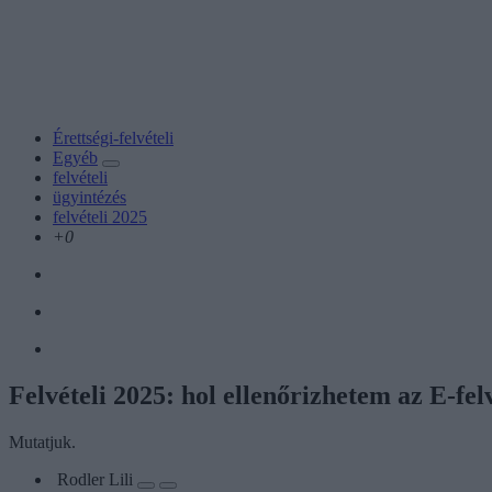
Érettségi-felvételi
Egyéb
felvételi
ügyintézés
felvételi 2025
+0
Felvételi 2025: hol ellenőrizhetem az E-fe
Mutatjuk.
Rodler Lili