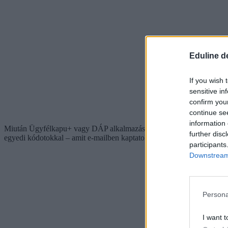
Eduline d
If you wish 
sensitive in
confirm you
continue se
information 
Miután Ügyfélkapu+ vagy DÁP alkalmazással beléptetek az E-felvételi o
further disc
egyedi kódotokkal – amit e-mailben kaptatok – lépjetek be az ügyintézé
participants
Downstream 
Persona
I want t