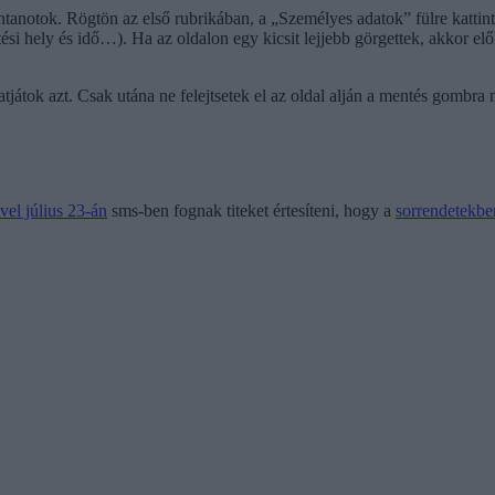
anotok. Rögtön az első rubrikában, a „Személyes adatok” fülre kattintva 
ési hely és idő…). Ha az oldalon egy kicsit lejjebb görgettek, akkor elő
atjátok azt. Csak utána ne felejtsetek el az oldal alján a mentés gombra
vel július 23-án
sms-ben fognak titeket értesíteni, hogy a
sorrendetekben