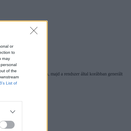
sonal or
ection to
ou may
 personal
out of the
ubrikában a belépés gombra, majd a rendszer által korábban generált
 downstream
B’s List of