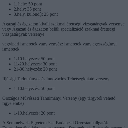
1. hely: 50 pont
2.hely: 35 pont
3.hely, különdíj: 25 pont
Ágazati és ágazaton kívüli szakmai érettségi vizsgatárgyak versenye
vagy Ágazati és ágazaton belüli specializáció szakmai érettségi
vizsgatárgyak versenye
vegyipari ismeretek vagy vegyész ismeretek vagy egészségügyi
ismeretek:
1-10.helyezés: 50 pont
11-20.helyezés: 30 pont
21-30.helyezés: 20 pont
Ifjúsági Tudományos és Innovációs Tehetségkutató verseny
1-10.helyezés: 50 pont
Országos Művészeti Tanulmányi Verseny (egy tárgyból vehető
figyelembe)
1-10.helyezés: 20 pont
A Semmelweis Egyetem és a Budapesti Orvostanhallgatók
Egyesülete által közösen szervezett "Semmelweis Egészségverseny"