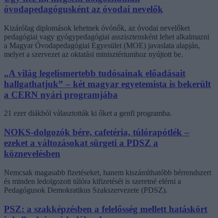
óvodapedagógusként az óvodai nevelők
Kizárólag diplomások lehetnek óvónők, az óvodai nevelőket
pedagógiai vagy gyógypedagógiai asszisztensként lehet alkalmazni
a Magyar Óvodapedagógiai Egyesület (MOE) javaslata alapján,
melyet a szervezet az oktatási minisztériumhoz nyújtott be.
„A világ legelismertebb tudósainak előadásait
hallgathatjuk” – két magyar egyetemista is bekerült
a CERN nyári programjába
21 ezer diákból választották ki őket a genfi programba.
NOKS-dolgozók bére, cafetéria, túlórapótlék –
ezeket a változásokat sürgeti a PDSZ a
köznevelésben
Nemcsak magasabb fizetéseket, hanem kiszámíthatóbb bérrendszert
és minden ledolgozott túlóra kifizetését is szeretné elérni a
Pedagógusok Demokratikus Szakszervezete (PDSZ).
PSZ: a szakképzésben a felelősség mellett hatáskört