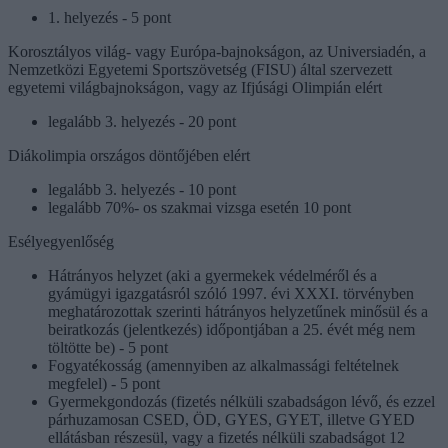
1. helyezés - 5 pont
Korosztályos világ- vagy Európa-bajnokságon, az Universiadén, a
Nemzetközi Egyetemi Sportszövetség (FISU) által szervezett
egyetemi világbajnokságon, vagy az Ifjúsági Olimpián elért
legalább 3. helyezés - 20 pont
Diákolimpia országos döntőjében elért
legalább 3. helyezés - 10 pont
legalább 70%- os szakmai vizsga esetén 10 pont
Esélyegyenlőség
Hátrányos helyzet (aki a gyermekek védelméről és a
gyámügyi igazgatásról szóló 1997. évi XXXI. törvényben
meghatározottak szerinti hátrányos helyzetűnek minősül és a
beiratkozás (jelentkezés) időpontjában a 25. évét még nem
töltötte be) - 5 pont
Fogyatékosság (amennyiben az alkalmassági feltételnek
megfelel) - 5 pont
Gyermekgondozás (fizetés nélküli szabadságon lévő, és ezzel
párhuzamosan CSED, ÖD, GYES, GYET, illetve GYED
ellátásban részesül, vagy a fizetés nélküli szabadságot 12