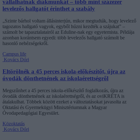
vállalhatnak diákmunkát – több mint százezer
levelezős hallgatót érinthet a szabály
„Szinte bárhol voltam állásinterjún, mikor megtudták, hogy levelező
tagozatos hallgató vagyok, egyből húzni kezdték a szájukat” –
számolt be tapasztalatairól az Eduline-nak egy egyetemista. Példája
azonban korántsem egyedi: több levelezős hallgató számolt be
hasonló nehézségekről.
Campus life
Kovács Dóri
Eltörölnék a 45 perces iskola-előkészítőt, újra az
óvodák dönthetnének az iskolaérettségről
Megszűnhet a 45 perces iskola-előkészítő foglalkozás, újra az
óvodák dönthetnének az iskolaérettségről, és az oviKRÉTA is
átalakulhat. Többek között ezeket a változtatásokat javasolta az
Oktatási és Gyermekügyi Minisztériumnak a Magyar
Óvodapedagógiai Egyesület.
Közoktatás
Kovács Dóri