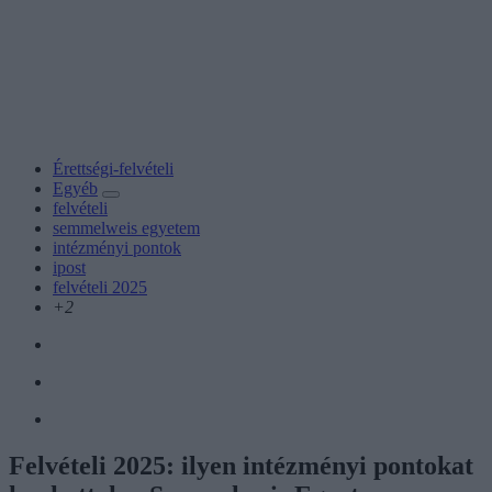
Érettségi-felvételi
Egyéb
felvételi
semmelweis egyetem
intézményi pontok
ipost
felvételi 2025
+2
Felvételi 2025: ilyen intézményi pontokat