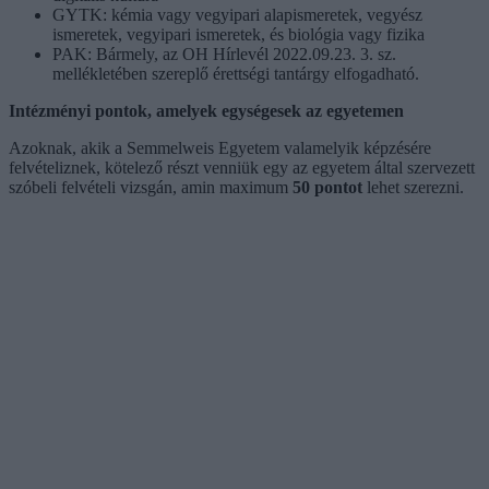
GYTK: kémia vagy vegyipari alapismeretek, vegyész
ismeretek, vegyipari ismeretek, és biológia vagy fizika
PAK: Bármely, az OH Hírlevél 2022.09.23. 3. sz.
mellékletében szereplő érettségi tantárgy elfogadható.
Intézményi pontok, amelyek egységesek az egyetemen
Azoknak, akik a Semmelweis Egyetem valamelyik képzésére
felvételiznek, kötelező részt venniük egy az egyetem által szervezett
szóbeli felvételi vizsgán, amin maximum
50 pontot
lehet szerezni.