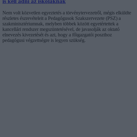
is kell adni az iskoláknak
Nem volt közvetlen egyeztetés a törvénytervezetről, mégis elküldte
részletes észrevételeit a Pedagógusok Szakszervezete (PSZ) a
szakminisztériumnak, melyben többek között egyetértettek a
kancellári rendszer megszüntetésével, de javasolják az oktató
elnevezés kivezetését és azt, hogy a főigazgatói poszthoz
pedagógusi végzettségre is legyen szükség.