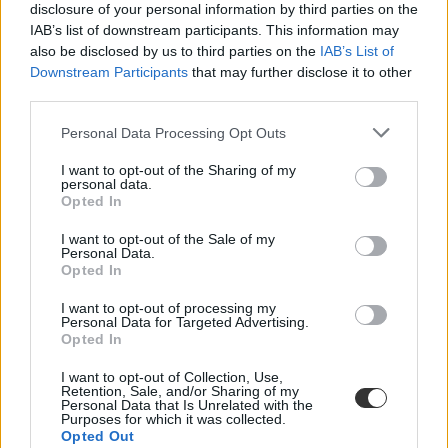
disclosure of your personal information by third parties on the
IAB’s list of downstream participants. This information may
BSc - egészségtudományi, biológia, fizika, kémia, informatika,
biotechnológia, természettudományos területen vagy pszichológia
also be disclosed by us to third parties on the
IAB’s List of
szakon szerzett oklevél vagy mérnöki végzettség esetén
Downstream Participants
that may further disclose it to other
third parties.
4,51-5,0 átlag: 20 pont
3,51-4,50 átlag: 10 pont
Personal Data Processing Opt Outs
2,00-3,50 átlag: 5 pont
I want to opt-out of the Sharing of my
MSc 50 pont - biológia, fizika, kémia, informatika, biotechnológia,
personal data.
természettudományos területen vagy pszichológia szakon szerzett
Opted In
oklevél vagy mérnöki végzettség esetén
I want to opt-out of the Sale of my
4,51-5,0 átlag: 30 pont
Personal Data.
3,51-4,50 átlag: 20 pont
Opted In
2,00-3,50 átlag: 10 pont
I want to opt-out of processing my
MSc diploma
Personal Data for Targeted Advertising.
Opted In
fogorvos vagy gyógyszerész - 50 pont
I want to opt-out of Collection, Use,
(Csak általános orvos képzés esetén)
Retention, Sale, and/or Sharing of my
Personal Data that Is Unrelated with the
Egészségtudományi Kar, Egészségügyi Közszolgálati Kar
Purposes for which it was collected.
Opted Out
Emelt szintű érettségi vizsga