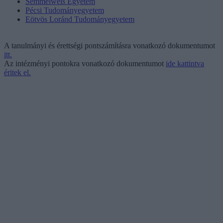
Semmelweis Egyetem
Pécsi Tudományegyetem
Eötvös Loránd Tudományegyetem
A tanulmányi és érettségi pontszámításra vonatkozó dokumentumot
itt.
Az intézményi pontokra vonatkozó dokumentumot
ide kattintva
éritek el.