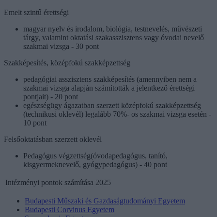
Emelt szintű érettségi
magyar nyelv és irodalom, biológia, testnevelés, művészeti
tárgy, valamint oktatási szakasszisztens vagy óvodai nevelő
szakmai vizsga - 30 pont
Szakképesítés, középfokú szakképzettség
pedagógiai asszisztens szakképesítés (amennyiben nem a
szakmai vizsga alapján számították a jelentkező érettségi
pontjait) - 20 pont
egészségügy ágazatban szerzett középfokú szakképzettség
(technikusi oklevél) legalább 70%- os szakmai vizsga esetén -
10 pont
Felsőoktatásban szerzett oklevél
Pedagógus végzettség(óvodapedagógus, tanító,
kisgyermeknevelő, gyógypedagógus) - 40 pont
Intézményi pontok számítása 2025
Budapesti Műszaki és Gazdaságtudományi Egyetem
Budapesti Corvinus Egyetem