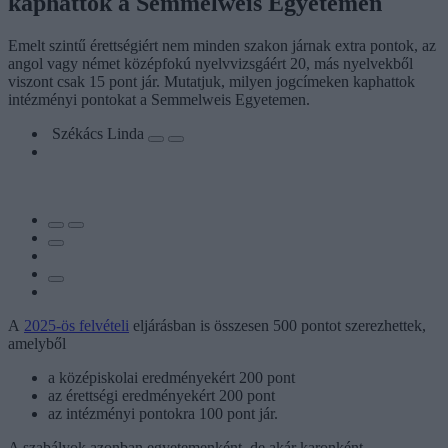
kaphattok a Semmelweis Egyetemen
Emelt szintű érettségiért nem minden szakon járnak extra pontok, az
angol vagy német középfokú nyelvvizsgáért 20, más nyelvekből
viszont csak 15 pont jár. Mutatjuk, milyen jogcímeken kaphattok
intézményi pontokat a Semmelweis Egyetemen.
Székács Linda
A
2025-ös felvételi
eljárásban is összesen 500 pontot szerezhettek,
amelyből
a középiskolai eredményekért 200 pont
az érettségi eredményekért 200 pont
az intézményi pontokra 100 pont jár.
A szabályok azonban egyetemenként, de akár karonként,