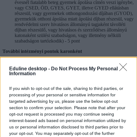
évesnél fiatalabb beteg gyermek ápolása címén veszi igénybe,
vagy CSED, ÖD, GYES, GYET, illetve GYED ellátásban
részesül, vagy gyermekek otthongondozási díjában (GYOD),
gyermekük otthoni ápolása miatt ápolási díjban részesül, vagy
rendvédelmi szerv hivatásos állományú tagjaként távolléti
díjban részesülő, vagy hivatásos és szerződéses állományú
katonaként szülési szabadságon, vagy illetmény nélküli
szabadságon tartózkodik) - 5 pont
További intézményi pontok karonként
Általános Orvostudományi Kar, Fogorvostudományi Kar,
Gyógyszerésztudományi Kar
Eduline desktop -
Do Not Process My Personal
Information
Szakképző intézményben, egészségügyi ágazatban szerzett
középfokú szakképzettség - 10 pont
If you wish to opt-out of the sale, sharing to third parties, or
Munkatapasztalat egészségügyi (ideértve az egészségügyi
processing of your personal or sensitive information for
szolgáltató oktatási-kutatási egységét is), szociális szolgáltatónál,
targeted advertising by us, please use the below opt-out
vagy természettudományi kutatóhelyen kutatásban foglalkoztatási
section to confirm your selection. Please note that after your
jogviszonyban végzett tevékenység (kivéve az önkéntesség)
opt-out request is processed you may continue seeing
1000 óra - 20 pont
interest-based ads based on personal information utilized by
Ennél kevesebb óraszám esetén arányos pontszám.
us or personal information disclosed to third parties prior to
your opt-out. You may separately opt-out of the further
Felsőoktatásban szerzett oklevél