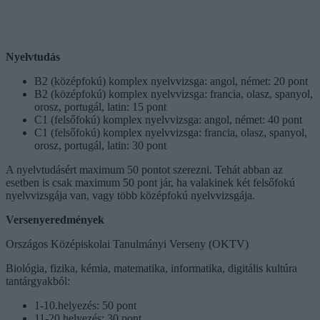
Nyelvtudás
B2 (középfokú) komplex nyelvvizsga: angol, német: 20 pont
B2 (középfokú) komplex nyelvvizsga: francia, olasz, spanyol,
orosz, portugál, latin: 15 pont
C1 (felsőfokú) komplex nyelvvizsga: angol, német: 40 pont
C1 (felsőfokú) komplex nyelvvizsga: francia, olasz, spanyol,
orosz, portugál, latin: 30 pont
A nyelvtudásért maximum 50 pontot szerezni. Tehát abban az
esetben is csak maximum 50 pont jár, ha valakinek két felsőfokú
nyelvvizsgája van, vagy több középfokú nyelvvizsgája.
Versenyeredmények
Országos Középiskolai Tanulmányi Verseny (OKTV)
Biológia, fizika, kémia, matematika, informatika, digitális kultúra
tantárgyakból:
1-10.helyezés: 50 pont
11-20.helyezés: 30 pont