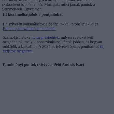
szakonként is eltérhetnek. Mutatjuk, miért járnak pontok a
Semmelweis Egyetemen.
Itt kiszámolhatjátok a pontjaitokat
Ha szívesen kalkulálnátok a pontjaitokkal, próbáljátok ki az
Eduline pontszámító kalkulátorát
.
Számolgatnátok?
Itt megnézhetitek
, milyen adatokat kell
megadnotok, melyik pontszámítással jártok jobban, és hogyan
működik a kalkulátor. A 2024-as felvételi összes ponthatárát
itt
tudjátok megnézni
.
Tanulmányi pontok (kivéve a Pető András Kar)