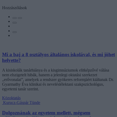
Hozzászólások
Mi a baj a 8 osztályos általános iskolával, és mi jöhet
helyette?
A kisiskolák tanárhiánya és a kisgimnáziumok elitképzővé válása
nem elszigetelt hibák, hanem a jelenlegi oktatási szerkezet
„erővonalai”, amelyek a rendszer gyökeres reformjáért kiáltanak Dr.
Gyarmathy Éva klinikai és neveléslélektani szakpszichológus,
egyetemi tanár szerint.
Közoktatás
Kurucz-Gáspár Tünde
Dolgoznának az egyetem mellett, mégsem