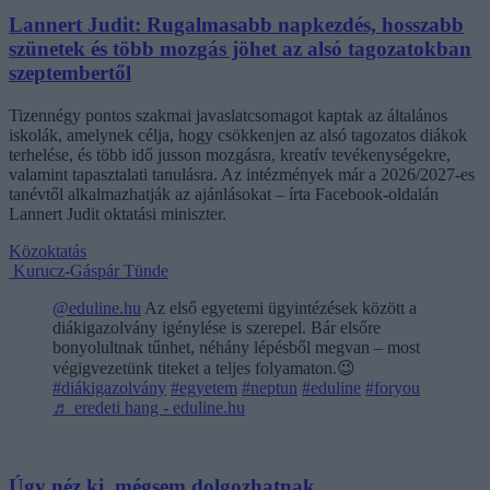
Lannert Judit: Rugalmasabb napkezdés, hosszabb
szünetek és több mozgás jöhet az alsó tagozatokban
szeptembertől
Tizennégy pontos szakmai javaslatcsomagot kaptak az általános
iskolák, amelynek célja, hogy csökkenjen az alsó tagozatos diákok
terhelése, és több idő jusson mozgásra, kreatív tevékenységekre,
valamint tapasztalati tanulásra. Az intézmények már a 2026/2027-es
tanévtől alkalmazhatják az ajánlásokat – írta Facebook-oldalán
Lannert Judit oktatási miniszter.
Közoktatás
Kurucz-Gáspár Tünde
@eduline.hu
Az első egyetemi ügyintézések között a
diákigazolvány igénylése is szerepel. Bár elsőre
bonyolultnak tűnhet, néhány lépésből megvan – most
végigvezetünk titeket a teljes folyamaton.😉
#diákigazolvány
#egyetem
#neptun
#eduline
#foryou
♬ eredeti hang - eduline.hu
Úgy néz ki, mégsem dolgozhatnak