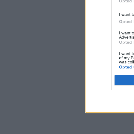
Opted 
I want t
Opted 
I want 
Advertis
Opted 
I want t
of my P
was col
Opted 