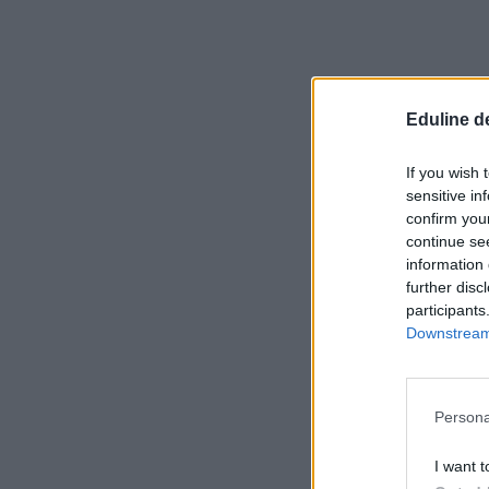
Eduline d
If you wish 
sensitive in
confirm you
continue se
information 
further disc
participants
Downstream 
Persona
I want t