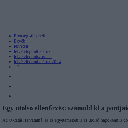
Érettségi-felvételi
Egyéb
felvételi
felvételi ponthatárok
felvételi pontszámítás
felvételi ponthatárok 2024
+1
Egy utolsó ellenőrzés: számold ki a pontja
Az Oktatási Hivatalnál és az egyetemeken is az utolsó napokban is d