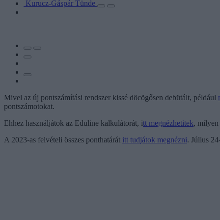
Kurucz-Gáspár Tünde
Mivel az új pontszámítási rendszer kissé döcögősen debütált, például
pontszámotokat.
Ehhez használjátok az Eduline kalkulátorát, i
tt megnézhetitek
, milyen
A 2023-as felvételi összes ponthatárát
itt tudjátok megnézni
. Július 2