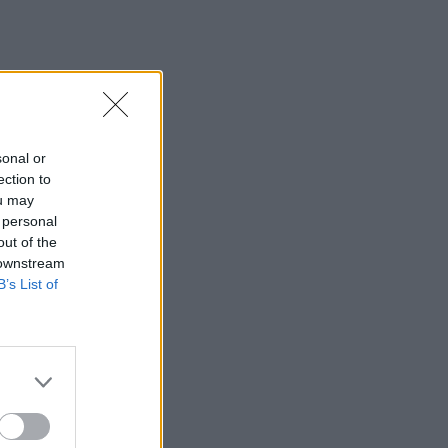
sonal or
ection to
ou may
 personal
out of the
 downstream
B’s List of