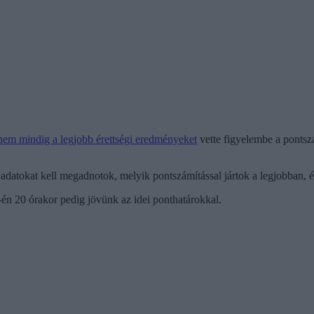
nem mindig a legjobb érettségi eredményeket
vette figyelembe a pontsz
 adatokat kell megadnotok, melyik pontszámítással jártok a legjobban, 
4-én 20 órakor pedig jövünk az idei ponthatárokkal.