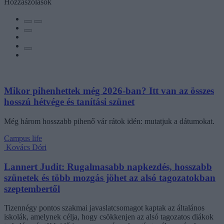
Hozzászólások
Mikor pihenhettek még 2026-ban? Itt van az összes
hosszú hétvége és tanítási szünet
Még három hosszabb pihenő vár rátok idén: mutatjuk a dátumokat.
Campus life
Kovács Dóri
Lannert Judit: Rugalmasabb napkezdés, hosszabb
szünetek és több mozgás jöhet az alsó tagozatokban
szeptembertől
Tizennégy pontos szakmai javaslatcsomagot kaptak az általános
iskolák, amelynek célja, hogy csökkenjen az alsó tagozatos diákok