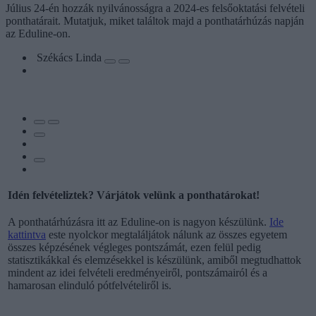
Július 24-én hozzák nyilvánosságra a 2024-es felsőoktatási felvételi
ponthatárait. Mutatjuk, miket találtok majd a ponthatárhúzás napján
az Eduline-on.
Székács Linda
Idén felvételiztek? Várjátok velünk a ponthatárokat!
A ponthatárhúzásra itt az Eduline-on is nagyon készülünk.
Ide
kattintva
este nyolckor megtaláljátok nálunk az összes egyetem
összes képzésének végleges pontszámát, ezen felül pedig
statisztikákkal és elemzésekkel is készülünk, amiből megtudhattok
mindent az idei felvételi eredményeiről, pontszámairól és a
hamarosan elinduló pótfelvételiről is.