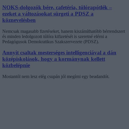
NOKS-dolgozók bére, cafetéria, túlórapótlék –
ezeket a változásokat sürgeti a PDSZ a
köznevelésben
Nemcsak magasabb fizetéseket, hanem kiszámíthatóbb bérrendszert
és minden ledolgozott túlóra kifizetését is szeretné elérni a
Pedagógusok Demokratikus Szakszervezete (PDSZ).
Annyit csaltak mesterséges intelligenciával a dán
középiskolások, hogy a kormánynak kellett
közbelépnie
Mostantól nem lesz elég csupán jól megírni egy beadandót.