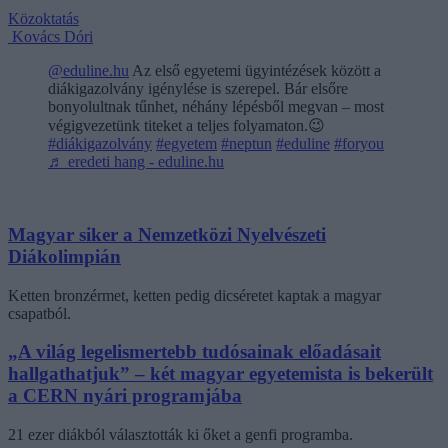
Közoktatás
Kovács Dóri
@eduline.hu
Az első egyetemi ügyintézések között a
diákigazolvány igénylése is szerepel. Bár elsőre
bonyolultnak tűnhet, néhány lépésből megvan – most
végigvezetünk titeket a teljes folyamaton.😉
#diákigazolvány
#egyetem
#neptun
#eduline
#foryou
♬ eredeti hang - eduline.hu
Magyar siker a Nemzetközi Nyelvészeti
Diákolimpián
Ketten bronzérmet, ketten pedig dicséretet kaptak a magyar
csapatból.
„A világ legelismertebb tudósainak előadásait
hallgathatjuk” – két magyar egyetemista is bekerült
a CERN nyári programjába
21 ezer diákból választották ki őket a genfi programba.