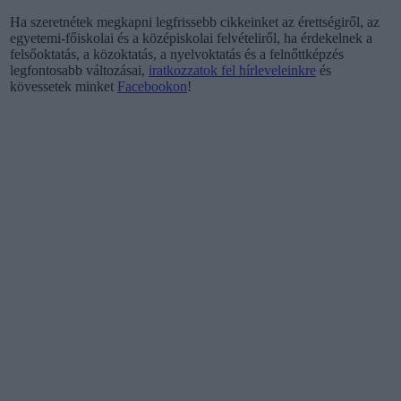
Ha szeretnétek megkapni legfrissebb cikkeinket az érettségiről, az
egyetemi-főiskolai és a középiskolai felvételiről, ha érdekelnek a
felsőoktatás, a közoktatás, a nyelvoktatás és a felnőttképzés
legfontosabb változásai,
iratkozzatok fel hírleveleinkre
és
kövessetek minket
Facebookon
!