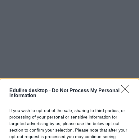
Eduline desktop -
Do Not Process My Personal
Information
If you wish to opt-out of the sale, sharing to third parties, or
processing of your personal or sensitive information for
felvételi
targeted advertising by us, please use the below opt-out
ponthatárhúzás
section to confirm your selection. Please note that after your
Pont Ott Parti
opt-out request is processed you may continue seeing
felvételi 2024