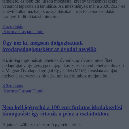
terhelése, és több idő jusson mozgásra, kreatív tevékenységekre,
valamint tapasztalati tanulásra. Az intézmények már a 2026/2027-es
tanévtől alkalmazhatják az ajánlásokat – írta Facebook-oldalán
Lannert Judit oktatási miniszter.
Közoktatás
Kurucz-Gáspár Tünde
Úgy néz ki, mégsem dolgozhatnak
óvodapedagógusként az óvodai nevelők
Kizárólag diplomások lehetnek óvónők, az óvodai nevelőket
pedagógiai vagy gyógypedagógiai asszisztensként lehet alkalmazni
a Magyar Óvodapedagógiai Egyesület (MOE) javaslata alapján,
melyet a szervezet az oktatási minisztériumhoz nyújtott be.
Közoktatás
Kurucz-Gáspár Tünde
Nem kell igényelni a 100 ezer forintos iskolakezdési
támogatást: így érkezik a pénz a családokhoz
A juttatás 400 ezer rászoruló gyereket érint.