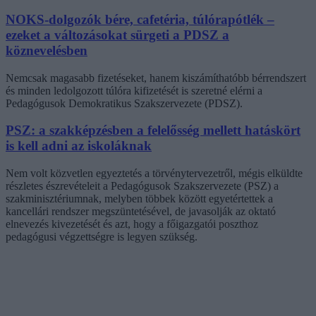
NOKS-dolgozók bére, cafetéria, túlórapótlék –
ezeket a változásokat sürgeti a PDSZ a
köznevelésben
Nemcsak magasabb fizetéseket, hanem kiszámíthatóbb bérrendszert
és minden ledolgozott túlóra kifizetését is szeretné elérni a
Pedagógusok Demokratikus Szakszervezete (PDSZ).
PSZ: a szakképzésben a felelősség mellett hatáskört
is kell adni az iskoláknak
Nem volt közvetlen egyeztetés a törvénytervezetről, mégis elküldte
részletes észrevételeit a Pedagógusok Szakszervezete (PSZ) a
szakminisztériumnak, melyben többek között egyetértettek a
kancellári rendszer megszüntetésével, de javasolják az oktató
elnevezés kivezetését és azt, hogy a főigazgatói poszthoz
pedagógusi végzettségre is legyen szükség.