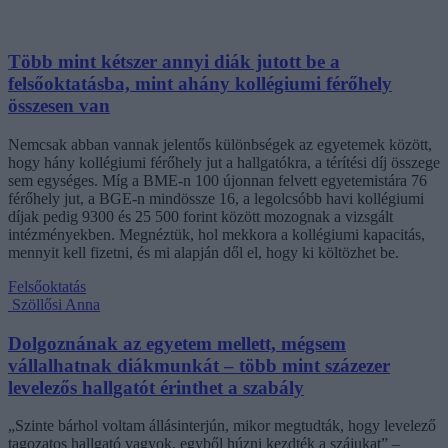
Több mint kétszer annyi diák jutott be a
felsőoktatásba, mint ahány kollégiumi férőhely
összesen van
Nemcsak abban vannak jelentős különbségek az egyetemek között,
hogy hány kollégiumi férőhely jut a hallgatókra, a térítési díj összege
sem egységes. Míg a BME-n 100 újonnan felvett egyetemistára 76
férőhely jut, a BGE-n mindössze 16, a legolcsóbb havi kollégiumi
díjak pedig 9300 és 25 500 forint között mozognak a vizsgált
intézményekben. Megnéztük, hol mekkora a kollégiumi kapacitás,
mennyit kell fizetni, és mi alapján dől el, hogy ki költözhet be.
Felsőoktatás
Szöllősi Anna
Dolgoznának az egyetem mellett, mégsem
vállalhatnak diákmunkát – több mint százezer
levelezős hallgatót érinthet a szabály
„Szinte bárhol voltam állásinterjún, mikor megtudták, hogy levelező
tagozatos hallgató vagyok, egyből húzni kezdték a szájukat” –