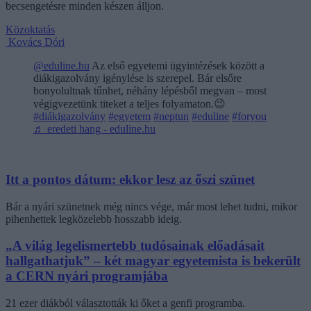
becsengetésre minden készen álljon.
Közoktatás
Kovács Dóri
@eduline.hu
Az első egyetemi ügyintézések között a
diákigazolvány igénylése is szerepel. Bár elsőre
bonyolultnak tűnhet, néhány lépésből megvan – most
végigvezetünk titeket a teljes folyamaton.😉
#diákigazolvány
#egyetem
#neptun
#eduline
#foryou
♬ eredeti hang - eduline.hu
Itt a pontos dátum: ekkor lesz az őszi szünet
Bár a nyári szünetnek még nincs vége, már most lehet tudni, mikor
pihenhettek legközelebb hosszabb ideig.
„A világ legelismertebb tudósainak előadásait
hallgathatjuk” – két magyar egyetemista is bekerült
a CERN nyári programjába
21 ezer diákból választották ki őket a genfi programba.