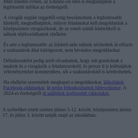
Mint minden évben, az Eduline-on idén is megtaláljátok a
legfrissebb infókat az érettségiről.
A vizsgák napján reggeltől estig beszámolunk a legfontosabb
hírekről, megtudhatjátok, milyen feladatokat kell megoldaniuk a
középszinten vizsgázóknak, de az emelt szintű írásbelikről is
nálunk téjékozódhattok elsőként.
És ami a legfontosabb: az írásbeli után nálunk nézhetitek át először
a szaktanárok által kidolgozott, nem hivatalos megoldásokat.
Délutánonként pedig arról olvashattok, hogy mit gondolnak a
tanárok és a vizsgázók a feladatsorokról, és persze ti is leírhatjátok
véleményeteket kommentben, sőt a szaktanároktól is kérdezhettek.
Ha elsőként szeretnétek megkapni a megoldásokat,
lájkoljátok
Facebook-oldalunkat
,
itt pedig feliratkozhattok hírlevelünkre
. A
2024-es érettségiről
itt találjátok legfrissebb cikkeinket.
A szóbeliket emelt szinten június 5-12. között, középszinten június
17. és július 3. között tartják majd az iskolákban.