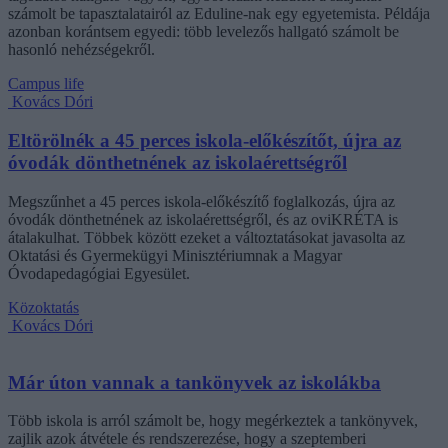
számolt be tapasztalatairól az Eduline-nak egy egyetemista. Példája
azonban korántsem egyedi: több levelezős hallgató számolt be
hasonló nehézségekről.
Campus life
Kovács Dóri
Eltörölnék a 45 perces iskola-előkészítőt, újra az
óvodák dönthetnének az iskolaérettségről
Megszűnhet a 45 perces iskola-előkészítő foglalkozás, újra az
óvodák dönthetnének az iskolaérettségről, és az oviKRÉTA is
átalakulhat. Többek között ezeket a változtatásokat javasolta az
Oktatási és Gyermekügyi Minisztériumnak a Magyar
Óvodapedagógiai Egyesület.
Közoktatás
Kovács Dóri
Már úton vannak a tankönyvek az iskolákba
Több iskola is arról számolt be, hogy megérkeztek a tankönyvek,
zajlik azok átvétele és rendszerezése, hogy a szeptemberi