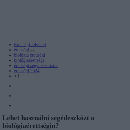
Érettségi-felvételi
érettségi
biológia érettségi
biológiaérettségi
érettségi segédeszközök
érettségi 2024
+1
Lehet használni segédeszközt a
biológiaérettségin?