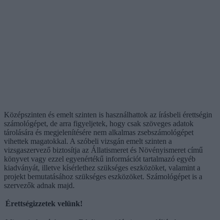
Középszinten és emelt szinten is használhattok az írásbeli érettségin
számológépet, de arra figyeljetek, hogy csak szöveges adatok
tárolására és megjelenítésére nem alkalmas zsebszámológépet
vihettek magatokkal. A szóbeli vizsgán emelt szinten a
vizsgaszervező biztosítja az Állatismeret és Növényismeret című
könyvet vagy ezzel egyenértékű információt tartalmazó egyéb
kiadványát, illetve kísérlethez szükséges eszközöket, valamint a
projekt bemutatásához szükséges eszközöket. Számológépet is a
szervezők adnak majd.
Érettségizzetek velünk!