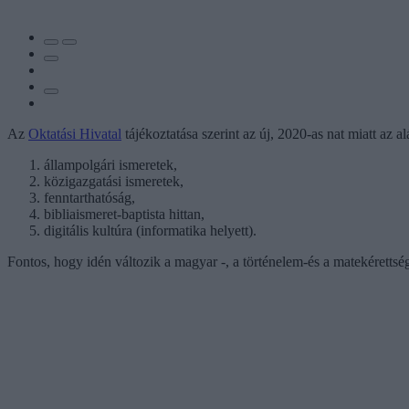
Az
Oktatási Hivatal
tájékoztatása szerint az új, 2020-as nat miatt az a
állampolgári ismeretek,
közigazgatási ismeretek,
fenntarthatóság,
bibliaismeret-baptista hittan,
digitális kultúra (informatika helyett).
Fontos, hogy idén változik a magyar -, a történelem-és a matekérettsé