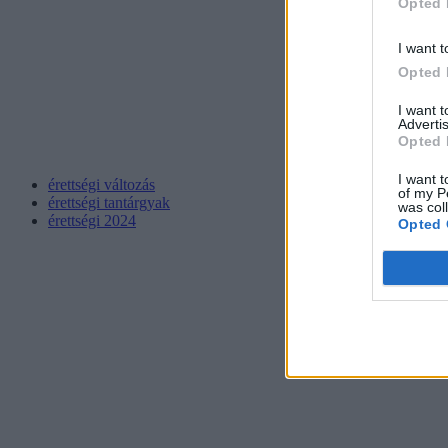
Opted 
I want t
Opted 
I want 
Advertis
Opted 
I want t
érettségi változás
of my P
érettségi tantárgyak
was col
érettségi 2024
Opted 