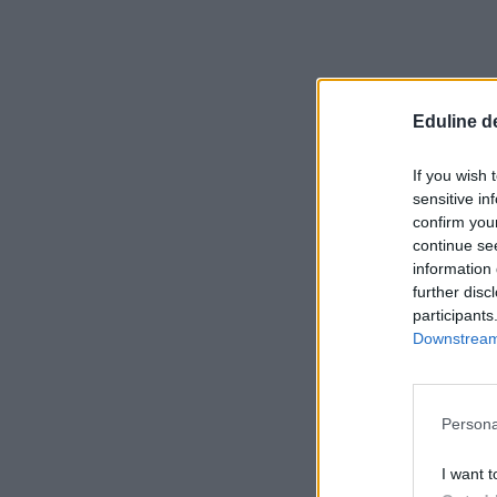
Eduline d
If you wish 
sensitive in
confirm you
continue se
information 
further disc
participants
Downstream 
Persona
I want t