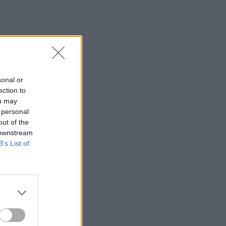
sonal or
ection to
ou may
 personal
out of the
 downstream
B’s List of