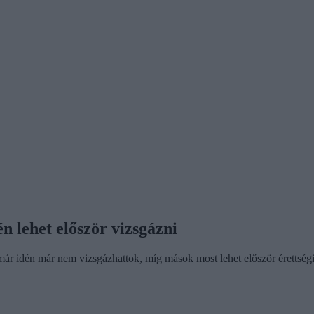
n lehet először vizsgázni
már idén már nem vizsgázhattok, míg mások most lehet először érettségi