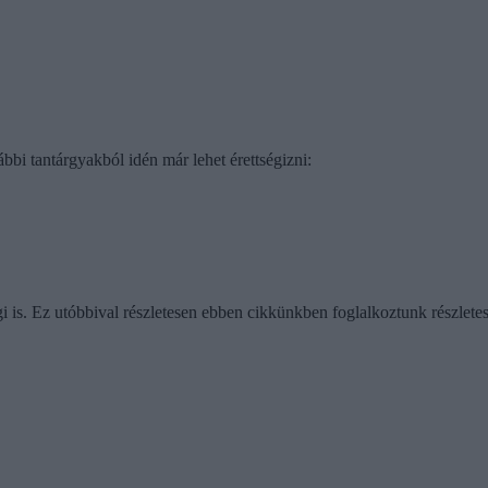
lábbi tantárgyakból idén már lehet érettségizni:
gi is. Ez utóbbival részletesen ebben cikkünkben foglalkoztunk részlete