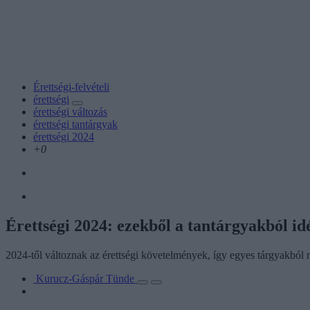
Érettségi-felvételi
érettségi
érettségi változás
érettségi tantárgyak
érettségi 2024
+0
Érettségi 2024: ezekből a tantárgyakból idé
2024-től változnak az érettségi követelmények, így egyes tárgyakból 
Kurucz-Gáspár Tünde