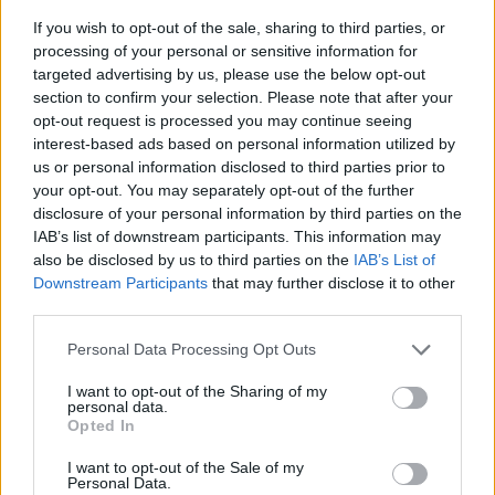
If you wish to opt-out of the sale, sharing to third parties, or
processing of your personal or sensitive information for
targeted advertising by us, please use the below opt-out
section to confirm your selection. Please note that after your
opt-out request is processed you may continue seeing
interest-based ads based on personal information utilized by
us or personal information disclosed to third parties prior to
your opt-out. You may separately opt-out of the further
disclosure of your personal information by third parties on the
IAB’s list of downstream participants. This information may
also be disclosed by us to third parties on the
IAB’s List of
Downstream Participants
that may further disclose it to other
érettségi pontok
third parties.
érettségi 2023
szóbeli érettségi
érettségi pontszámítás
Personal Data Processing Opt Outs
érettségi osztályzás
érettségi százalékok
I want to opt-out of the Sharing of my
personal data.
pontszámítási szabályok 2023
Opted In
érettségi pontszámítás 2023
érettségi szabályok 2023
érettségi jegyek
I want to opt-out of the Sale of my
Personal Data.