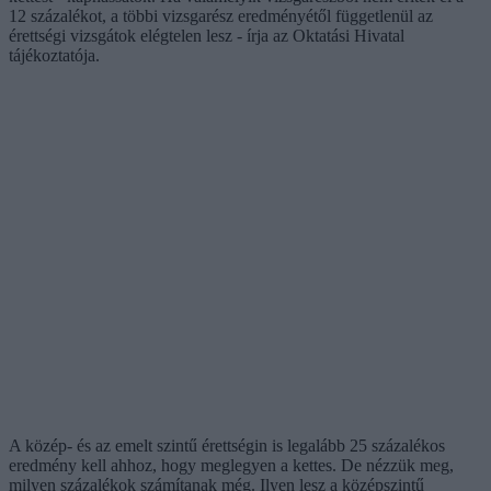
12 százalékot, a többi vizsgarész eredményétől függetlenül az
érettségi vizsgátok elégtelen lesz - írja az Oktatási Hivatal
tájékoztatója.
A közép- és az emelt szintű érettségin is legalább 25 százalékos
eredmény kell ahhoz, hogy meglegyen a kettes. De nézzük meg,
milyen százalékok számítanak még. Ilyen lesz a középszintű