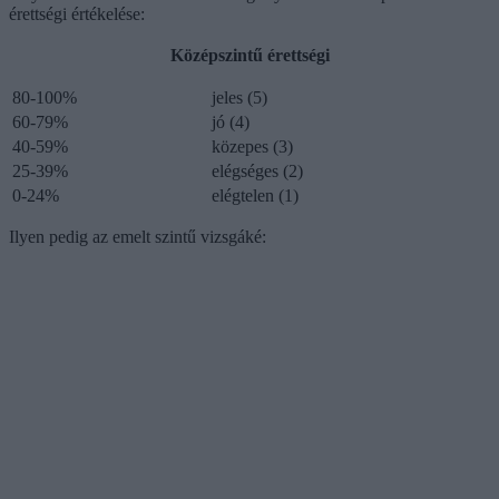
érettségi értékelése:
Középszintű érettségi
80-100%
jeles (5)
60-79%
jó (4)
40-59%
közepes (3)
25-39%
elégséges (2)
0-24%
elégtelen (1)
Ilyen pedig az emelt szintű vizsgáké: