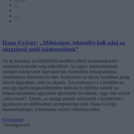
Hana György: „Méltóságot, tekintélyt kell adni az
oktatásról szóló közbeszédnek”
Az új kormány az elődökétől merőben eltérő kommunikációs
stratégiával kezdte meg működését. Az egyes minisztériumok
szintjére kiterjesztett hiperaktivitás érezhetően felszabadulást,
optimizmust ébresztett és éltet. Különösen az olyan, korábban porig
alázott ágazatban, mint az oktatás. Ám pontosan ez a lendület az,
ami egy újabb megkerülhetetlen kihívást is előtérbe rántott: az
érdemi társadalmi egyeztetés ígéretének beváltását, vagy más szóval
„kényszerét”. Ennek, az amúgy pozitív stressznek a kezeléséhez
igyekszem az alábbiakban szempontokat adni. Hana György
humánökológus, közoktatási vezető véleménycikke.
Közoktatás
Vendégszerző