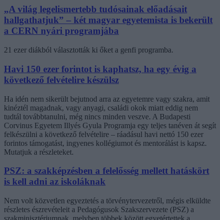
„A világ legelismertebb tudósainak előadásait
hallgathatjuk” – két magyar egyetemista is bekerült
a CERN nyári programjába
21 ezer diákból választották ki őket a genfi programba.
Havi 150 ezer forintot is kaphatsz, ha egy évig a
következő felvételire készülsz
Ha idén nem sikerült bejutnod arra az egyetemre vagy szakra, amit
kinéztél magadnak, vagy anyagi, családi okok miatt eddig nem
tudtál továbbtanulni, még nincs minden veszve. A Budapesti
Corvinus Egyetem Illyés Gyula Programja egy teljes tanéven át segít
felkészülni a következő felvételire – ráadásul havi nettó 150 ezer
forintos támogatást, ingyenes kollégiumot és mentorálást is kapsz.
Mutatjuk a részleteket.
PSZ: a szakképzésben a felelősség mellett hatáskört
is kell adni az iskoláknak
Nem volt közvetlen egyeztetés a törvénytervezetről, mégis elküldte
részletes észrevételeit a Pedagógusok Szakszervezete (PSZ) a
szakminisztériumnak, melyben többek között egyetértettek a