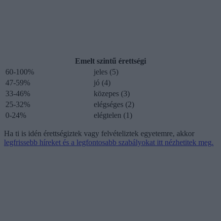
Emelt szintű érettségi
60-100%
jeles (5)
47-59%
jó (4)
33-46%
közepes (3)
25-32%
elégséges (2)
0-24%
elégtelen (1)
Ha ti is idén érettségiztek vagy felvételiztek egyetemre, akkor
legfrissebb híreket és a legfontosabb szabályokat itt nézhetitek meg.