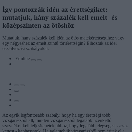
Így pontozzák idén az érettségiket:
mutatjuk, hány százalék kell emelt- és
középszinten az ötöshöz
Mutatjuk, hány százalék kell idén az ötös matekértettségihez vagy
egy négyeshez az emelt szintű töriérettségin? Elhoztuk az idei
osztályozási szabályokat.
Eduline
Az egyik legfontosabb szabály, hogy ha egy érettségi több
vizsgarészből áll, minden vizsgarészből legalább tizenkettő
százalékot kell teljesítenetek ahhoz, hogy legalább elégségest - azaz
kettest - kaphassatok. Ha valamelyik vizsgarészből nem éritek el a