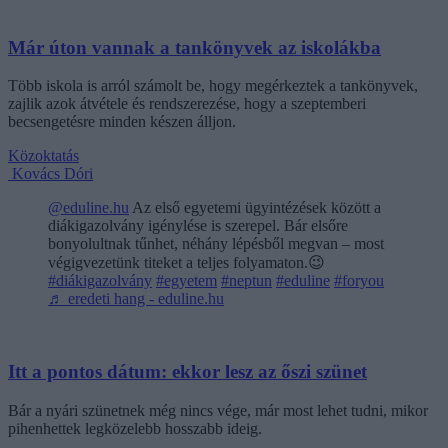
Már úton vannak a tankönyvek az iskolákba
Több iskola is arról számolt be, hogy megérkeztek a tankönyvek,
zajlik azok átvétele és rendszerezése, hogy a szeptemberi
becsengetésre minden készen álljon.
Közoktatás
Kovács Dóri
@eduline.hu
Az első egyetemi ügyintézések között a
diákigazolvány igénylése is szerepel. Bár elsőre
bonyolultnak tűnhet, néhány lépésből megvan – most
végigvezetünk titeket a teljes folyamaton.😉
#diákigazolvány
#egyetem
#neptun
#eduline
#foryou
♬ eredeti hang - eduline.hu
Itt a pontos dátum: ekkor lesz az őszi szünet
Bár a nyári szünetnek még nincs vége, már most lehet tudni, mikor
pihenhettek legközelebb hosszabb ideig.