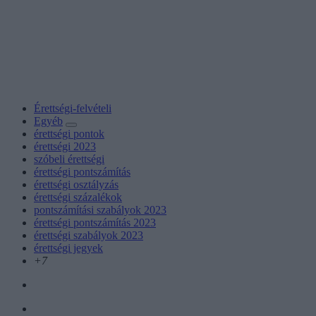
Érettségi-felvételi
Egyéb
érettségi pontok
érettségi 2023
szóbeli érettségi
érettségi pontszámítás
érettségi osztályzás
érettségi százalékok
pontszámítási szabályok 2023
érettségi pontszámítás 2023
érettségi szabályok 2023
érettségi jegyek
+7