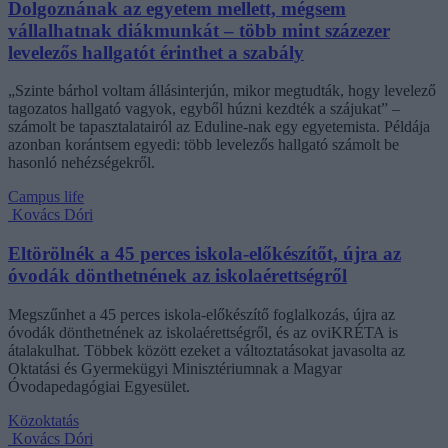
Dolgoznának az egyetem mellett, mégsem
vállalhatnak diákmunkát – több mint százezer
levelezős hallgatót érinthet a szabály
„Szinte bárhol voltam állásinterjún, mikor megtudták, hogy levelező
tagozatos hallgató vagyok, egyből húzni kezdték a szájukat” –
számolt be tapasztalatairól az Eduline-nak egy egyetemista. Példája
azonban korántsem egyedi: több levelezős hallgató számolt be
hasonló nehézségekről.
Campus life
Kovács Dóri
Eltörölnék a 45 perces iskola-előkészítőt, újra az
óvodák dönthetnének az iskolaérettségről
Megszűnhet a 45 perces iskola-előkészítő foglalkozás, újra az
óvodák dönthetnének az iskolaérettségről, és az oviKRÉTA is
átalakulhat. Többek között ezeket a változtatásokat javasolta az
Oktatási és Gyermekügyi Minisztériumnak a Magyar
Óvodapedagógiai Egyesület.
Közoktatás
Kovács Dóri