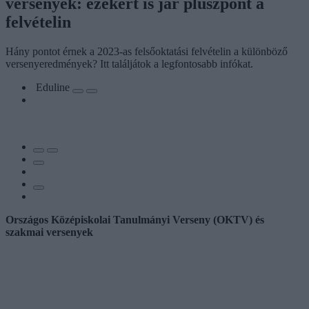
versenyek: ezekért is jár pluszpont a
felvételin
Hány pontot érnek a 2023-as felsőoktatási felvételin a különböző
versenyeredmények? Itt találjátok a legfontosabb infókat.
Eduline
Országos Középiskolai Tanulmányi Verseny (OKTV) és
szakmai versenyek