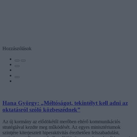
Hozzászólások
Hana György: „Méltóságot, tekintélyt kell adni az
oktatásról szóló közbeszédnek”
Az új kormány az elődökétől merőben eltérő kommunikációs
stratégiával kezdte meg működését. Az egyes minisztériumok
szintjére kiterjesztett hiperaktivitás érezhetően felszabadulást,