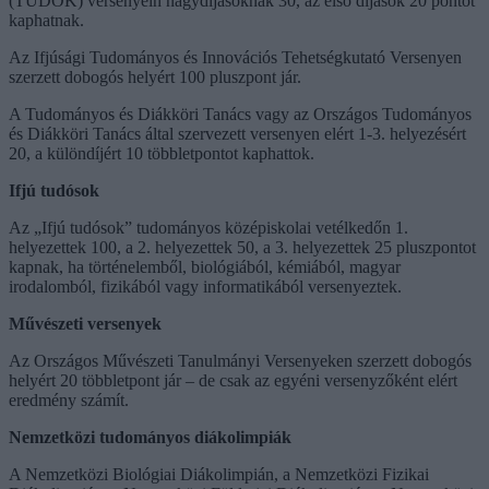
(TUDOK) versenyein nagydíjasoknak 30, az első díjasok 20 pontot
kaphatnak.
Az Ifjúsági Tudományos és Innovációs Tehetségkutató Versenyen
szerzett dobogós helyért 100 pluszpont jár.
A Tudományos és Diákköri Tanács vagy az Országos Tudományos
és Diákköri Tanács által szervezett versenyen elért 1-3. helyezésért
20, a különdíjért 10 többletpontot kaphattok.
Ifjú tudósok
Az „Ifjú tudósok” tudományos középiskolai vetélkedőn 1.
helyezettek 100, a 2. helyezettek 50, a 3. helyezettek 25 pluszpontot
kapnak, ha történelemből, biológiából, kémiából, magyar
irodalomból, fizikából vagy informatikából versenyeztek.
Művészeti versenyek
Az Országos Művészeti Tanulmányi Versenyeken szerzett dobogós
helyért 20 többletpont jár – de csak az egyéni versenyzőként elért
eredmény számít.
Nemzetközi tudományos diákolimpiák
A Nemzetközi Biológiai Diákolimpián, a Nemzetközi Fizikai