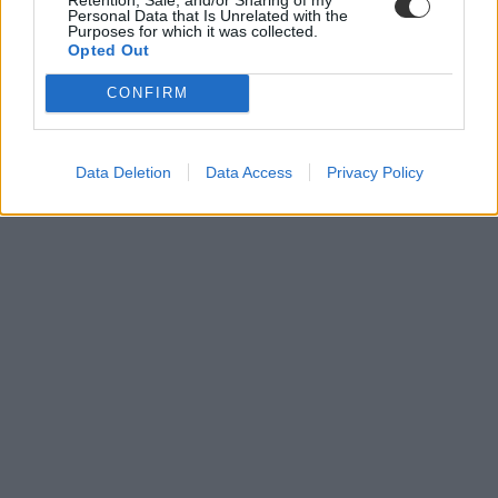
Personal Data that Is Unrelated with the
Purposes for which it was collected.
Opted Out
OKTV
felvételi pontszámítás
CONFIRM
tanulmányi verseny
Országos Középiskolai Tanulmányi Verseny
felvételi 2023
felvételi pontszámítás 2023
Data Deletion
Data Access
Privacy Policy
pontszámítás 2023