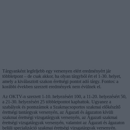
Tárgyanként legfeljebb egy versenyen elért eredményért jár
többletpont – de csak akkor, ha olyan tárgyból ért el 1-30. helyet,
amely a kiválasztott szakon érettségi pontot adó tárgy. Fontos: a
korábbi években szerzett eredmények nem évülnek el.
Az OKTV-n szerzett 1-10. helyezésért 100, a 11-20. helyezésért 50,
a 21-30. helyezésért 25 többletpontot kaphattok. Ugyanez a
szabályok és pontszámok a Szakmacsoportos szakmai előkészítő
érettségi tantárgyak versenyén, az Ágazati és ágazaton kívüli
szakmai érettségi vizsgatárgyak versenyén, az Ágazati szakmai
érettségi vizsgatárgyak versenyén, valamint az Ágazati és ágazaton
belüli specializáció szakmai érettségi vizsgatárgyak versenyén.