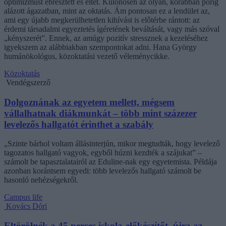
optimizmust ébresztett és éltet. Különösen az olyan, korábban porig
alázott ágazatban, mint az oktatás. Ám pontosan ez a lendület az,
ami egy újabb megkerülhetetlen kihívást is előtérbe rántott: az
érdemi társadalmi egyeztetés ígéretének beváltását, vagy más szóval
„kényszerét”. Ennek, az amúgy pozitív stressznek a kezeléséhez
igyekszem az alábbiakban szempontokat adni. Hana György
humánökológus, közoktatási vezető véleménycikke.
Közoktatás
Vendégszerző
Dolgoznának az egyetem mellett, mégsem
vállalhatnak diákmunkát – több mint százezer
levelezős hallgatót érinthet a szabály
„Szinte bárhol voltam állásinterjún, mikor megtudták, hogy levelező
tagozatos hallgató vagyok, egyből húzni kezdték a szájukat” –
számolt be tapasztalatairól az Eduline-nak egy egyetemista. Példája
azonban korántsem egyedi: több levelezős hallgató számolt be
hasonló nehézségekről.
Campus life
Kovács Dóri
Eltörölnék a 45 perces iskola-előkészítőt, újra az