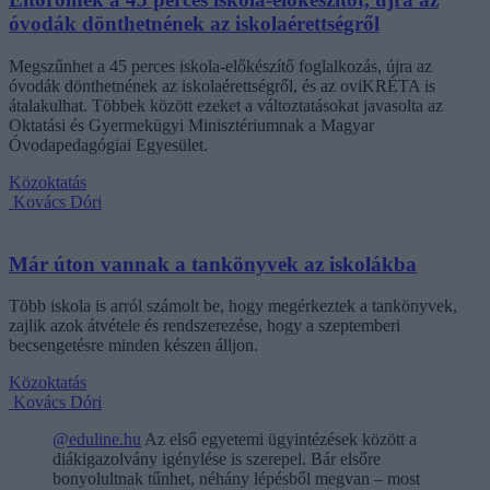
óvodák dönthetnének az iskolaérettségről
Megszűnhet a 45 perces iskola-előkészítő foglalkozás, újra az
óvodák dönthetnének az iskolaérettségről, és az oviKRÉTA is
átalakulhat. Többek között ezeket a változtatásokat javasolta az
Oktatási és Gyermekügyi Minisztériumnak a Magyar
Óvodapedagógiai Egyesület.
Közoktatás
Kovács Dóri
Már úton vannak a tankönyvek az iskolákba
Több iskola is arról számolt be, hogy megérkeztek a tankönyvek,
zajlik azok átvétele és rendszerezése, hogy a szeptemberi
becsengetésre minden készen álljon.
Közoktatás
Kovács Dóri
@eduline.hu
Az első egyetemi ügyintézések között a
diákigazolvány igénylése is szerepel. Bár elsőre
bonyolultnak tűnhet, néhány lépésből megvan – most