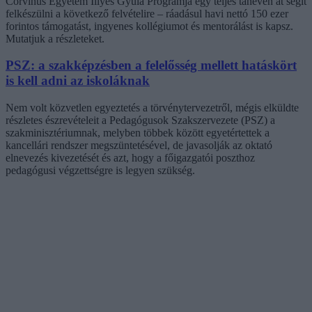
Corvinus Egyetem Illyés Gyula Programja egy teljes tanéven át segít
felkészülni a következő felvételire – ráadásul havi nettó 150 ezer
forintos támogatást, ingyenes kollégiumot és mentorálást is kapsz.
Mutatjuk a részleteket.
PSZ: a szakképzésben a felelősség mellett hatáskört
is kell adni az iskoláknak
Nem volt közvetlen egyeztetés a törvénytervezetről, mégis elküldte
részletes észrevételeit a Pedagógusok Szakszervezete (PSZ) a
szakminisztériumnak, melyben többek között egyetértettek a
kancellári rendszer megszüntetésével, de javasolják az oktató
elnevezés kivezetését és azt, hogy a főigazgatói poszthoz
pedagógusi végzettségre is legyen szükség.