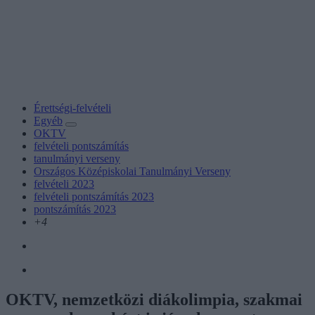
Érettségi-felvételi
Egyéb
OKTV
felvételi pontszámítás
tanulmányi verseny
Országos Középiskolai Tanulmányi Verseny
felvételi 2023
felvételi pontszámítás 2023
pontszámítás 2023
+4
OKTV, nemzetközi diákolimpia, szakmai