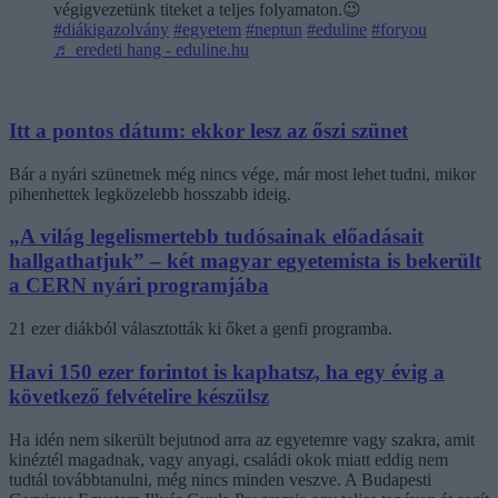
végigvezetünk titeket a teljes folyamaton.😉
#diákigazolvány
#egyetem
#neptun
#eduline
#foryou
♬ eredeti hang - eduline.hu
Itt a pontos dátum: ekkor lesz az őszi szünet
Bár a nyári szünetnek még nincs vége, már most lehet tudni, mikor
pihenhettek legközelebb hosszabb ideig.
„A világ legelismertebb tudósainak előadásait
hallgathatjuk” – két magyar egyetemista is bekerült
a CERN nyári programjába
21 ezer diákból választották ki őket a genfi programba.
Havi 150 ezer forintot is kaphatsz, ha egy évig a
következő felvételire készülsz
Ha idén nem sikerült bejutnod arra az egyetemre vagy szakra, amit
kinéztél magadnak, vagy anyagi, családi okok miatt eddig nem
tudtál továbbtanulni, még nincs minden veszve. A Budapesti