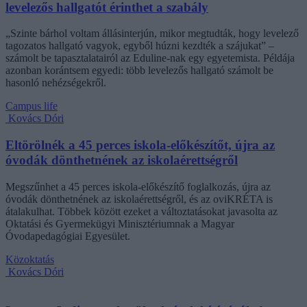
levelezős hallgatót érinthet a szabály
„Szinte bárhol voltam állásinterjún, mikor megtudták, hogy levelező
tagozatos hallgató vagyok, egyből húzni kezdték a szájukat” –
számolt be tapasztalatairól az Eduline-nak egy egyetemista. Példája
azonban korántsem egyedi: több levelezős hallgató számolt be
hasonló nehézségekről.
Campus life
Kovács Dóri
Eltörölnék a 45 perces iskola-előkészítőt, újra az
óvodák dönthetnének az iskolaérettségről
Megszűnhet a 45 perces iskola-előkészítő foglalkozás, újra az
óvodák dönthetnének az iskolaérettségről, és az oviKRÉTA is
átalakulhat. Többek között ezeket a változtatásokat javasolta az
Oktatási és Gyermekügyi Minisztériumnak a Magyar
Óvodapedagógiai Egyesület.
Közoktatás
Kovács Dóri