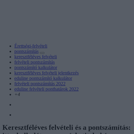
Érettségi-felvételi
pontszámítás
keresztféléves felvételi
felvételi pontszámítás
pontszámító kalkulátor
keresztféléves felvételi jelentkezés
eduline pontszámító kalkulátor
felvételi pontszámítás 2022
eduline felvételi ponthatárok 2022
+4
Keresztféléves felvételi és a pontszámítás: