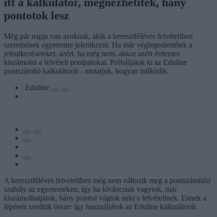
itt a kalkulátor, megnézhetitek, hány
pontotok lesz
Még pár napja van azoknak, akik a keresztféléves felvételiben
szeretnének egyetemre jelentkezni. Ha már véglegesítettétek a
jelentkezéseteket, azért, ha még nem, akkor azért érdemes
kiszámolni a felvételi pontjaitokat. Próbáljátok ki az Eduline
pontszámító kalkulátorát - mutatjuk, hogyan működik.
Eduline
A keresztféléves felvételiben még nem változik meg a pontszámítási
szabály az egyetemeken, így ha kíváncsiak vagytok, már
kiszámolhatjátok, hány ponttal vágtok neki a felvételinek. Ennek a
lépéseit szedtük össze: így használjátok az Eduline kalkulátorát.