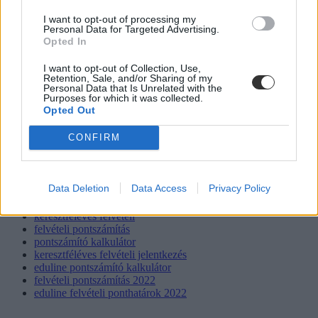
I want to opt-out of processing my
Personal Data for Targeted Advertising.
Opted In
I want to opt-out of Collection, Use,
Retention, Sale, and/or Sharing of my
Personal Data that Is Unrelated with the
Purposes for which it was collected.
Opted Out
CONFIRM
Data Deletion
Data Access
Privacy Policy
keresztféléves felvételi
felvételi pontszámítás
pontszámító kalkulátor
keresztféléves felvételi jelentkezés
eduline pontszámító kalkulátor
felvételi pontszámítás 2022
eduline felvételi ponthatárok 2022