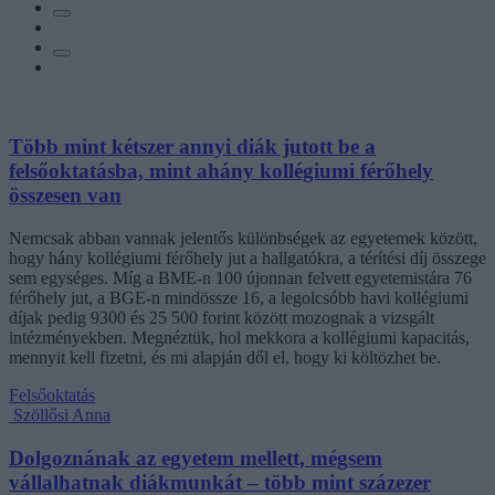
Több mint kétszer annyi diák jutott be a
felsőoktatásba, mint ahány kollégiumi férőhely
összesen van
Nemcsak abban vannak jelentős különbségek az egyetemek között,
hogy hány kollégiumi férőhely jut a hallgatókra, a térítési díj összege
sem egységes. Míg a BME-n 100 újonnan felvett egyetemistára 76
férőhely jut, a BGE-n mindössze 16, a legolcsóbb havi kollégiumi
díjak pedig 9300 és 25 500 forint között mozognak a vizsgált
intézményekben. Megnéztük, hol mekkora a kollégiumi kapacitás,
mennyit kell fizetni, és mi alapján dől el, hogy ki költözhet be.
Felsőoktatás
Szöllősi Anna
Dolgoznának az egyetem mellett, mégsem
vállalhatnak diákmunkát – több mint százezer