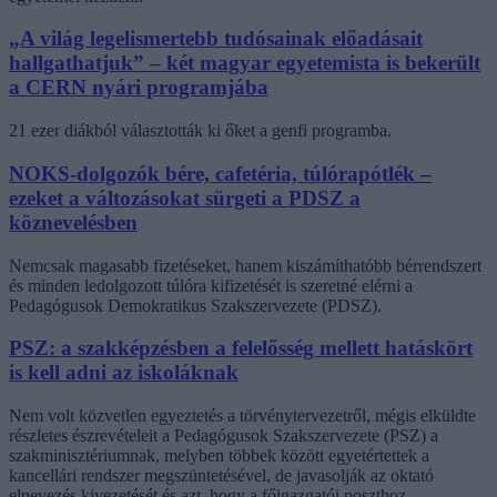
„A világ legelismertebb tudósainak előadásait
hallgathatjuk” – két magyar egyetemista is bekerült
a CERN nyári programjába
21 ezer diákból választották ki őket a genfi programba.
NOKS-dolgozók bére, cafetéria, túlórapótlék –
ezeket a változásokat sürgeti a PDSZ a
köznevelésben
Nemcsak magasabb fizetéseket, hanem kiszámíthatóbb bérrendszert
és minden ledolgozott túlóra kifizetését is szeretné elérni a
Pedagógusok Demokratikus Szakszervezete (PDSZ).
PSZ: a szakképzésben a felelősség mellett hatáskört
is kell adni az iskoláknak
Nem volt közvetlen egyeztetés a törvénytervezetről, mégis elküldte
részletes észrevételeit a Pedagógusok Szakszervezete (PSZ) a
szakminisztériumnak, melyben többek között egyetértettek a
kancellári rendszer megszüntetésével, de javasolják az oktató
elnevezés kivezetését és azt, hogy a főigazgatói poszthoz