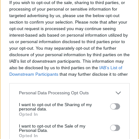
If you wish to opt-out of the sale, sharing to third parties, or
ne feledjétek, hogy a felsőoktatási szakképzés záróvizsgája a
processing of your personal or sensitive information for
jegyektől függetlenül 32 pontot ér. Így akinek van ilyen vizsgája,
egyszerűen válassza az 5-ös érdemjegyet (amíg a rendszer nem
targeted advertising by us, please use the below opt-out
frissül), hogy megkapja a maximális pontot.
section to confirm your selection. Please note that after your
opt-out request is processed you may continue seeing
Azt, hogy idén pontosan hogyan számolhatjátok ki a
interest-based ads based on personal information utilized by
többletpontjaitokat, és mi mennyit ér -
itt nézhetitek meg.
us or personal information disclosed to third parties prior to
4. Még egy kattintás
your opt-out. You may separately opt-out of the further
disclosure of your personal information by third parties on the
Ha mindez megvan, már csak rá kell kattintani a "számol" gombra -
IAB’s list of downstream participants. This information may
a kalkulátor nemcsak az összpontszámotokat írja majd ki, feljebb
also be disclosed by us to third parties on the
IAB’s List of
görgetve az érettségi és a tanulmányi eredményekből kalkulált
Downstream Participants
that may further disclose it to other
részpontszámot is megmutatja.
third parties.
Personal Data Processing Opt Outs
I want to opt-out of the Sharing of my
personal data.
Opted In
I want to opt-out of the Sale of my
Personal Data.
Opted In