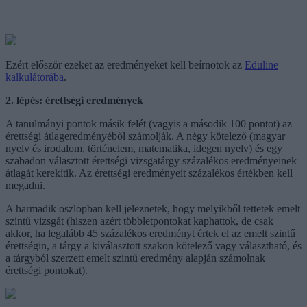
Ezért először ezeket az eredményeket kell beírnotok az
Eduline
kalkulátorába
.
2. lépés: érettségi eredmények
A tanulmányi pontok másik felét (vagyis a második 100 pontot) az
érettségi átlageredményéből számolják. A négy kötelező (magyar
nyelv és irodalom, történelem, matematika, idegen nyelv) és egy
szabadon választott érettségi vizsgatárgy százalékos eredményeinek
átlagát kerekítik. Az érettségi eredményeit százalékos értékben kell
megadni.
A harmadik oszlopban kell jeleznetek, hogy melyikből tettetek emelt
szintű vizsgát (hiszen azért többletpontokat kaphattok, de csak
akkor, ha legalább 45 százalékos eredményt értek el az emelt szintű
érettségin, a tárgy a kiválasztott szakon kötelező vagy választható, és
a tárgyból szerzett emelt szintű eredmény alapján számolnak
érettségi pontokat).