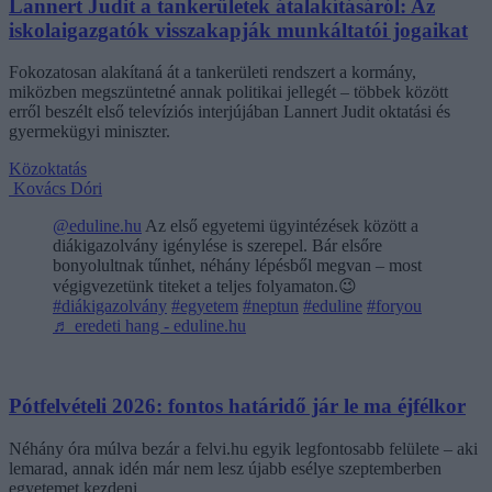
Lannert Judit a tankerületek átalakításáról: Az
iskolaigazgatók visszakapják munkáltatói jogaikat
Fokozatosan alakítaná át a tankerületi rendszert a kormány,
miközben megszüntetné annak politikai jellegét – többek között
erről beszélt első televíziós interjújában Lannert Judit oktatási és
gyermekügyi miniszter.
Közoktatás
Kovács Dóri
@eduline.hu
Az első egyetemi ügyintézések között a
diákigazolvány igénylése is szerepel. Bár elsőre
bonyolultnak tűnhet, néhány lépésből megvan – most
végigvezetünk titeket a teljes folyamaton.😉
#diákigazolvány
#egyetem
#neptun
#eduline
#foryou
♬ eredeti hang - eduline.hu
Pótfelvételi 2026: fontos határidő jár le ma éjfélkor
Néhány óra múlva bezár a felvi.hu egyik legfontosabb felülete – aki
lemarad, annak idén már nem lesz újabb esélye szeptemberben
egyetemet kezdeni.