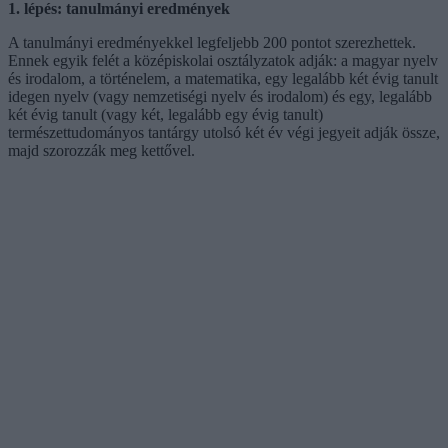
1. lépés: tanulmányi eredmények
A tanulmányi eredményekkel legfeljebb 200 pontot szerezhettek.
Ennek egyik felét a középiskolai osztályzatok adják: a magyar nyelv
és irodalom, a történelem, a matematika, egy legalább két évig tanult
idegen nyelv (vagy nemzetiségi nyelv és irodalom) és egy, legalább
két évig tanult (vagy két, legalább egy évig tanult)
természettudományos tantárgy utolsó két év végi jegyeit adják össze,
majd szorozzák meg kettővel.