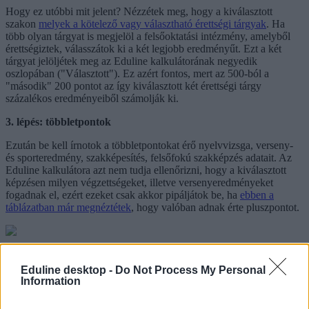
Hogy ez utóbbi mit jelent? Nézzétek meg, hogy a kiválasztott
szakon
melyek a kötelező vagy választható érettségi tárgyak
. Ha
több olyan tárgyat is megjelöl a felsőoktatási intézmény, amelyből
érettségiztek, válasszátok ki a két legjobb eredményűt. Ezt a két
tárgyat jelöljétek meg az Eduline kalkulátorának negyedik
oszlopában ("Választott"). Ez azért fontos, mert az 500-ból a
"második" 200 pontot az így kiválasztott két érettségi tárgy
százalékos eredményeiből számolják ki.
3. lépés: többletpontok
Ezután be kell írnotok a többletpontokat érő nyelvvizsga, verseny-
és sporteredmény, szakképesítés, felsőfokú szakképzés adatait. Az
Eduline kalkulátora azt nem tudja ellenőrizni, hogy a kiválasztott
képzésen milyen végzettségeket, illetve versenyeredményeket
fogadnak el, ezért ezeket csak akkor pipáljátok be, ha
ebben a
táblázatban már megnéztétek
, hogy valóban adnak érte pluszpontot.
Fontos: a kalkulátor nem tudja kiszámolni azokat a pontokat, amiket
a 2022-es felvételitől érvényes szabályok alapján katonai szolgálatért
Eduline desktop -
Do Not Process My Personal
kaphattok.
Itt tudjátok megnézni
, pontosan mennyit pontot
Information
kaphattok ilyen jogcímen. Illetve az idei szabályok frissítése miatt mi
is átalakítjuk a kalkulátort - bár jelenleg ez a funkció még nem él -,