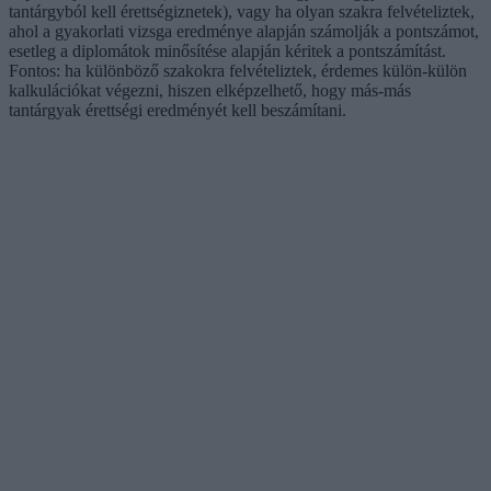
tantárgyból kell érettségiznetek), vagy ha olyan szakra felvételiztek,
ahol a gyakorlati vizsga eredménye alapján számolják a pontszámot,
esetleg a diplomátok minősítése alapján kéritek a pontszámítást.
Fontos: ha különböző szakokra felvételiztek, érdemes külön-külön
kalkulációkat végezni, hiszen elképzelhető, hogy más-más
tantárgyak érettségi eredményét kell beszámítani.