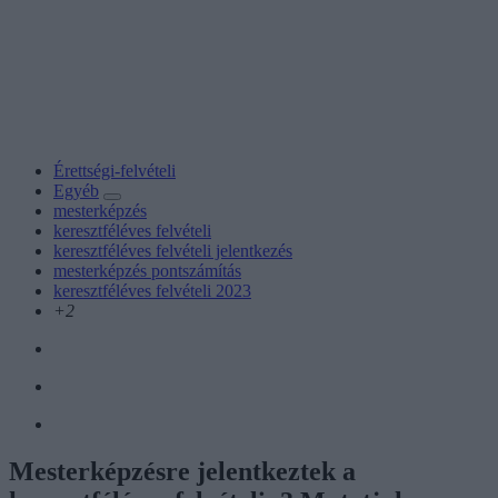
Érettségi-felvételi
Egyéb
mesterképzés
keresztféléves felvételi
keresztféléves felvételi jelentkezés
mesterképzés pontszámítás
keresztféléves felvételi 2023
+2
Mesterképzésre jelentkeztek a