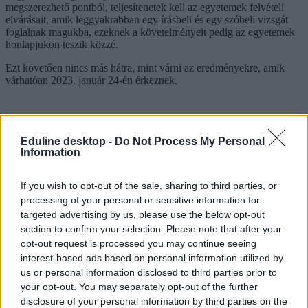
megszerezhető pontból, teljesítenetek kell az egyetemek felvételi
elvárásait, amik leggyakrabban egy írásbeli és egy szóbeli vizsgát
foglalnak magukba, ezeknek a követelményeit pedig az egyetemek
honlapjukon teszik közzé.
Ezt követően nincs más hátra, mint várni az eredményekre, amik
várhatóan 2023. január 24-én érkeznek.
Eduline desktop -
Do Not Process My Personal
Information
If you wish to opt-out of the sale, sharing to third parties, or
processing of your personal or sensitive information for
targeted advertising by us, please use the below opt-out
section to confirm your selection. Please note that after your
opt-out request is processed you may continue seeing
interest-based ads based on personal information utilized by
us or personal information disclosed to third parties prior to
your opt-out. You may separately opt-out of the further
disclosure of your personal information by third parties on the