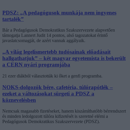
PDSZ: „A pedagógusok munkája nem ingyenes
tartalék”
Bár a Pedagógusok Demokratikus Szakszervezete alapvetően
támogatja Lannert Judit 14 pontos, alsó tagozatokat érintő
javaslatcsomagját, de azért vannak aggályaik.
„A világ legelismertebb tudósainak előadásait
hallgathatjuk” – két magyar egyetemista is bekerült
a CERN nyári programjába
21 ezer diákból választották ki őket a genfi programba.
NOKS-dolgozók bére, cafetéria, túlórapótlék –
ezeket a változásokat sürgeti a PDSZ a
köznevelésben
Nemcsak magasabb fizetéseket, hanem kiszámíthatóbb bérrendszert
és minden ledolgozott túlóra kifizetését is szeretné elérni a
Pedagógusok Demokratikus Szakszervezete (PDSZ).