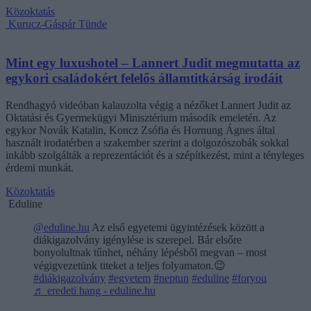
Közoktatás
Kurucz-Gáspár Tünde
Mint egy luxushotel – Lannert Judit megmutatta az
egykori családokért felelős államtitkárság irodáit
Rendhagyó videóban kalauzolta végig a nézőket Lannert Judit az
Oktatási és Gyermekügyi Minisztérium második emeletén. Az
egykor Novák Katalin, Koncz Zsófia és Hornung Ágnes által
használt irodatérben a szakember szerint a dolgozószobák sokkal
inkább szolgálták a reprezentációt és a szépítkezést, mint a tényleges
érdemi munkát.
Közoktatás
Eduline
@eduline.hu
Az első egyetemi ügyintézések között a
diákigazolvány igénylése is szerepel. Bár elsőre
bonyolultnak tűnhet, néhány lépésből megvan – most
végigvezetünk titeket a teljes folyamaton.😉
#diákigazolvány
#egyetem
#neptun
#eduline
#foryou
♬ eredeti hang - eduline.hu