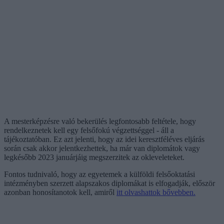
A mesterképzésre való bekerülés legfontosabb feltétele, hogy
rendelkeznetek kell egy felsőfokú végzettséggel - áll a
tájékoztatóban. Ez azt jelenti, hogy az idei keresztféléves eljárás
során csak akkor jelentkezhettek, ha már van diplomátok vagy
legkésőbb 2023 januárjáig megszerzitek az okleveleteket.
Fontos tudnivaló, hogy az egyetemek a külföldi felsőoktatási
intézményben szerzett alapszakos diplomákat is elfogadják, először
azonban honosítanotok kell, amiről
itt olvashattok bővebben.