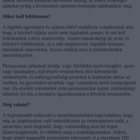
tudtok befizetni általában december elejéig, az ehhez szükséges
adatokat pedig a kiválasztott egyetem honlapján találhatjátok meg.
Miket kell feltöltenem?
A legtöbb egyetemen és szakon eltérő szabályok vonatkoznak arra,
hogy a felvételi eljárás során mire kaphattok pontot, és mit kell
feltöltenetek a felvi rendszerébe. Amiért mindenképp jár pont, és
kötelező feltöltenetek, az a már megszerzett, legalább közepes
minősítésű okleveletek, hiszen enélkül nem is jelentkezhettek
mesterképzésre.
Pluszpontok járhatnak közép- vagy felsőfokú nyelvvizsgáért, sport-
vagy tanulmányi, művészeti versenyeken elért kiemelkedő
eredményért, és esélyegyenlőségi pontokat is kaphattok abban az
esetben, ha gyermeket neveltek vagy valamilyen tartós betegségetek
van. Ha ezekért szeretnétek extra pontszámokat kapni, mindenképp
töltsétek fel róla a hivatalos igazolásotokat a felvételi rendszerébe.
Még valami?
A legfontosabb tudnivaló a mesterképzésekkel kapcsolatban, hogy
míg az alapképzésre való bekerülésetek az érettségiteken múlt, a
mesterhez nem elegendő, hogy valószínűleg nem túl régen
államvizsgáztatok, és védtétek meg a szakdolgozatokat. Ahhoz,
hogy minél magasabb pontszámot érhessetek el a maximum 100