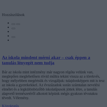
Hozzászólások
Az iskola mindent mérni akar – csak éppen a
tanulás lényegét nem tudja
Bár az iskola mint intézmény már nagyon régóta velünk van,
meglepően meglehetősen rövid múltra tekint vissza az a törekvés,
hogy mélyebben megértsük és vizsgáljuk: tulajdonképpen mit is tesz
az iskola a gyerekekkel. Az évszázadok során számtalan nevelési
elmélet és a legkülönbözőbb iskolatípusok jöttek létre, a tanulás
alapvető természetéről alkotott képünk mégis gyakran tévutakra
tévedt. Vélemény.
Közoktatás