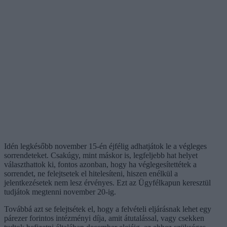
Idén legkésőbb november 15-én éjfélig adhatjátok le a végleges
sorrendeteket. Csakúgy, mint máskor is, legfeljebb hat helyet
választhattok ki, fontos azonban, hogy ha véglegesítettétek a
sorrendet, ne felejtsetek el hitelesíteni, hiszen enélkül a
jelentkezésetek nem lesz érvényes. Ezt az Ügyfélkapun keresztül
tudjátok megtenni november 20-ig.
Továbbá azt se felejtsétek el, hogy a felvételi eljárásnak lehet egy
párezer forintos intézményi díja, amit átutalással, vagy csekken