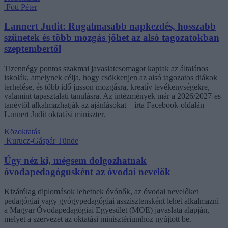
Fóti Péter
Lannert Judit: Rugalmasabb napkezdés, hosszabb
szünetek és több mozgás jöhet az alsó tagozatokban
szeptembertől
Tizennégy pontos szakmai javaslatcsomagot kaptak az általános
iskolák, amelynek célja, hogy csökkenjen az alsó tagozatos diákok
terhelése, és több idő jusson mozgásra, kreatív tevékenységekre,
valamint tapasztalati tanulásra. Az intézmények már a 2026/2027-es
tanévtől alkalmazhatják az ajánlásokat – írta Facebook-oldalán
Lannert Judit oktatási miniszter.
Közoktatás
Kurucz-Gáspár Tünde
Úgy néz ki, mégsem dolgozhatnak
óvodapedagógusként az óvodai nevelők
Kizárólag diplomások lehetnek óvónők, az óvodai nevelőket
pedagógiai vagy gyógypedagógiai asszisztensként lehet alkalmazni
a Magyar Óvodapedagógiai Egyesület (MOE) javaslata alapján,
melyet a szervezet az oktatási minisztériumhoz nyújtott be.