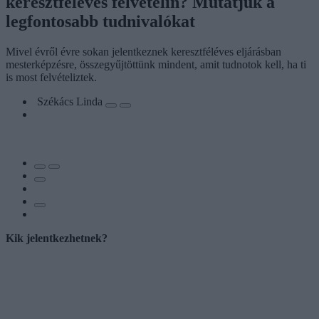
keresztféléves felvételin? Mutatjuk a
legfontosabb tudnivalókat
Mivel évről évre sokan jelentkeznek keresztféléves eljárásban
mesterképzésre, összegyűjtöttünk mindent, amit tudnotok kell, ha ti
is most felvételiztek.
Székács Linda
Kik jelentkezhetnek?