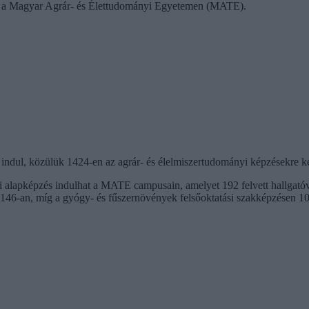
n a Magyar Agrár- és Élettudományi Egyetemen (MATE).
indul, közülük 1424-en az agrár- és élelmiszertudományi képzésekre ke
alapképzés indulhat a MATE campusain, amelyet 192 felvett hallgatóv
 146-an, míg a gyógy- és fűszernövények felsőoktatási szakképzésen 1