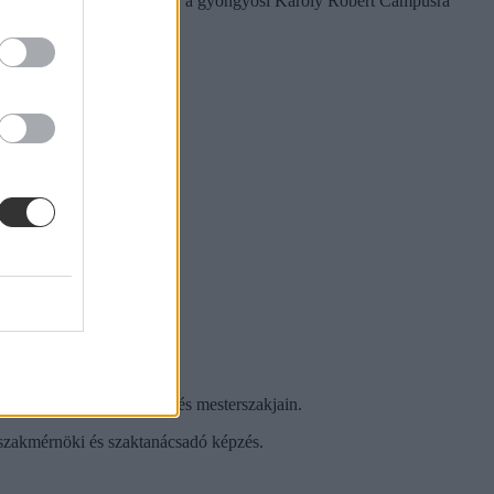
Georgikon Campusra 208-an, a gyöngyösi Károly Róbert Campusra
tatási szakképzési, alap- és mesterszakjain.
 szakmérnöki és szaktanácsadó képzés.