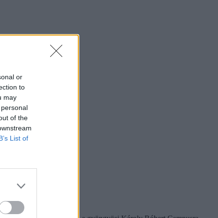
sonal or
ection to
ou may
 personal
out of the
 downstream
B’s List of
ázalék.