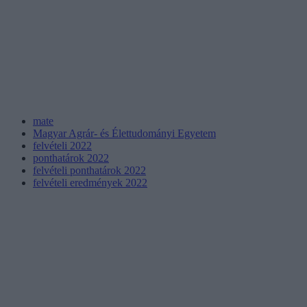
mate
Magyar Agrár- és Élettudományi Egyetem
felvételi 2022
ponthatárok 2022
felvételi ponthatárok 2022
felvételi eredmények 2022