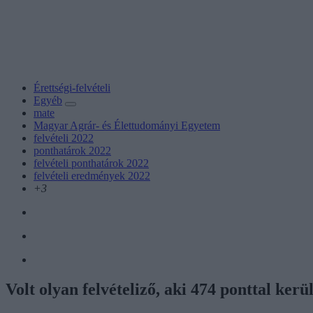
Érettségi-felvételi
Egyéb
mate
Magyar Agrár- és Élettudományi Egyetem
felvételi 2022
ponthatárok 2022
felvételi ponthatárok 2022
felvételi eredmények 2022
+3
Volt olyan felvételiző, aki 474 ponttal k