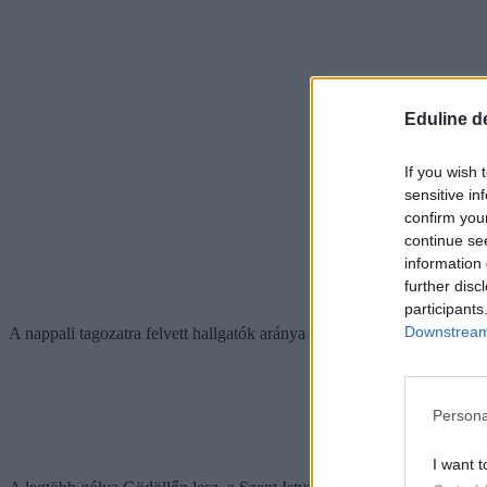
Eduline d
If you wish 
sensitive in
confirm you
continue se
information 
further disc
participants
Downstream 
A nappali tagozatra felvett hallgatók aránya az egyetemen 8 százalékk
Persona
I want t