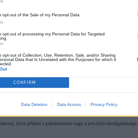
 Budai Campusra 708-an, a Kaposvári Campusra 445-en, a keszthelyi 
In
o opt-out of the Sale of my Personal Data.
In
to opt-out of processing my Personal Data for Targeted
ing.
In
o opt-out of Collection, Use, Retention, Sale, and/or Sharing
ersonal Data that Is Unrelated with the Purposes for which it
lected.
Out
CONFIRM
Data Deletion
Data Access
Privacy Policy
ka külföldi lesz, összesen több mint 3000 gólya kezdhet a MATE felsőok
tkezni, ilyen például a pálinkamester vagy a precíziós mezőgazdasági