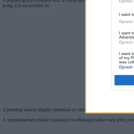
A legtöbb gólya Gödöllőn lesz, a Szent István Campusra 959-en, a
Opted 
pedig 235-en kerültek be.
I want t
Opted 
I want 
Advertis
Opted 
I want t
of my P
was col
Opted 
A jelenlegi adatok alapján várhatóan az elsőéves hallgatók 16 százalé
A szeptemberben induló szakirányú továbbképzéseikre még lehet jelen