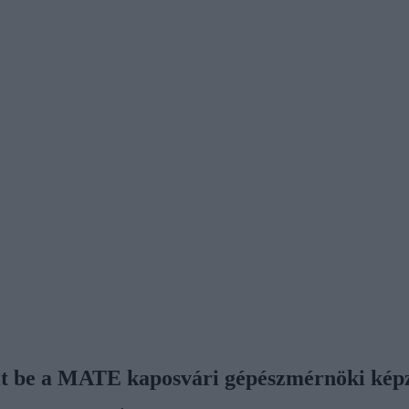
erült be a MATE kaposvári gépészmérnöki kép