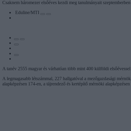
Csaknem háromezer elsőéves kezdi meg tanulmányait szeptemberbe
Eduline/MTI
A tanév 2555 magyar és várhatóan több mint 400 külföldi elsőévessel 
A legmagasabb létszámmal, 227 hallgatóval a mezőgazdasági mérnöki 
alapképzésen 174-en, a tájrendező és kertépítő mérnöki alapképzésen