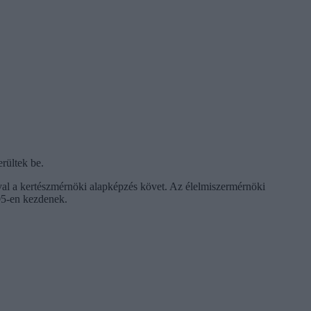
rültek be.
al a kertészmérnöki alapképzés követ. Az élelmiszermérnöki
05-en kezdenek.