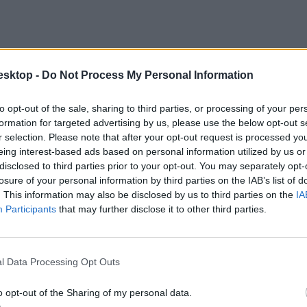
esktop -
Do Not Process My Personal Information
to opt-out of the sale, sharing to third parties, or processing of your per
formation for targeted advertising by us, please use the below opt-out s
r selection. Please note that after your opt-out request is processed y
eing interest-based ads based on personal information utilized by us or
disclosed to third parties prior to your opt-out. You may separately opt-
losure of your personal information by third parties on the IAB’s list of
. This information may also be disclosed by us to third parties on the
IA
Participants
that may further disclose it to other third parties.
al nőtt: míg 2021-ben ez a szám 47 százalék volt, addig idén már 55 sz
l Data Processing Opt Outs
o opt-out of the Sharing of my personal data.