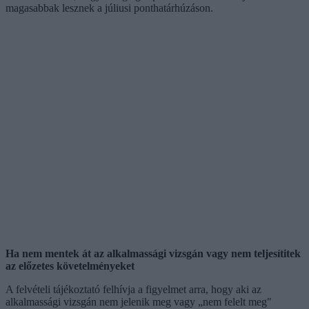
magasabbak lesznek a júliusi ponthatárhúzáson.
Ha nem mentek át az alkalmassági vizsgán vagy nem teljesítitek
az előzetes követelményeket
A felvételi tájékoztató felhívja a figyelmet arra, hogy aki az
alkalmassági vizsgán nem jelenik meg vagy „nem felelt meg"