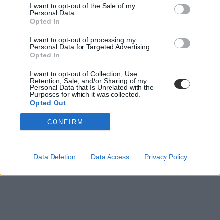
I want to opt-out of the Sale of my
minimumponthatár 2022
Personal Data.
kötelező emelt szintű érettségi 2022
Opted In
előzetes ponthatárok 2022
I want to opt-out of processing my
Personal Data for Targeted Advertising.
Opted In
I want to opt-out of Collection, Use,
Retention, Sale, and/or Sharing of my
Personal Data that Is Unrelated with the
Purposes for which it was collected.
Opted Out
CONFIRM
Data Deletion
Data Access
Privacy Policy