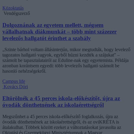
Közoktatás
Vendégszerző
Dolgoznának az egyetem mellett, mégsem
vállalhatnak diákmunkát – több mint százezer
levelezős hallgatót érinthet a szabály
„Szinte bárhol voltam állásinterjún, mikor megtudták, hogy levelező
tagozatos hallgató vagyok, egyből húzni kezdték a szájukat” –
számolt be tapasztalatairól az Eduline-nak egy egyetemista. Példája
azonban korántsem egyedi: több levelezős hallgató számolt be
hasonló nehézségekről.
Campus life
Kovács Dóri
Eltörölnék a 45 perces iskola-előkészítőt, újra az
óvodák dönthetnének az iskolaérettségről
Megszűnhet a 45 perces iskola-előkészítő foglalkozás, újra az
óvodák dönthetnének az iskolaérettségről, és az oviKRÉTA is
átalakulhat. Többek között ezeket a változtatásokat javasolta az
Oktatási és Gyermekügyi Minisztériumnak a Magyar