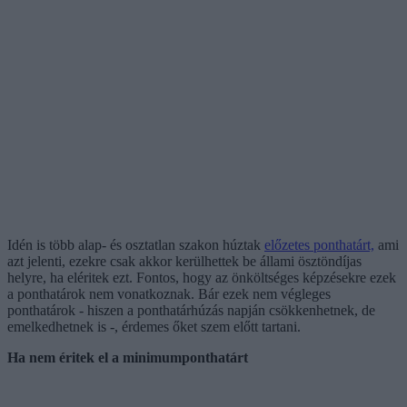
Idén is több alap- és osztatlan szakon húztak
előzetes ponthatárt,
ami
azt jelenti, ezekre csak akkor kerülhettek be állami ösztöndíjas
helyre, ha eléritek ezt. Fontos, hogy az önköltséges képzésekre ezek
a ponthatárok nem vonatkoznak. Bár ezek nem végleges
ponthatárok - hiszen a ponthatárhúzás napján csökkenhetnek, de
emelkedhetnek is -, érdemes őket szem előtt tartani.
Ha nem éritek el a minimumponthatárt