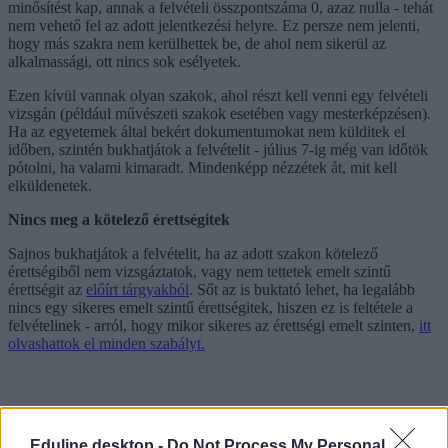
minősítést kap, annak a felvételi összpontszáma 0, azaz nulla - tehát
nem vehető fel az adott jelentkezési helyre. Ez persze nem jelenti,
hogy más szakra nem kerülhettek be, de ahol nem sikerül az
alkalmassági, ott nincs sok esélyetek.
Ezen kívül vannak olyan szakok, ahol részt kell venni egy felvételi
vizsgán (például művészeti szakok esetében vagy mesterképzésen).
Ha az egyetemek által bekért dokumentumokat nem külditek el
időben, szintén bukhatjátok a felvételit - július 7-ig még van időtök
pótolni, ha valami kimaradt. Mindenképp nézzétek át, mit kell
elküldenetek.
Nincs meg a kötelező érettségitek
Sajnos bukhatjátok a felvételit, ha az adott szakon kötelező
érettségiből nem vizsgáztatok, vagy nem tettetek emelt szintű
érettségit az
előírt tárgyakból
. Sőt az is buktató lehet, ha legalább
nincs egy sikeres emelt szintű érettségitek, hiszen ez is feltétele a
felvételinek - arról, hogy mikor sikeres az érettségi emelt szinten,
itt
olvashattok el minden szabályt.
Eduline desktop -
Do Not Process My Personal