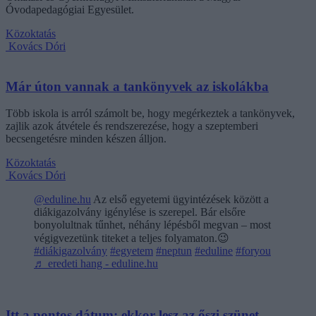
Óvodapedagógiai Egyesület.
Közoktatás
Kovács Dóri
Már úton vannak a tankönyvek az iskolákba
Több iskola is arról számolt be, hogy megérkeztek a tankönyvek,
zajlik azok átvétele és rendszerezése, hogy a szeptemberi
becsengetésre minden készen álljon.
Közoktatás
Kovács Dóri
@eduline.hu
Az első egyetemi ügyintézések között a
diákigazolvány igénylése is szerepel. Bár elsőre
bonyolultnak tűnhet, néhány lépésből megvan – most
végigvezetünk titeket a teljes folyamaton.😉
#diákigazolvány
#egyetem
#neptun
#eduline
#foryou
♬ eredeti hang - eduline.hu
Itt a pontos dátum: ekkor lesz az őszi szünet