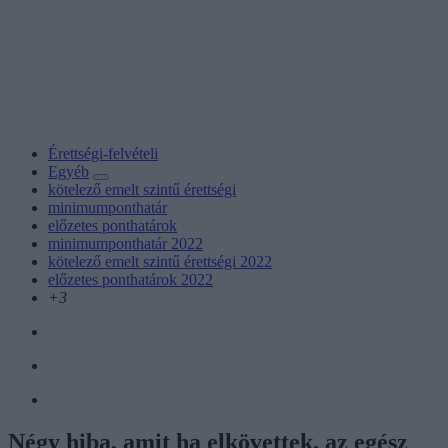
Érettségi-felvételi
Egyéb
kötelező emelt szintű érettségi
minimumponthatár
előzetes ponthatárok
minimumponthatár 2022
kötelező emelt szintű érettségi 2022
előzetes ponthatárok 2022
+3
Négy hiba, amit ha elkövettek, az egész