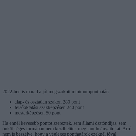
2022-ben is marad a jól megszokott minimumponthatár:
alap- és osztatlan szakon 280 pont
felsőoktatási szakképzésen 240 pont
mesterképzésen 50 pont
Ha ennél kevesebb pontot szereztek, sem állami ösztöndíjas, sem
önköltséges formában nem kezdhetitek meg tanulmányaitokat. Arról
nem is beszélve, hogy a végleges ponthatárok ezeknél jóval