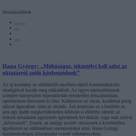
Hozzászólások
Hana György: „Méltóságot, tekintélyt kell adni az
oktatásról szóló közbeszédnek”
Az új kormány az elődökétől merőben eltérő kommunikációs
stratégiával kezdte meg működését. Az egyes minisztériumok
szintjére kiterjesztett hiperaktivitás érezhetően felszabadulást,
optimizmust ébresztett és éltet. Különösen az olyan, korábban porig
alázott ágazatban, mint az oktatás. Ám pontosan ez a lendület az,
ami egy újabb megkerülhetetlen kihívást is előtérbe rántott: az
érdemi társadalmi egyeztetés ígéretének beváltását, vagy más szóval
„kényszerét”. Ennek, az amúgy pozitív stressznek a kezeléséhez
igyekszem az alábbiakban szempontokat adni. Hana György
humánökológus, közoktatási vezető véleménycikke.