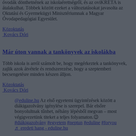
óvodák dönthetnének az iskolaérettségről, és az oviKRÉTA is
átalakulhat. Többek között ezeket a változtatásokat javasolta az
Oktatási és Gyermekügyi Minisztériumnak a Magyar
Óvodapedagógiai Egyesület.
Közoktatás
Kovács Dóri
Már úton vannak a tankönyvek az iskolákba
Több iskola is arról számolt be, hogy megérkeztek a tankönyvek,
zajlik azok átvétele és rendszerezése, hogy a szeptemberi
becsengetésre minden készen álljon.
Közoktatás
Kovács Dóri
@eduline.hu
Az első egyetemi ügyintézések között a
diákigazolvány igénylése is szerepel. Bár elsőre
bonyolultnak tűnhet, néhány lépésből megvan – most
végigvezetünk titeket a teljes folyamaton.😉
#diákigazolvány
#egyetem
#neptun
#eduline
#foryou
♬ eredeti hang - eduline.hu