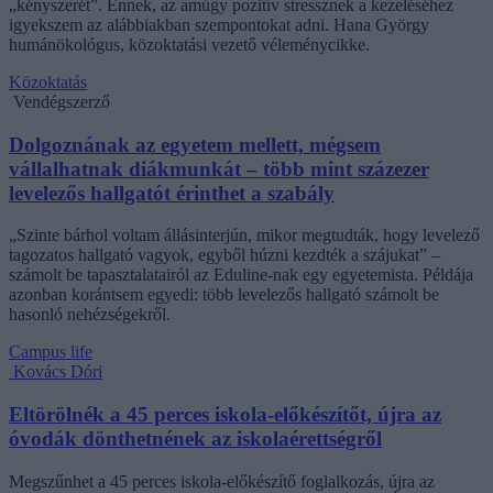
„kényszerét”. Ennek, az amúgy pozitív stressznek a kezeléséhez
igyekszem az alábbiakban szempontokat adni. Hana György
humánökológus, közoktatási vezető véleménycikke.
Közoktatás
Vendégszerző
Dolgoznának az egyetem mellett, mégsem
vállalhatnak diákmunkát – több mint százezer
levelezős hallgatót érinthet a szabály
„Szinte bárhol voltam állásinterjún, mikor megtudták, hogy levelező
tagozatos hallgató vagyok, egyből húzni kezdték a szájukat” –
számolt be tapasztalatairól az Eduline-nak egy egyetemista. Példája
azonban korántsem egyedi: több levelezős hallgató számolt be
hasonló nehézségekről.
Campus life
Kovács Dóri
Eltörölnék a 45 perces iskola-előkészítőt, újra az
óvodák dönthetnének az iskolaérettségről
Megszűnhet a 45 perces iskola-előkészítő foglalkozás, újra az