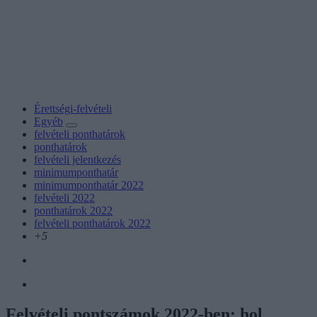
Érettségi-felvételi
Egyéb
felvételi ponthatárok
ponthatárok
felvételi jelentkezés
minimumponthatár
minimumponthatár 2022
felvételi 2022
ponthatárok 2022
felvételi ponthatárok 2022
+5
Felvételi pontszámok 2022-ben: hol