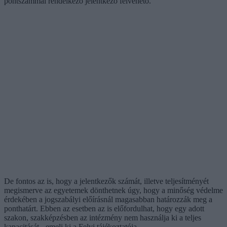
pontszámmal rendelkező jelentkező felvehető.
De fontos az is, hogy a jelentkezők számát, illetve teljesítményét
megismerve az egyetemek dönthetnek úgy, hogy a minőség védelme
érdekében a jogszabályi előírásnál magasabban határozzák meg a
ponthatárt. Ebben az esetben az is előfordulhat, hogy egy adott
szakon, szakképzésben az intézmény nem használja ki a teljes
kapacitását - emeli ki a Felvi tájékoztatója.