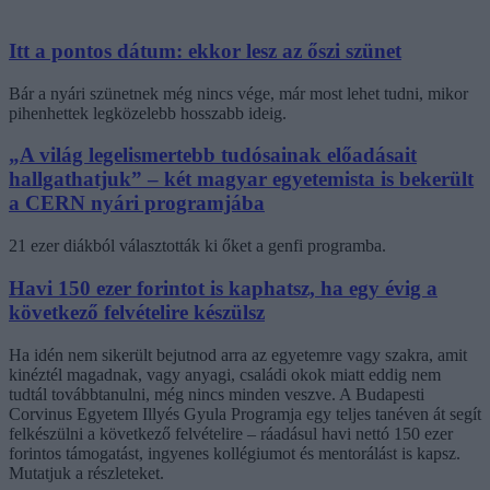
Itt a pontos dátum: ekkor lesz az őszi szünet
Bár a nyári szünetnek még nincs vége, már most lehet tudni, mikor
pihenhettek legközelebb hosszabb ideig.
„A világ legelismertebb tudósainak előadásait
hallgathatjuk” – két magyar egyetemista is bekerült
a CERN nyári programjába
21 ezer diákból választották ki őket a genfi programba.
Havi 150 ezer forintot is kaphatsz, ha egy évig a
következő felvételire készülsz
Ha idén nem sikerült bejutnod arra az egyetemre vagy szakra, amit
kinéztél magadnak, vagy anyagi, családi okok miatt eddig nem
tudtál továbbtanulni, még nincs minden veszve. A Budapesti
Corvinus Egyetem Illyés Gyula Programja egy teljes tanéven át segít
felkészülni a következő felvételire – ráadásul havi nettó 150 ezer
forintos támogatást, ingyenes kollégiumot és mentorálást is kapsz.
Mutatjuk a részleteket.