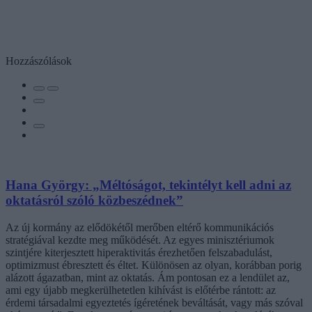
Hozzászólások
Hana György: „Méltóságot, tekintélyt kell adni az
oktatásról szóló közbeszédnek”
Az új kormány az elődökétől merőben eltérő kommunikációs
stratégiával kezdte meg működését. Az egyes minisztériumok
szintjére kiterjesztett hiperaktivitás érezhetően felszabadulást,
optimizmust ébresztett és éltet. Különösen az olyan, korábban porig
alázott ágazatban, mint az oktatás. Ám pontosan ez a lendület az,
ami egy újabb megkerülhetetlen kihívást is előtérbe rántott: az
érdemi társadalmi egyeztetés ígéretének beváltását, vagy más szóval