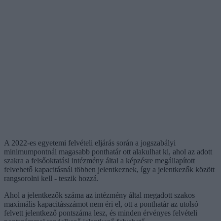
A 2022-es egyetemi felvételi eljárás során a jogszabályi
minimumpontnál magasabb ponthatár ott alakulhat ki, ahol az adott
szakra a felsőoktatási intézmény által a képzésre megállapított
felvehető kapacitásnál többen jelentkeznek, így a jelentkezők között
rangsorolni kell - teszik hozzá.
Ahol a jelentkezők száma az intézmény által megadott szakos
maximális kapacitásszámot nem éri el, ott a ponthatár az utolsó
felvett jelentkező pontszáma lesz, és minden érvényes felvételi