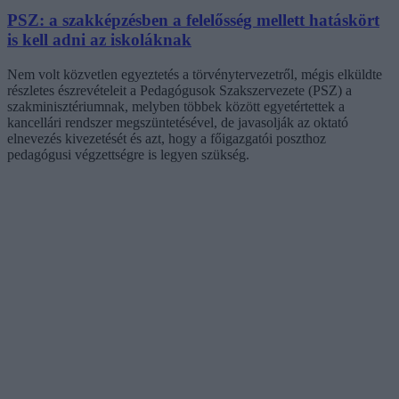
PSZ: a szakképzésben a felelősség mellett hatáskört
is kell adni az iskoláknak
Nem volt közvetlen egyeztetés a törvénytervezetről, mégis elküldte
részletes észrevételeit a Pedagógusok Szakszervezete (PSZ) a
szakminisztériumnak, melyben többek között egyetértettek a
kancellári rendszer megszüntetésével, de javasolják az oktató
elnevezés kivezetését és azt, hogy a főigazgatói poszthoz
pedagógusi végzettségre is legyen szükség.