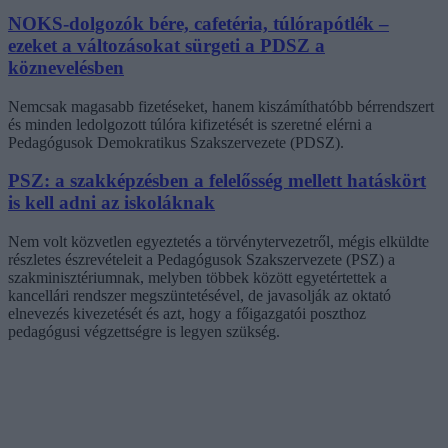
NOKS-dolgozók bére, cafetéria, túlórapótlék –
ezeket a változásokat sürgeti a PDSZ a
köznevelésben
Nemcsak magasabb fizetéseket, hanem kiszámíthatóbb bérrendszert
és minden ledolgozott túlóra kifizetését is szeretné elérni a
Pedagógusok Demokratikus Szakszervezete (PDSZ).
PSZ: a szakképzésben a felelősség mellett hatáskört
is kell adni az iskoláknak
Nem volt közvetlen egyeztetés a törvénytervezetről, mégis elküldte
részletes észrevételeit a Pedagógusok Szakszervezete (PSZ) a
szakminisztériumnak, melyben többek között egyetértettek a
kancellári rendszer megszüntetésével, de javasolják az oktató
elnevezés kivezetését és azt, hogy a főigazgatói poszthoz
pedagógusi végzettségre is legyen szükség.