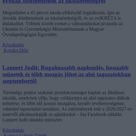
óvodák dönthetnének az iskolaérettségről
Megszűnhet a 45 perces iskola-előkészítő foglalkozás, újra az
óvodák dönthetnének az iskolaérettségről, és az oviKRÉTA is
átalakulhat. Többek között ezeket a változtatásokat javasolta az
Oktatási és Gyermekügyi Minisztériumnak a Magyar
Óvodapedagógiai Egyesület.
Közoktatás
Kovács Dóri
Lannert Judit: Rugalmasabb napkezdés, hosszabb
szünetek és több mozgás jöhet az alsó tagozatokban
szeptembertől
Tizennégy pontos szakmai javaslatcsomagot kaptak az általános
iskolák, amelynek célja, hogy csökkenjen az alsó tagozatos diákok
terhelése, és több idő jusson mozgásra, kreatív tevékenységekre,
valamint tapasztalati tanulásra. Az intézmények már a 2026/2027-es
tanévtől alkalmazhatják az ajánlásokat – írta Facebook-oldalán
Lannert Judit oktatási miniszter.
Közoktatás
Kurucz-Gáspár Tünde