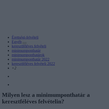
Érettségi-felvételi
Egyéb
keresztféléves felvételi
minimumponthatár
minimumponthatárok
minimumponthatár 2022
keresztféléves felvételi 2022
+2
Milyen lesz a minimumponthatár a
keresztféléves felvételin?