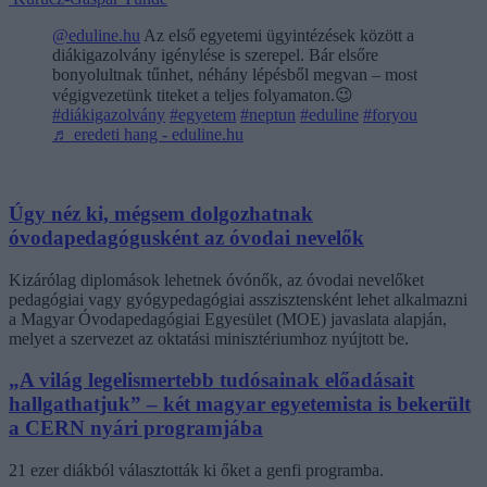
@eduline.hu
Az első egyetemi ügyintézések között a
diákigazolvány igénylése is szerepel. Bár elsőre
bonyolultnak tűnhet, néhány lépésből megvan – most
végigvezetünk titeket a teljes folyamaton.😉
#diákigazolvány
#egyetem
#neptun
#eduline
#foryou
♬ eredeti hang - eduline.hu
Úgy néz ki, mégsem dolgozhatnak
óvodapedagógusként az óvodai nevelők
Kizárólag diplomások lehetnek óvónők, az óvodai nevelőket
pedagógiai vagy gyógypedagógiai asszisztensként lehet alkalmazni
a Magyar Óvodapedagógiai Egyesület (MOE) javaslata alapján,
melyet a szervezet az oktatási minisztériumhoz nyújtott be.
„A világ legelismertebb tudósainak előadásait
hallgathatjuk” – két magyar egyetemista is bekerült
a CERN nyári programjába
21 ezer diákból választották ki őket a genfi programba.