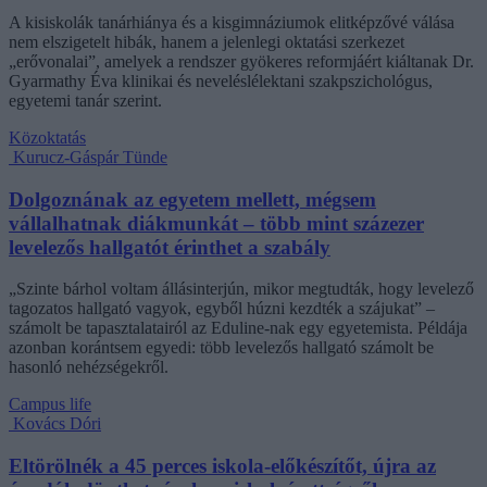
A kisiskolák tanárhiánya és a kisgimnáziumok elitképzővé válása
nem elszigetelt hibák, hanem a jelenlegi oktatási szerkezet
„erővonalai”, amelyek a rendszer gyökeres reformjáért kiáltanak Dr.
Gyarmathy Éva klinikai és neveléslélektani szakpszichológus,
egyetemi tanár szerint.
Közoktatás
Kurucz-Gáspár Tünde
Dolgoznának az egyetem mellett, mégsem
vállalhatnak diákmunkát – több mint százezer
levelezős hallgatót érinthet a szabály
„Szinte bárhol voltam állásinterjún, mikor megtudták, hogy levelező
tagozatos hallgató vagyok, egyből húzni kezdték a szájukat” –
számolt be tapasztalatairól az Eduline-nak egy egyetemista. Példája
azonban korántsem egyedi: több levelezős hallgató számolt be
hasonló nehézségekről.
Campus life
Kovács Dóri
Eltörölnék a 45 perces iskola-előkészítőt, újra az