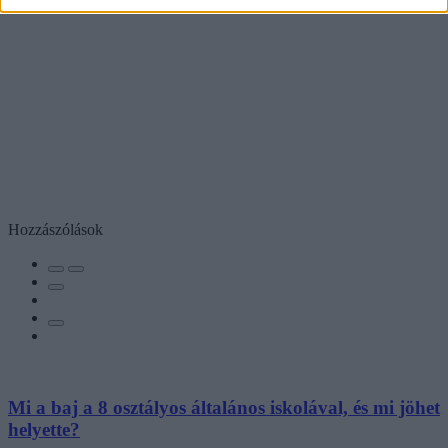
Hozzászólások
Mi a baj a 8 osztályos általános iskolával, és mi jöhet
helyette?