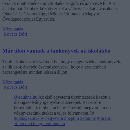
óvodák dönthetnének az iskolaérettségről, és az oviKRÉTA is
átalakulhat. Többek között ezeket a változtatásokat javasolta az
Oktatási és Gyermekügyi Minisztériumnak a Magyar
Óvodapedagógiai Egyesület.
Közoktatás
Kovács Dóri
Már úton vannak a tankönyvek az iskolákba
Több iskola is arról számolt be, hogy megérkeztek a tankönyvek,
zajlik azok átvétele és rendszerezése, hogy a szeptemberi
becsengetésre minden készen álljon.
Közoktatás
Kovács Dóri
@eduline.hu
Az első egyetemi ügyintézések között a
diákigazolvány igénylése is szerepel. Bár elsőre
bonyolultnak tűnhet, néhány lépésből megvan – most
végigvezetünk titeket a teljes folyamaton.😉
#diákigazolvány
#egyetem
#neptun
#eduline
#foryou
♬ eredeti hang - eduline.hu