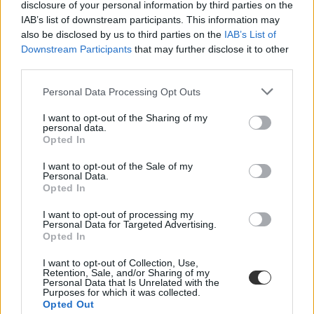
disclosure of your personal information by third parties on the
albérlet
IAB’s list of downstream participants. This information may
felvételi ponthatárok
also be disclosed by us to third parties on the
IAB’s List of
felvételi ponthatárok 2021
Downstream Participants
that may further disclose it to other
albérletárak 2021
third parties.
albérlet árak
albérletárak
Personal Data Processing Opt Outs
albérlet egyetemistáknak
I want to opt-out of the Sharing of my
personal data.
Opted In
I want to opt-out of the Sale of my
Personal Data.
Opted In
I want to opt-out of processing my
Personal Data for Targeted Advertising.
Opted In
I want to opt-out of Collection, Use,
Retention, Sale, and/or Sharing of my
Personal Data that Is Unrelated with the
Purposes for which it was collected.
Opted Out