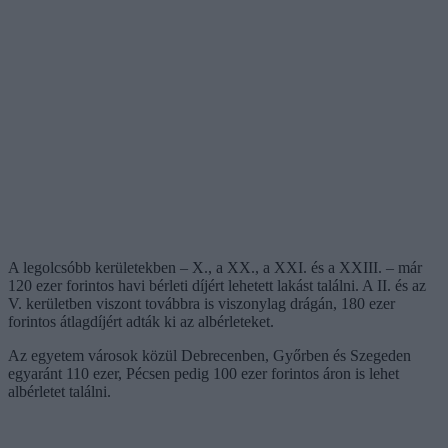
A legolcsóbb kerületekben – X., a XX., a XXI. és a XXIII. – már
120 ezer forintos havi bérleti díjért lehetett lakást találni. A II. és az
V. kerületben viszont továbbra is viszonylag drágán, 180 ezer
forintos átlagdíjért adták ki az albérleteket.
Az egyetem városok közül Debrecenben, Győrben és Szegeden
egyaránt 110 ezer, Pécsen pedig 100 ezer forintos áron is lehet
albérletet találni.