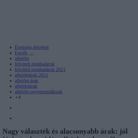
Érettségi-felvételi
Egyéb
albérlet
felvételi ponthatárok
felvételi ponthatárok 2021
albérletárak 2021
albérlet árak
albérletárak
albérlet egyetemistáknak
+4
Nagy választék és alacsonyabb árak: jól