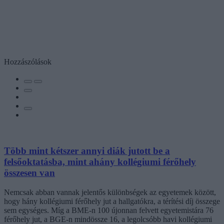
Hozzászólások
Több mint kétszer annyi diák jutott be a
felsőoktatásba, mint ahány kollégiumi férőhely
összesen van
Nemcsak abban vannak jelentős különbségek az egyetemek között,
hogy hány kollégiumi férőhely jut a hallgatókra, a térítési díj összege
sem egységes. Míg a BME-n 100 újonnan felvett egyetemistára 76
férőhely jut, a BGE-n mindössze 16, a legolcsóbb havi kollégiumi