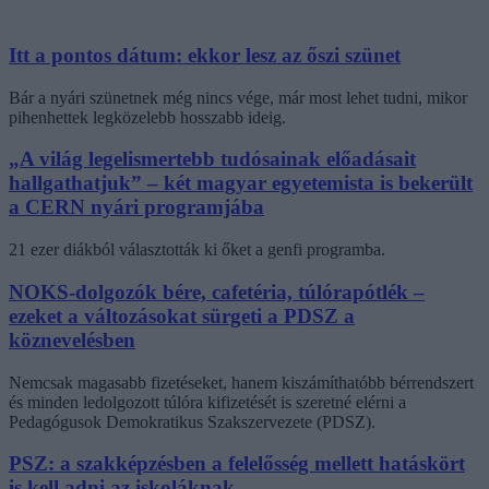
Itt a pontos dátum: ekkor lesz az őszi szünet
Bár a nyári szünetnek még nincs vége, már most lehet tudni, mikor
pihenhettek legközelebb hosszabb ideig.
„A világ legelismertebb tudósainak előadásait
hallgathatjuk” – két magyar egyetemista is bekerült
a CERN nyári programjába
21 ezer diákból választották ki őket a genfi programba.
NOKS-dolgozók bére, cafetéria, túlórapótlék –
ezeket a változásokat sürgeti a PDSZ a
köznevelésben
Nemcsak magasabb fizetéseket, hanem kiszámíthatóbb bérrendszert
és minden ledolgozott túlóra kifizetését is szeretné elérni a
Pedagógusok Demokratikus Szakszervezete (PDSZ).
PSZ: a szakképzésben a felelősség mellett hatáskört
is kell adni az iskoláknak