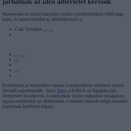
járhatnak az idén albérletet keresők
Hamarosan az utolsó kanyarba fordul a ponthatárhúzás előtti nagy
hajrá, és lassan beindul az albérletkeresés is.
Csik Veronika
Kivételesen jó helyzetben vannak a szeptemberre albérletet kereső
(leendő) egyetemisták - írja a
Telex
a KSH és az Ingatlan.com
elemzésére hivatkozva. A statisztikák szerint májusban országosan
ugyan emelkedtek az albérletárak, a mostani számok mégis lassulást
jelentenek áprilishoz képest.