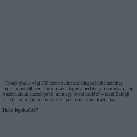
„Tavaly június végi 150 ezres budapesti átlagos lakbérszinthez
képest most 140 ezer forintos az átlagos albérletár a fővárosban, ami
9 százalékkal alacsonyabb, mint egy évvel ezelőtt” – idézi Balogh
Lászlót, az Ingatlan.com vezető gazdasági szakértőjét a lap.
Hol a legolcsóbb?