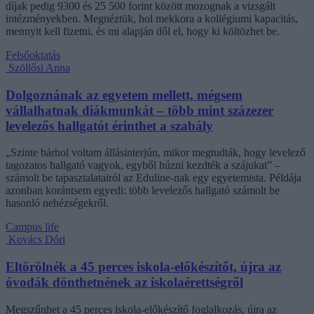
díjak pedig 9300 és 25 500 forint között mozognak a vizsgált
intézményekben. Megnéztük, hol mekkora a kollégiumi kapacitás,
mennyit kell fizetni, és mi alapján dől el, hogy ki költözhet be.
Felsőoktatás
Szöllősi Anna
Dolgoznának az egyetem mellett, mégsem
vállalhatnak diákmunkát – több mint százezer
levelezős hallgatót érinthet a szabály
„Szinte bárhol voltam állásinterjún, mikor megtudták, hogy levelező
tagozatos hallgató vagyok, egyből húzni kezdték a szájukat” –
számolt be tapasztalatairól az Eduline-nak egy egyetemista. Példája
azonban korántsem egyedi: több levelezős hallgató számolt be
hasonló nehézségekről.
Campus life
Kovács Dóri
Eltörölnék a 45 perces iskola-előkészítőt, újra az
óvodák dönthetnének az iskolaérettségről
Megszűnhet a 45 perces iskola-előkészítő foglalkozás, újra az