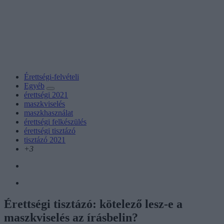
Érettségi-felvételi
Egyéb
érettségi 2021
maszkviselés
maszkhasználat
érettségi felkészülés
érettségi tisztázó
tisztázó 2021
+3
Érettségi tisztázó: kötelező lesz-e a
maszkviselés az írásbelin?