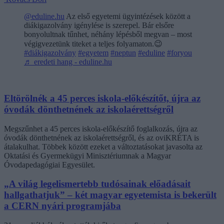
@eduline.hu
Az első egyetemi ügyintézések között a
diákigazolvány igénylése is szerepel. Bár elsőre
bonyolultnak tűnhet, néhány lépésből megvan – most
végigvezetünk titeket a teljes folyamaton.😉
#diákigazolvány
#egyetem
#neptun
#eduline
#foryou
♬ eredeti hang - eduline.hu
Eltörölnék a 45 perces iskola-előkészítőt, újra az
óvodák dönthetnének az iskolaérettségről
Megszűnhet a 45 perces iskola-előkészítő foglalkozás, újra az
óvodák dönthetnének az iskolaérettségről, és az oviKRÉTA is
átalakulhat. Többek között ezeket a változtatásokat javasolta az
Oktatási és Gyermekügyi Minisztériumnak a Magyar
Óvodapedagógiai Egyesület.
„A világ legelismertebb tudósainak előadásait
hallgathatjuk” – két magyar egyetemista is bekerült
a CERN nyári programjába