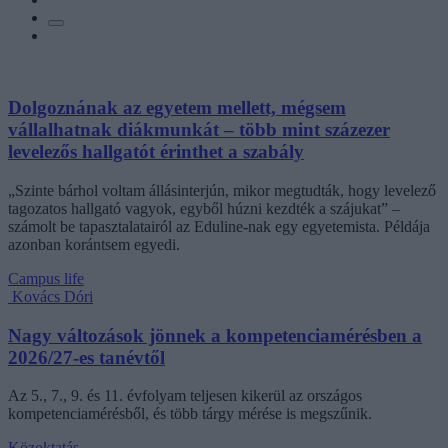
Dolgoznának az egyetem mellett, mégsem
vállalhatnak diákmunkát – több mint százezer
levelezős hallgatót érinthet a szabály
„Szinte bárhol voltam állásinterjún, mikor megtudták, hogy levelező
tagozatos hallgató vagyok, egyből húzni kezdték a szájukat” –
számolt be tapasztalatairól az Eduline-nak egy egyetemista. Példája
azonban korántsem egyedi.
Campus life
Kovács Dóri
Nagy változások jönnek a kompetenciamérésben a
2026/27-es tanévtől
Az 5., 7., 9. és 11. évfolyam teljesen kikerül az országos
kompetenciamérésből, és több tárgy mérése is megszűnik.
Közoktatás