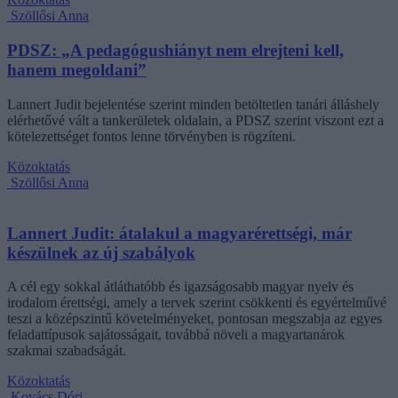
Szöllősi Anna
PDSZ: „A pedagógushiányt nem elrejteni kell,
hanem megoldani”
Lannert Judit bejelentése szerint minden betöltetlen tanári álláshely
elérhetővé vált a tankerületek oldalain, a PDSZ szerint viszont ezt a
kötelezettséget fontos lenne törvényben is rögzíteni.
Közoktatás
Szöllősi Anna
Lannert Judit: átalakul a magyarérettségi, már
készülnek az új szabályok
A cél egy sokkal átláthatóbb és igazságosabb magyar nyelv és
irodalom érettségi, amely a tervek szerint csökkenti és egyértelművé
teszi a középszintű követelményeket, pontosan megszabja az egyes
feladattípusok sajátosságait, továbbá növeli a magyartanárok
szakmai szabadságát.
Közoktatás
Kovács Dóri