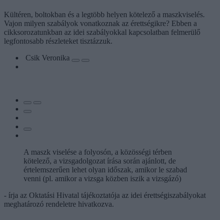
Kültéren, boltokban és a legtöbb helyen kötelező a maszkviselés.
Vajon milyen szabályok vonatkoznak az érettségikre? Ebben a
cikksorozatunkban az idei szabályokkal kapcsolatban felmerülő
legfontosabb részleteket tisztázzuk.
Csik Veronika
A maszk viselése a folyosón, a közösségi térben
kötelező, a vizsgadolgozat írása során ajánlott, de
értelemszerűen lehet olyan időszak, amikor le szabad
venni (pl. amikor a vizsga közben iszik a vizsgázó)
- írja az Oktatási Hivatal tájékoztatója az idei érettségiszabályokat
meghatározó rendeletre hivatkozva.