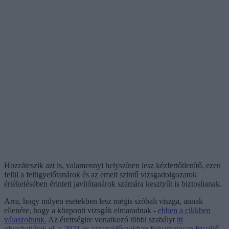
Hozzáteszik azt is, valamennyi helyszínen lesz kézfertőtlenítő, ezen
felül a felügyelőtanárok és az emelt szintű vizsgadolgozatok
értékelésében érintett javítótanárok számára kesztyűt is biztosítanak.
Arra, hogy milyen esetekben lesz mégis szóbali viszga, annak
ellenére, hogy a központi vizsgák elmaradnak -
ebben a cikkben
válaszoltunk.
Az érettségire vonatkozó többi szabályt
itt
olvashatjátok el
, a
2021-es vizsgaidőszakban folyamatosan frissülő