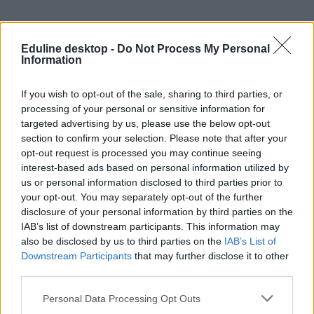
Eduline desktop -
Do Not Process My Personal
Information
If you wish to opt-out of the sale, sharing to third parties, or
processing of your personal or sensitive information for
targeted advertising by us, please use the below opt-out
section to confirm your selection. Please note that after your
opt-out request is processed you may continue seeing
interest-based ads based on personal information utilized by
us or personal information disclosed to third parties prior to
your opt-out. You may separately opt-out of the further
érettségi 2021
disclosure of your personal information by third parties on the
maszkviselés
IAB’s list of downstream participants. This information may
maszkhasználat
also be disclosed by us to third parties on the
IAB’s List of
érettségi felkészülés
Downstream Participants
that may further disclose it to other
érettségi tisztázó
third parties.
tisztázó 2021
Personal Data Processing Opt Outs