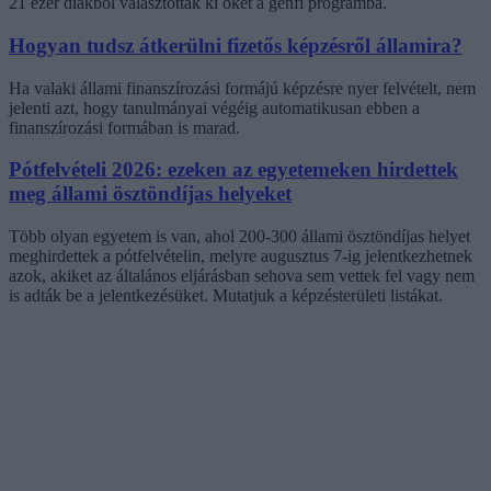
21 ezer diákból választották ki őket a genfi programba.
Hogyan tudsz átkerülni fizetős képzésről államira?
Ha valaki állami finanszírozási formájú képzésre nyer felvételt, nem
jelenti azt, hogy tanulmányai végéig automatikusan ebben a
finanszírozási formában is marad.
Pótfelvételi 2026: ezeken az egyetemeken hirdettek
meg állami ösztöndíjas helyeket
Több olyan egyetem is van, ahol 200-300 állami ösztöndíjas helyet
meghirdettek a pótfelvételin, melyre augusztus 7-ig jelentkezhetnek
azok, akiket az általános eljárásban sehova sem vettek fel vagy nem
is adták be a jelentkezésüket. Mutatjuk a képzésterületi listákat.