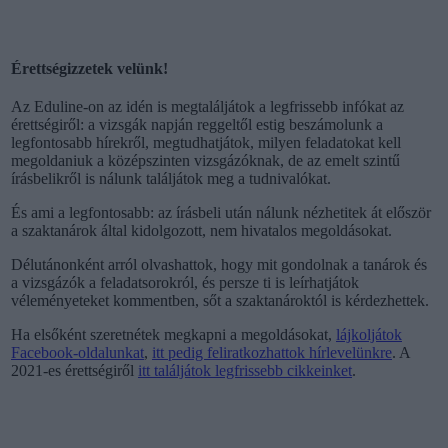
Érettségizzetek velünk!
Az Eduline-on az idén is megtaláljátok a legfrissebb infókat az
érettségiről: a vizsgák napján reggeltől estig beszámolunk a
legfontosabb hírekről, megtudhatjátok, milyen feladatokat kell
megoldaniuk a középszinten vizsgázóknak, de az emelt szintű
írásbelikről is nálunk találjátok meg a tudnivalókat.
És ami a legfontosabb: az írásbeli után nálunk nézhetitek át először
a szaktanárok által kidolgozott, nem hivatalos megoldásokat.
Délutánonként arról olvashattok, hogy mit gondolnak a tanárok és
a vizsgázók a feladatsorokról, és persze ti is leírhatjátok
véleményeteket kommentben, sőt a szaktanároktól is kérdezhettek.
Ha elsőként szeretnétek megkapni a megoldásokat,
lájkoljátok
Facebook-oldalunkat
,
itt pedig feliratkozhattok hírlevelünkre
. A
2021-es érettségiről
itt találjátok legfrissebb cikkeinket
.