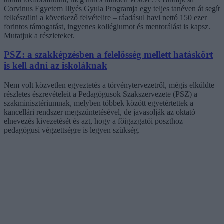
Corvinus Egyetem Illyés Gyula Programja egy teljes tanéven át segít
felkészülni a következő felvételire – ráadásul havi nettó 150 ezer
forintos támogatást, ingyenes kollégiumot és mentorálást is kapsz.
Mutatjuk a részleteket.
PSZ: a szakképzésben a felelősség mellett hatáskört
is kell adni az iskoláknak
Nem volt közvetlen egyeztetés a törvénytervezetről, mégis elküldte
részletes észrevételeit a Pedagógusok Szakszervezete (PSZ) a
szakminisztériumnak, melyben többek között egyetértettek a
kancellári rendszer megszüntetésével, de javasolják az oktató
elnevezés kivezetését és azt, hogy a főigazgatói poszthoz
pedagógusi végzettségre is legyen szükség.