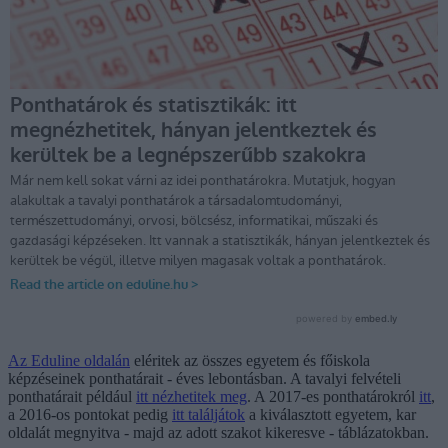
Az Eduline oldalán
eléritek az összes egyetem és főiskola
képzéseinek ponthatárait - éves lebontásban. A tavalyi felvételi
ponthatárait például
itt nézhetitek meg
. A 2017-es ponthatárokról
itt
,
a 2016-os pontokat pedig
itt találjátok
a kiválasztott egyetem, kar
oldalát megnyitva - majd az adott szakot kikeresve - táblázatokban.