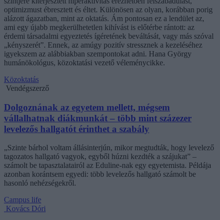
szintjére kiterjesztett hiperaktivitás érezhetően felszabadulást,
optimizmust ébresztett és éltet. Különösen az olyan, korábban porig
alázott ágazatban, mint az oktatás. Ám pontosan ez a lendület az,
ami egy újabb megkerülhetetlen kihívást is előtérbe rántott: az
érdemi társadalmi egyeztetés ígéretének beváltását, vagy más szóval
„kényszerét”. Ennek, az amúgy pozitív stressznek a kezeléséhez
igyekszem az alábbiakban szempontokat adni. Hana György
humánökológus, közoktatási vezető véleménycikke.
Közoktatás
Vendégszerző
Dolgoznának az egyetem mellett, mégsem
vállalhatnak diákmunkát – több mint százezer
levelezős hallgatót érinthet a szabály
„Szinte bárhol voltam állásinterjún, mikor megtudták, hogy levelező
tagozatos hallgató vagyok, egyből húzni kezdték a szájukat” –
számolt be tapasztalatairól az Eduline-nak egy egyetemista. Példája
azonban korántsem egyedi: több levelezős hallgató számolt be
hasonló nehézségekről.
Campus life
Kovács Dóri