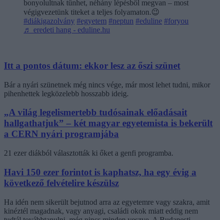
bonyolultnak tűnhet, néhány lépésből megvan – most
végigvezetünk titeket a teljes folyamaton.😉
#diákigazolvány
#egyetem
#neptun
#eduline
#foryou
♬ eredeti hang - eduline.hu
Itt a pontos dátum: ekkor lesz az őszi szünet
Bár a nyári szünetnek még nincs vége, már most lehet tudni, mikor
pihenhettek legközelebb hosszabb ideig.
„A világ legelismertebb tudósainak előadásait
hallgathatjuk” – két magyar egyetemista is bekerült
a CERN nyári programjába
21 ezer diákból választották ki őket a genfi programba.
Havi 150 ezer forintot is kaphatsz, ha egy évig a
következő felvételire készülsz
Ha idén nem sikerült bejutnod arra az egyetemre vagy szakra, amit
kinéztél magadnak, vagy anyagi, családi okok miatt eddig nem
tudtál továbbtanulni, még nincs minden veszve. A Budapesti