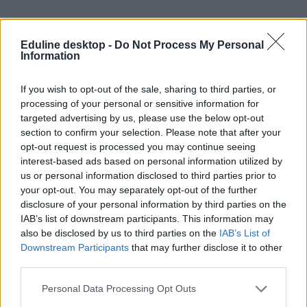
Eduline desktop -
Do Not Process My Personal
felvételi ponthatárok
Information
pontok
ponthatárhúzás
If you wish to opt-out of the sale, sharing to third parties, or
belföld
felvételi 2019
processing of your personal or sensitive information for
ponthatárok 2019
targeted advertising by us, please use the below opt-out
előző évek ponthatárai
section to confirm your selection. Please note that after your
opt-out request is processed you may continue seeing
interest-based ads based on personal information utilized by
us or personal information disclosed to third parties prior to
your opt-out. You may separately opt-out of the further
disclosure of your personal information by third parties on the
IAB’s list of downstream participants. This information may
also be disclosed by us to third parties on the
IAB’s List of
Downstream Participants
that may further disclose it to other
third parties.
Personal Data Processing Opt Outs