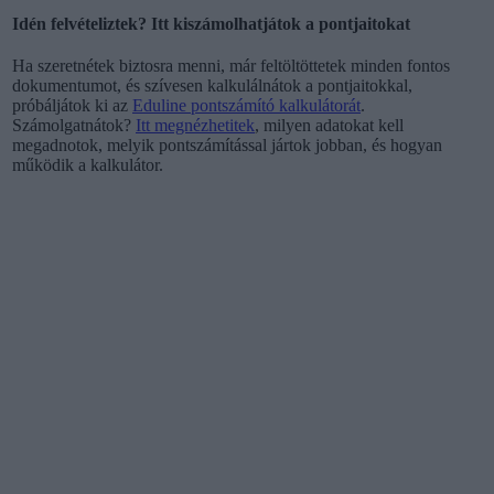
Idén felvételiztek? Itt kiszámolhatjátok a pontjaitokat
Ha szeretnétek biztosra menni, már feltöltöttetek minden fontos
dokumentumot, és szívesen kalkulálnátok a pontjaitokkal,
próbáljátok ki az
Eduline pontszámító kalkulátorát
.
Számolgatnátok?
Itt megnézhetitek
, milyen adatokat kell
megadnotok, melyik pontszámítással jártok jobban, és hogyan
működik a kalkulátor.