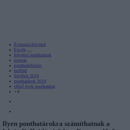
Érettségi-felvételi
Egyéb
felvételi ponthatárok
pontok
ponthatárhúzás
belföld
felvételi 2019
ponthatárok 2019
előző évek ponthatárai
+4
Ilyen ponthatárokra számíthatnak a