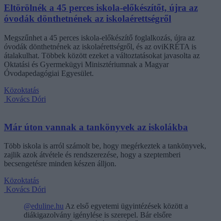
Eltörölnék a 45 perces iskola-előkészítőt, újra az
óvodák dönthetnének az iskolaérettségről
Megszűnhet a 45 perces iskola-előkészítő foglalkozás, újra az
óvodák dönthetnének az iskolaérettségről, és az oviKRÉTA is
átalakulhat. Többek között ezeket a változtatásokat javasolta az
Oktatási és Gyermekügyi Minisztériumnak a Magyar
Óvodapedagógiai Egyesület.
Közoktatás
Kovács Dóri
Már úton vannak a tankönyvek az iskolákba
Több iskola is arról számolt be, hogy megérkeztek a tankönyvek,
zajlik azok átvétele és rendszerezése, hogy a szeptemberi
becsengetésre minden készen álljon.
Közoktatás
Kovács Dóri
@eduline.hu
Az első egyetemi ügyintézések között a
diákigazolvány igénylése is szerepel. Bár elsőre