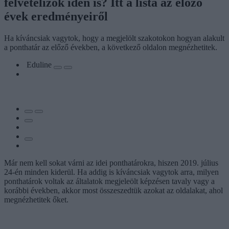
felvételizők idén is? Itt a lista az előző
évek eredményeiről
Ha kíváncsiak vagytok, hogy a megjelölt szakotokon hogyan alakult
a ponthatár az előző években, a következő oldalon megnézhetitek.
Eduline
Már nem kell sokat várni az idei ponthatárokra, hiszen 2019. július
24-én minden kiderül. Ha addig is kíváncsiak vagytok arra, milyen
ponthatárok voltak az általatok megjeleölt képzésen tavaly vagy a
korábbi években, akkor most összeszedtük azokat az oldalakat, ahol
megnézhetitek őket.