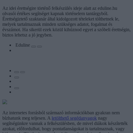
Az idei érettségire történő felkészülés ideje alatt az eduline.hu
olvasói értékes segítséget kapnak történelem tantárgyból.
Érettségiztető szaktanár által kidolgozott tételeket tölthetnek le,
melyek tartalmaznak minden szükséges adatot, fogalmat és
évszámot. Ha sikerül ezek közül kihúznod egyet a szóbeli érettségin,
biztos lehetsz a jó jegyben.
Eduline
Az internetes forrásból származó információkban gyakran nem
bízhatunk meg teljesen. A
letölthető segédanyagok
nagy
segítségünkre vannak a felkészülésben, de mivel diákok készítették
azokat, előfordulhat, hogy pontatlanságokat is tartalmaznak, vagy