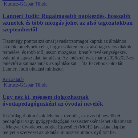
Kurucz-Gáspár Tünde
Lannert Judit: Rugalmasabb napkezdés, hosszabb
szünetek és több mozgás jöhet az alsó tagozatokban
szeptembertől
Tizennégy pontos szakmai javaslatcsomagot kaptak az általános
iskolák, amelynek célja, hogy csökkenjen az alsó tagozatos diákok
terhelése, és több idő jusson mozgásra, kreatív tevékenységekre,
valamint tapasztalati tanulásra. Az intézmények már a 2026/2027-es
tanévtől alkalmazhatják az ajánlásokat – írta Facebook-oldalán
Lannert Judit oktatási miniszter.
Közoktatás
Kurucz-Gáspár Tünde
Úgy néz ki, mégsem dolgozhatnak
óvodapedagógusként az óvodai nevelők
Kizárólag diplomások lehetnek óvónők, az óvodai nevelőket
pedagógiai vagy gyógypedagógiai asszisztensként lehet alkalmazni
a Magyar Óvodapedagógiai Egyesület (MOE) javaslata alapján,
melyet a szervezet az oktatási minisztériumhoz nyújtott be.