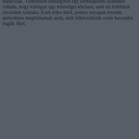
hiányosak. Történelem tantárgyból egy érettségiztető szaktanár
vállalta, hogy kidolgoz egy lehetséges tételsort, amit mi feltöltünk
olvasóink számára. Ezek teljes körű, pontos anyagok lesznek,
melyekben megbízhatnak azok, akik felkészülésük során használni
fogják őket.