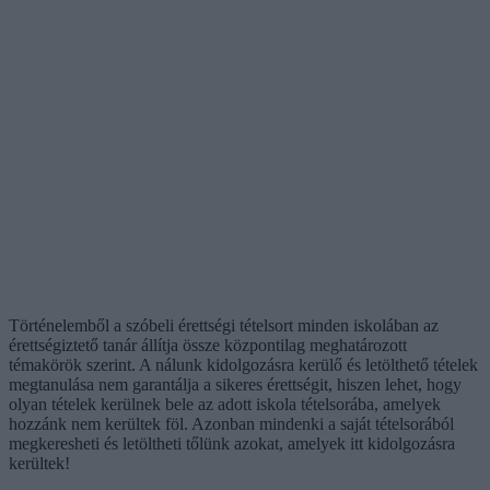
Történelemből a szóbeli érettségi tételsort minden iskolában az
érettségiztető tanár állítja össze központilag meghatározott
témakörök szerint. A nálunk kidolgozásra kerülő és letölthető tételek
megtanulása nem garantálja a sikeres érettségit, hiszen lehet, hogy
olyan tételek kerülnek bele az adott iskola tételsorába, amelyek
hozzánk nem kerültek föl. Azonban mindenki a saját tételsorából
megkeresheti és letöltheti tőlünk azokat, amelyek itt kidolgozásra
kerültek!