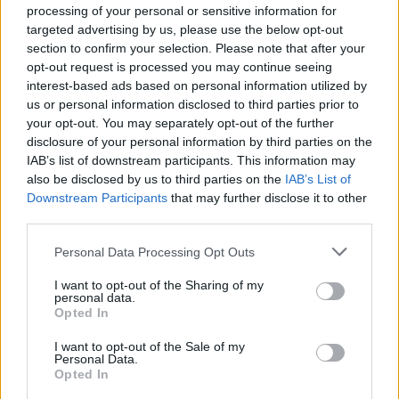
Nemzetközi konfliktusok és együttműködés
processing of your personal or sensitive information for
targeted advertising by us, please use the below opt-out
-
IV. Béla és a tatárjárás
section to confirm your selection. Please note that after your
Ha a felkészülés során a tanulásra szánt időt nem akarod a legújabb
opt-out request is processed you may continue seeing
tételkidolgozások keresgélésével tölteni, akkor
iratkozz fel heti
interest-based ads based on personal information utilized by
hírlevelünkre
.
Ebben rendszeresen tájékoztatunk majd a szaktanárok
us or personal information disclosed to third parties prior to
által kidolgozott, legfrissebb, letölthető érettségi tételekről - nemcsak
your opt-out. You may separately opt-out of the further
a történelem tantárgyból!
disclosure of your personal information by third parties on the
IAB’s list of downstream participants. This information may
also be disclosed by us to third parties on the
IAB’s List of
Downstream Participants
that may further disclose it to other
third parties.
Personal Data Processing Opt Outs
I want to opt-out of the Sharing of my
personal data.
Opted In
I want to opt-out of the Sale of my
Personal Data.
Opted In