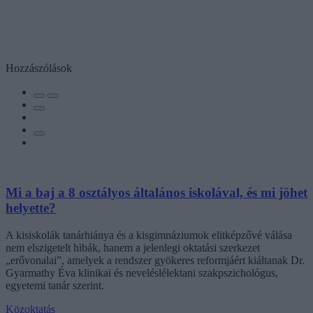
Hozzászólások
Mi a baj a 8 osztályos általános iskolával, és mi jöhet
helyette?
A kisiskolák tanárhiánya és a kisgimnáziumok elitképzővé válása
nem elszigetelt hibák, hanem a jelenlegi oktatási szerkezet
„erővonalai”, amelyek a rendszer gyökeres reformjáért kiáltanak Dr.
Gyarmathy Éva klinikai és neveléslélektani szakpszichológus,
egyetemi tanár szerint.
Közoktatás