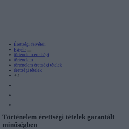
Érettségi-felvételi
Egyéb
történelem érettségi
történelem
történelem érettségi tételek
érettségi tételek
+1
Történelem érettségi tételek garantált
minőségben