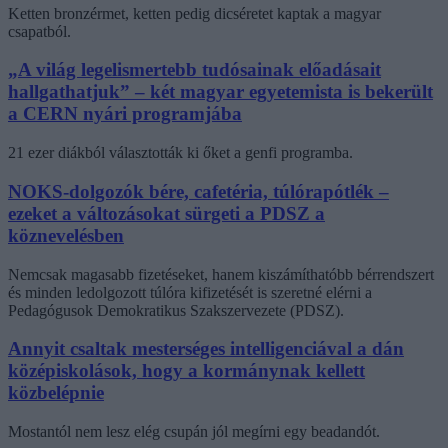
Ketten bronzérmet, ketten pedig dicséretet kaptak a magyar
csapatból.
„A világ legelismertebb tudósainak előadásait
hallgathatjuk” – két magyar egyetemista is bekerült
a CERN nyári programjába
21 ezer diákból választották ki őket a genfi programba.
NOKS-dolgozók bére, cafetéria, túlórapótlék –
ezeket a változásokat sürgeti a PDSZ a
köznevelésben
Nemcsak magasabb fizetéseket, hanem kiszámíthatóbb bérrendszert
és minden ledolgozott túlóra kifizetését is szeretné elérni a
Pedagógusok Demokratikus Szakszervezete (PDSZ).
Annyit csaltak mesterséges intelligenciával a dán
középiskolások, hogy a kormánynak kellett
közbelépnie
Mostantól nem lesz elég csupán jól megírni egy beadandót.