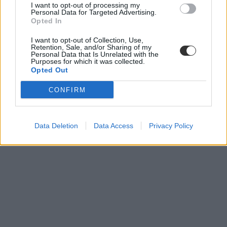
I want to opt-out of processing my
Personal Data for Targeted Advertising.
Opted In
történelem érettségi
történelem
I want to opt-out of Collection, Use,
történelem érettségi tételek
Retention, Sale, and/or Sharing of my
érettségi tételek
Personal Data that Is Unrelated with the
Purposes for which it was collected.
Opted Out
CONFIRM
Data Deletion
Data Access
Privacy Policy