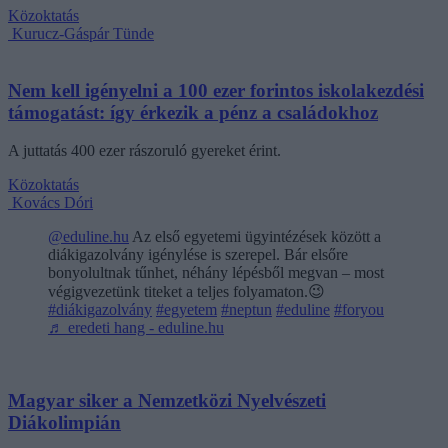
Közoktatás
Kurucz-Gáspár Tünde
Nem kell igényelni a 100 ezer forintos iskolakezdési
támogatást: így érkezik a pénz a családokhoz
A juttatás 400 ezer rászoruló gyereket érint.
Közoktatás
Kovács Dóri
@eduline.hu
Az első egyetemi ügyintézések között a
diákigazolvány igénylése is szerepel. Bár elsőre
bonyolultnak tűnhet, néhány lépésből megvan – most
végigvezetünk titeket a teljes folyamaton.😉
#diákigazolvány
#egyetem
#neptun
#eduline
#foryou
♬ eredeti hang - eduline.hu
Magyar siker a Nemzetközi Nyelvészeti
Diákolimpián