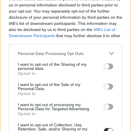
us or personal information disclosed to third parties prior to
Nőknek indít pilótaképzést a WizzAir
your opt-out. You may separately opt-out of the further
disclosure of your personal information by third parties on the
A Wizz Air kadétprogramot indított - kifejezetten nőknek.
IAB’s list of downstream participants. This information may
Felnőttképzés
also be disclosed by us to third parties on the
IAB’s List of
Eduline/MTI
Downstream Participants
that may further disclose it to other
third parties.
Personal Data Processing Opt Outs
I want to opt-out of the Sharing of my
personal data.
Opted In
I want to opt-out of the Sale of my
Personal Data.
Opted In
I want to opt-out of processing my
Personal Data for Targeted Advertising.
Opted In
I want to opt-out of Collection, Use,
Retention, Sale, and/or Sharing of my