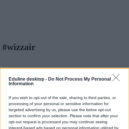
#wizzair
Három féléves angol nyelvű pilótaképzés indul a
Eduline desktop -
Do Not Process My Personal
Széchenyi István Egyetemen
Information
A keresztféléves felvételin már lehet is rá jelentkezni.
If you wish to opt-out of the sale, sharing to third parties, or
processing of your personal or sensitive information for
Felsőoktatás
Székács Linda
targeted advertising by us, please use the below opt-out
section to confirm your selection. Please note that after your
opt-out request is processed you may continue seeing
interest-based ads based on personal information utilized by