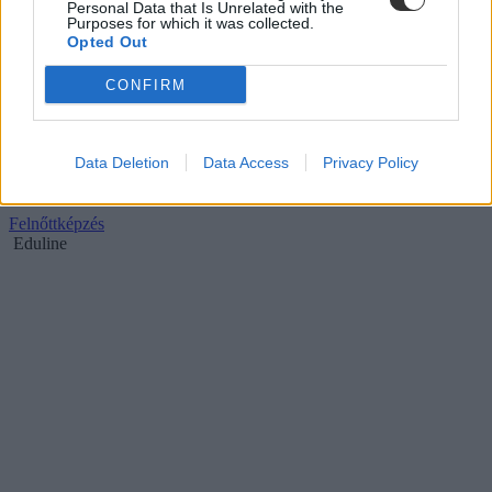
Personal Data that Is Unrelated with the
Purposes for which it was collected.
Opted Out
CONFIRM
Gondolkoztál már azon, hogy pilótának tanulj
tovább? Megmutatjuk, milyen lenne.
Data Deletion
Data Access
Privacy Policy
Téged is lenyűgöz a repülés, belepillantanál a pilóták és a légi
dolgozók mindennapi életébe? Akkor ezt neked találták ki.
Felnőttképzés
Eduline