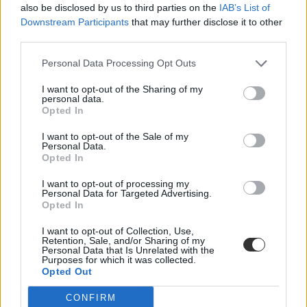
also be disclosed by us to third parties on the
IAB’s List of
Downstream Participants
that may further disclose it to other
third parties.
Personal Data Processing Opt Outs
I want to opt-out of the Sharing of my
personal data.
Opted In
I want to opt-out of the Sale of my
Personal Data.
Opted In
Hagyj egy könyvet nyilvános helyen a gyerekeknek
I want to opt-out of processing my
Personal Data for Targeted Advertising.
Opted In
Február 14-én nem csak a szerelmesek napja lesz, bárkinek örömet
szerezhettek egy könyvvel. Mutatjuk, hogyan.
I want to opt-out of Collection, Use,
Retention, Sale, and/or Sharing of my
Campus life
Personal Data that Is Unrelated with the
Eduline
Purposes for which it was collected.
Opted Out
CONFIRM