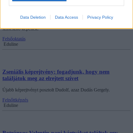
Egy indiai fősulin hódolnak a legbetegebb Valentin-
napi szokásnak
Data Deletion
Data Access
Privacy Policy
A férfi diákok a Szűz Fa alatt hódolnak egy ismert bollywoodi
színésznő képének.
Felsőoktatás
Eduline
Zseniális képrejtvény: fogadjunk, hogy nem
találjátok meg az elrejtett szívet
Újabb képrejtvényt posztolt Dudolf, azaz Dudás Gergely.
Felnőttképzés
Eduline
Botrányos Valentin-napi kártyákat találtak egy