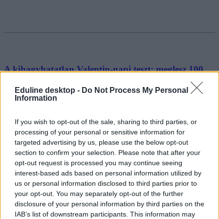
A kihagyhatatlan Valentin-napi teszt: meglesz 100
filmcím pár perc alatt?
Eduline desktop -
Do Not Process My Personal
Information
Február 14-én szinte kötelező témába vágó tesztet hozni, mi egy
angolnyelvű filmes kvízzel készültünk a Valentin-napra. Százból
mennyi lesz meg?
If you wish to opt-out of the sale, sharing to third parties, or
processing of your personal or sensitive information for
Campus life
Eduline
targeted advertising by us, please use the below opt-out
section to confirm your selection. Please note that after your
opt-out request is processed you may continue seeing
interest-based ads based on personal information utilized by
us or personal information disclosed to third parties prior to
your opt-out. You may separately opt-out of the further
disclosure of your personal information by third parties on the
IAB’s list of downstream participants. This information may