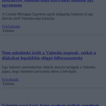
egyetemen
A Central Michigan Egyetem egyik hallgatója bukkant rá egy
durván sértő Valentin-napi kártyára.
Felsőoktatás
Eduline
Nem mindenki örült a Valentin-napnak, ezeket a
diákokat legalábbis eléggé felbosszantotta
Egy indonéz tartományban diákok annyira berágtak a Valentin-
napra, hogy tüntetést szerveztek ellene a hétvégén.
Közoktatás
Eduline
Valentin-napi kvíz: hány nyelven tudtok szerelmet