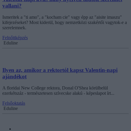
vallani?
Ismeritek a "ti amo", a "kocham cie" vagy épp az "aisite imaszu"
kifejezéseket? Most kiderül, hogy nemzetközi szakértői vagytok-e a
szerelemnek.
Felnőttképzés
Eduline
Ilyen az, amikor a rektortól kapsz Valentin-napi
ajándékot
A floridai New College rektora, Donal O'Shea körülbelül
ezerkétszáz - természetesen szívecske alakú - képeslapot írt...
Felsőoktatás
Eduline