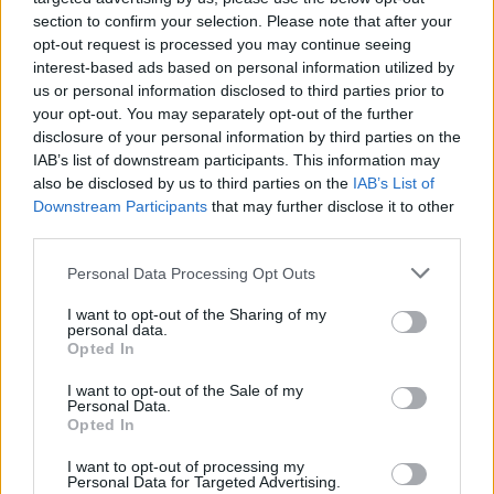
Campus life
section to confirm your selection. Please note that after your
Palotás Zsuzsanna
opt-out request is processed you may continue seeing
interest-based ads based on personal information utilized by
us or personal information disclosed to third parties prior to
your opt-out. You may separately opt-out of the further
Világbajnok motorversenyző is segít az új KRESZ
disclosure of your personal information by third parties on the
összeállításában
IAB’s list of downstream participants. This information may
also be disclosed by us to third parties on the
IAB’s List of
Az elektromos rollerek mellett a motorkerékpárok használatának
Downstream Participants
that may further disclose it to other
szabályozását is meg szeretnék változtatni.
third parties.
Campus life
Personal Data Processing Opt Outs
Gál Luca
I want to opt-out of the Sharing of my
personal data.
Opted In
I want to opt-out of the Sale of my
Personal Data.
Opted In
I want to opt-out of processing my
Personal Data for Targeted Advertising.