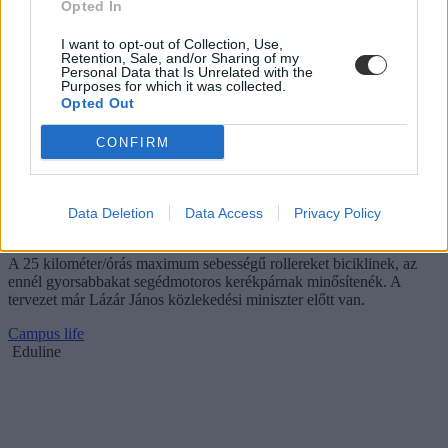
Opted In
I want to opt-out of Collection, Use,
Retention, Sale, and/or Sharing of my
Personal Data that Is Unrelated with the
Purposes for which it was collected.
Opted Out
CONFIRM
Data Deletion
Data Access
Privacy Policy
Átírhatják a KRESZ-t az elektromos rollerek miatt
A 25 kilométer/órás maximum sebességű rollereket biciklinek, az
ennél gyorsabbakat segédmotoros kerékpárnak minősítenék. A
tervezet már Lázár János közlekedési miniszter előtt van.
Campus life
Eduline