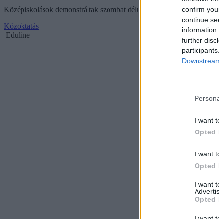
confirm you
Középiskolások demonstráltak szombat délután a Kálvin és a Deák tér
continue se
Közoktatás
information 
Eduline
further disc
participants
Downstream 
Persona
I want t
Opted 
I want t
Opted 
I want 
Advertis
Opted 
I want t