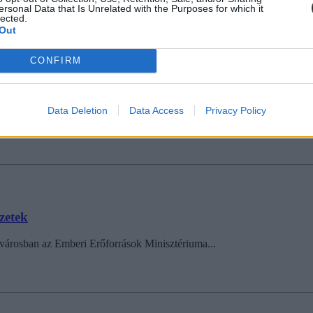
ersonal Data that Is Unrelated with the Purposes for which it
lected.
Out
CONFIRM
Data Deletion
Data Access
Privacy Policy
kszervezete (PDSZ).
zetek
ővárosban az Emberi Erőforrások Minisztériuma...