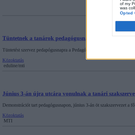
of my P
was col
Opted 
Tüntetnek a tanárok pedagógusnapon
Tüntetést szervez pedapógusnapra a Pedagógusok Demokratikus Sza
Közoktatás
eduline/mti
Június 3-án újra utcára vonulnak a tanári szakszerve
Demonstrációt tart pedagógusnapon, június 3-án öt szakszervezet a f
Közoktatás
MTI