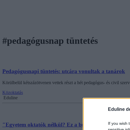
#pedagógusnap tüntetés
Pedagógusnapi tüntetés: utcára vonultak a tanárok
Körülbelül kétszázötvenen vettek részt a hét pedagógus- és civil szerve
Közoktatás
Eduline
Eduline d
If you wish 
"Egyetem oktatók nélkül? Ez a büfészak?" - diákok a
sensitive in