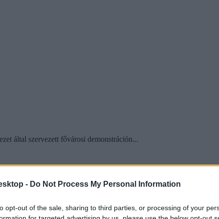
zet által szervezett fővárosi demonstráción...
esktop -
Do Not Process My Personal Information
to opt-out of the sale, sharing to third parties, or processing of your per
kcióztak a Kálvin téren
formation for targeted advertising by us, please use the below opt-out s