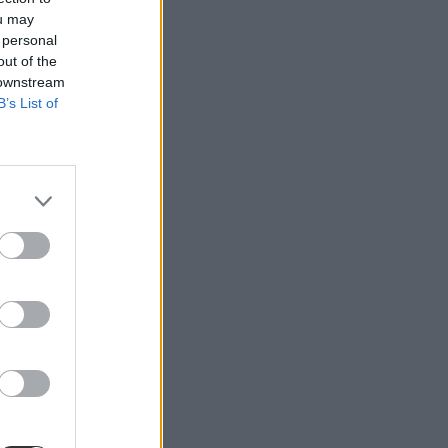
ou may
 personal
out of the
 downstream
B’s List of