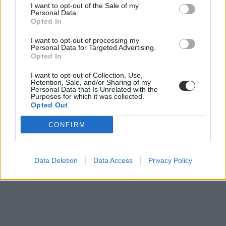
I want to opt-out of the Sale of my
Personal Data.
Opted In
I want to opt-out of processing my
Personal Data for Targeted Advertising.
Opted In
Nincs pénz a tanári költségek finanszírozására,
I want to opt-out of Collection, Use,
Retention, Sale, and/or Sharing of my
elmarad a tizenegyedikesek kirándulása egy budai
Personal Data that Is Unrelated with the
iskolában
Purposes for which it was collected.
Opted Out
A Dél-budai Tankerületi Központ vezetője szerint az intézmények
CONFIRM
magasabb fenntartási költségei miatt ebben a tanévben nincs
fedezetük az osztálykirándulások tanári költségeinek
finanszírozására.
Data Deletion
Data Access
Privacy Policy
Közoktatás
Eduline