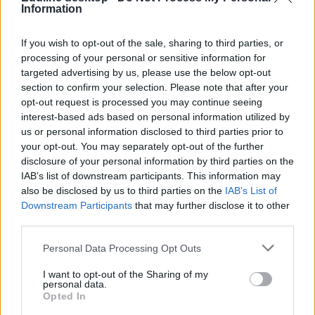
Information
Osztálykirándulások maradhatnak el, olyan drága
If you wish to opt-out of the sale, sharing to third parties, or
lett a buszozás
processing of your personal or sensitive information for
targeted advertising by us, please use the below opt-out
Az útdíjak összegének emelése miatt idén akár 40 százalékkal többe
kerülhetnek a buszos osztálykirándulások költségei.
section to confirm your selection. Please note that after your
opt-out request is processed you may continue seeing
Közoktatás
interest-based ads based on personal information utilized by
Székács Linda
us or personal information disclosed to third parties prior to
your opt-out. You may separately opt-out of the further
disclosure of your personal information by third parties on the
IAB’s list of downstream participants. This information may
also be disclosed by us to third parties on the
IAB’s List of
Downstream Participants
that may further disclose it to other
third parties.
Personal Data Processing Opt Outs
I want to opt-out of the Sharing of my
personal data.
Opted In