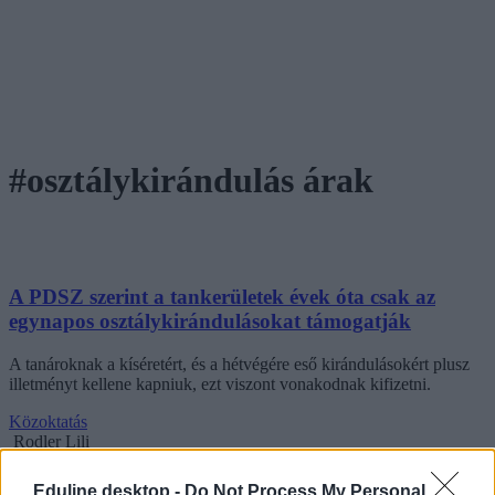
#osztálykirándulás árak
A PDSZ szerint a tankerületek évek óta csak az
egynapos osztálykirándulásokat támogatják
A tanároknak a kíséretért, és a hétvégére eső kirándulásokért plusz
illetményt kellene kapniuk, ezt viszont vonakodnak kifizetni.
Közoktatás
Rodler Lili
Eduline desktop -
Do Not Process My Personal