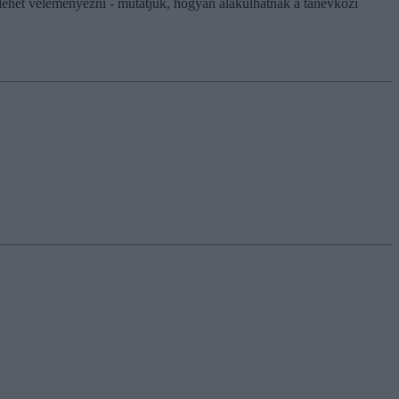
 lehet véleményezni - mutatjuk, hogyan alakulhatnak a tanévközi