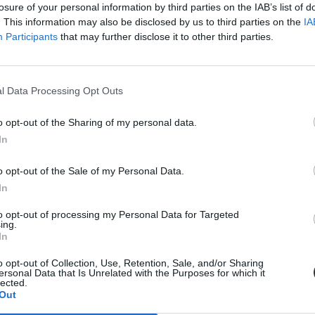
losure of your personal information by third parties on the IAB’s list of
. This information may also be disclosed by us to third parties on the
IA
Participants
that may further disclose it to other third parties.
en?
l Data Processing Opt Outs
t.
o opt-out of the Sharing of my personal data.
In
o opt-out of the Sale of my Personal Data.
In
to opt-out of processing my Personal Data for Targeted
zésben?
ing.
In
o opt-out of Collection, Use, Retention, Sale, and/or Sharing
ersonal Data that Is Unrelated with the Purposes for which it
lected.
Out