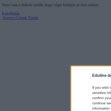
Nem csak a diákok várták, hogy végre kitörjön az őszi szünet.
Közoktatás
Kurucz-Gáspár Tünde
Eduline d
If you wish 
sensitive in
confirm you
continue se
information 