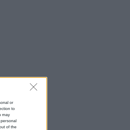
sonal or
ection to
ou may
 personal
out of the