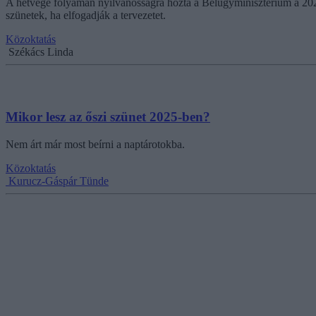
A hétvége folyamán nyilvánosságra hozta a Belügyminisztérium a 2025
szünetek, ha elfogadják a tervezetet.
Közoktatás
Székács Linda
Mikor lesz az őszi szünet 2025-ben?
Nem árt már most beírni a naptárotokba.
Közoktatás
Kurucz-Gáspár Tünde