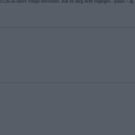
/26-os tanév rendje tervezetét. Bár ez még nem végleges - július 7-ig