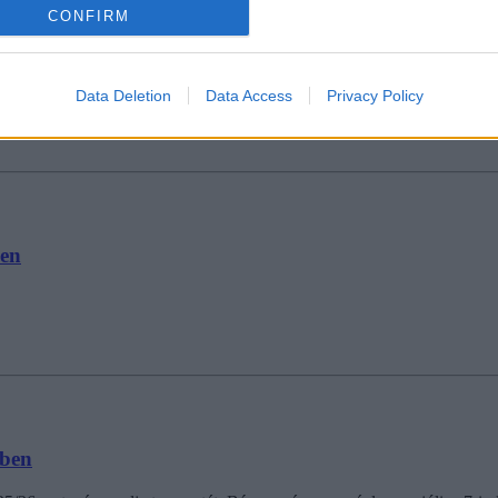
CONFIRM
lmi időszak az egyetemeken
Data Deletion
Data Access
Privacy Policy
ben
vben