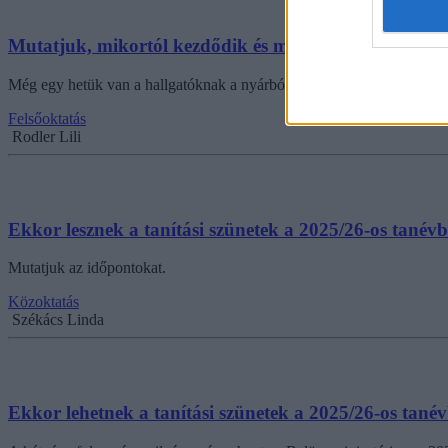
Mutatjuk, mikortól kezdődik és meddig tart a szorga
Még egy hetük van a hallgatóknak a nyárból.
Felsőoktatás
Rodler Lili
Ekkor lesznek a tanítási szünetek a 2025/26-os tanév
Mutatjuk az időpontokat.
Közoktatás
Székács Linda
Ekkor lehetnek a tanítási szünetek a 2025/26-os tané