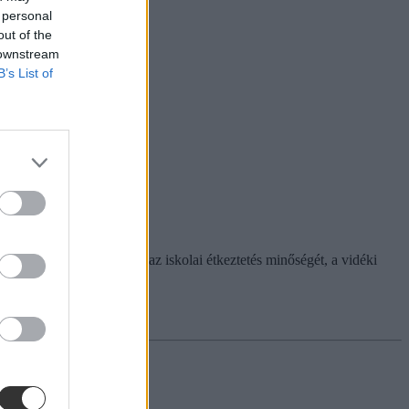
 personal
out of the
 downstream
B’s List of
A fiatalok többek között az iskolai étkeztetés minőségét, a vidéki