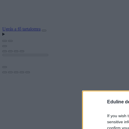
Ugrás a fő tartalomra
Eduline d
If you wish 
sensitive in
confirm you