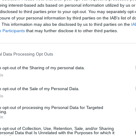
eing interest-based ads based on personal information utilized by us or
disclosed to third parties prior to your opt-out. You may separately opt-
losure of your personal information by third parties on the IAB’s list of
. This information may also be disclosed by us to third parties on the
IA
Participants
that may further disclose it to other third parties.
l Data Processing Opt Outs
o opt-out of the Sharing of my personal data.
k kérdezhették a kormányt
In
sen, ahol minisztereknek és államtitkároknak tehették fel kérdéseiket. 
o opt-out of the Sale of my Personal Data.
ethasználat biztonságát firtatták.
In
to opt-out of processing my Personal Data for Targeted
ing.
In
o opt-out of Collection, Use, Retention, Sale, and/or Sharing
ersonal Data that Is Unrelated with the Purposes for which it