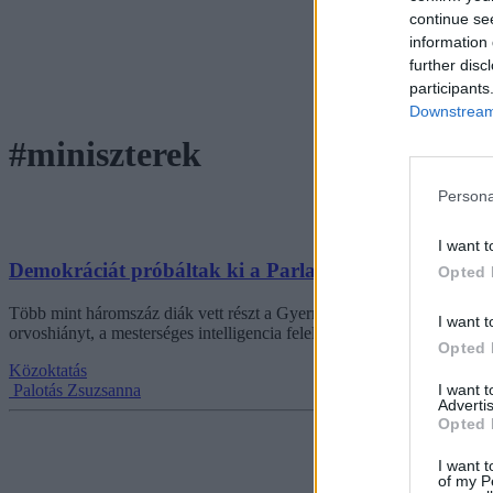
continue se
information 
further disc
participants
Downstream 
#miniszterek
Persona
I want t
Demokráciát próbáltak ki a Parlamentben – gyereke
Opted 
Több mint háromszáz diák vett részt a Gyermek- és Ifjúsági Országgyűlé
I want t
orvoshiányt, a mesterséges intelligencia felelős használatát és az intern
Opted 
Közoktatás
I want 
Palotás Zsuzsanna
Advertis
Opted 
I want t
of my P