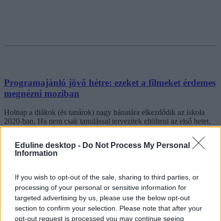
Programajánló jövő hétre: ezeket a filmeket érdemes
megnézni moziban
Holnap a diákok (és tanárok) nagy bánatára elkezdődik az iskola
2020-ban. Ha nem csak tanulással tervezitek eltölteni az első hetet,
akkor ezt a listát mindenképp érdemes megnéznetek. Ezek voltak az
elmúlt napok legnépszerűbb filmjei a mozikban.
Eduline desktop -
Do Not Process My Personal
Information
Campus life
Eduline
If you wish to opt-out of the sale, sharing to third parties, or
processing of your personal or sensitive information for
targeted advertising by us, please use the below opt-out
section to confirm your selection. Please note that after your
opt-out request is processed you may continue seeing