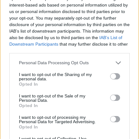
interest-based ads based on personal information utilized by
us or personal information disclosed to third parties prior to
your opt-out. You may separately opt-out of the further
disclosure of your personal information by third parties on the
IAB’s list of downstream participants. This information may
also be disclosed by us to third parties on the
IAB’s List of
Downstream Participants
that may further disclose it to other
third parties.
Personal Data Processing Opt Outs
I want to opt-out of the Sharing of my
personal data.
Opted In
Ezek a legnépszerűbb filmek a mozikban -
I want to opt-out of the Sale of my
Personal Data.
programajánló a hétre
Opted In
Harmadik hete őrzi vezetőhelyét a kasszasikerlistán a Jégvarázs 2.
I want to opt-out of processing my
című animációs családi film. Itt vannak a legnépszerűbb filmek,
Personal Data for Targeted Advertising.
amikért érdemes a héten moziba menni.
Opted In
Campus life
I want to opt-out of Collection, Use,