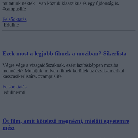
mutatunk nektek - van köztük klasszikus és egy újdonság is.
#campuslife
Felsőoktatás
Eduline
Ezek most a legjobb filmek a moziban? Sikerlista
Végre vége a vizsgaidőszaknak, ezért lazításképpen moziba
mennétek? Mutatjuk, milyen filmek kerültek az észak-amerikai
kasszasikerlistára. #campuslife
Felsőoktatás
eduline/mti
Öt film, amit kötelező megnézni, mielőtt egyetemre
mész