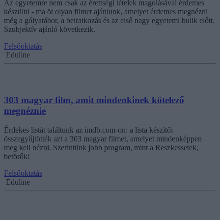
Az egyetemre nem csak az érettségi tételek magolásával érdemes
készülni - ma öt olyan filmet ajánlunk, amelyet érdemes megnézni
még a gólyatábor, a beiratkozás és az első nagy egyetemi bulik előtt.
Szubjektív ajánló következik.
Felsőoktatás
Eduline
303 magyar film, amit mindenkinek kötelező
megnéznie
Érdekes listát találtunk az imdb.com-on: a lista készítői
összegyűjtötték azt a 303 magyar filmet, amelyet mindenképpen
meg kell nézni. Szerintünk jobb program, mint a Reszkessetek,
betörők!
Felsőoktatás
Eduline