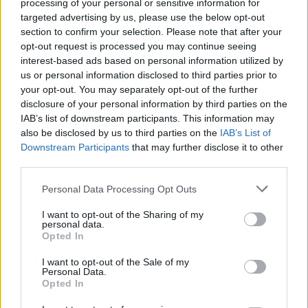
processing of your personal or sensitive information for
targeted advertising by us, please use the below opt-out
section to confirm your selection. Please note that after your
opt-out request is processed you may continue seeing
Rossz hír az idén érettségizőknek: csak az új
interest-based ads based on personal information utilized by
történelematlaszokat lehet használni a vizsgákon
us or personal information disclosed to third parties prior to
your opt-out. You may separately opt-out of the further
Hiába indítottak petíciót a "régi" atlaszok használatáért 11.
disclosure of your personal information by third parties on the
évfolyamos középiskolások, hiába tiltakozott a szigorú szabályozás
IAB’s list of downstream participants. This information may
ellen az egyik tanári szervezet, a 2018-as őszi és a 2019-es tavaszi
also be disclosed by us to third parties on the
IAB’s List of
érettségin kizárólag az állami fejlesztésű, kronológiát nem tartalmazó
történelematlaszt lehet majd használni.
Downstream Participants
that may further disclose it to other
third parties.
Érettségi-felvételi
Szabó Fruzsina
Personal Data Processing Opt Outs
I want to opt-out of the Sharing of my
personal data.
Opted In
I want to opt-out of the Sale of my
Personal Data.
Opted In