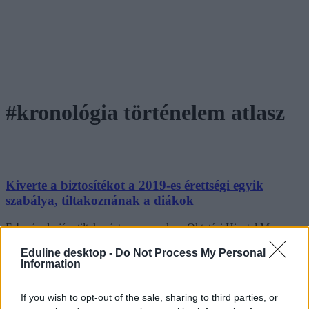
#kronológia történelem atlasz
Kiverte a biztosítékot a 2019-es érettségi egyik
szabálya, tiltakoznának a diákok
Február elsejére tiltakozást szerveznek az Oktatási Hivatal Maros
utcai épülete elé azok a diákok, akik szerint igazságtalan, hogy a
2019-es történelemérettségin már nem lehet használni a régebbi,
Eduline desktop -
Do Not Process My Personal
Information
kronológiát tartalmazó kiadványokat.
Érettségi-felvételi
If you wish to opt-out of the sale, sharing to third parties, or
Eduline