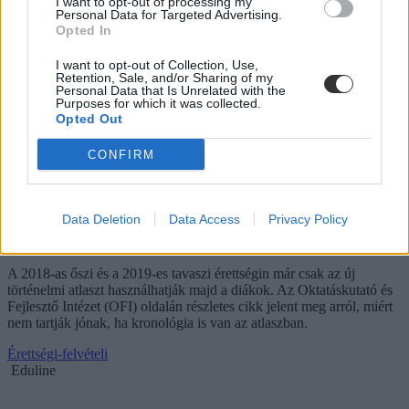
I want to opt-out of processing my
Personal Data for Targeted Advertising.
Opted In
I want to opt-out of Collection, Use,
Retention, Sale, and/or Sharing of my
Personal Data that Is Unrelated with the
Purposes for which it was collected.
Opted Out
CONFIRM
Itt az OFI magyarázata: ezért nincs kronológia az új
Data Deletion
Data Access
Privacy Policy
történelmi atlaszban
A 2018-as őszi és a 2019-es tavaszi érettségin már csak az új
történelmi atlaszt használhatják majd a diákok. Az Oktatáskutató és
Fejlesztő Intézet (OFI) oldalán részletes cikk jelent meg arról, miért
nem tartják jónak, ha kronológia is van az atlaszban.
Érettségi-felvételi
Eduline