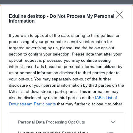
Eduline desktop -
Do Not Process My Personal
Information
If you wish to opt-out of the sale, sharing to third parties, or
processing of your personal or sensitive information for
#középiskolai felvételi szóbeli
targeted advertising by us, please use the below opt-out
section to confirm your selection. Please note that after your
2022
opt-out request is processed you may continue seeing
interest-based ads based on personal information utilized by
us or personal information disclosed to third parties prior to
your opt-out. You may separately opt-out of the further
disclosure of your personal information by third parties on the
Középiskolai felvételi: itt vannak az újabb szóbeli
IAB’s list of downstream participants. This information may
ponthatárok
also be disclosed by us to third parties on the
IAB’s List of
Downstream Participants
that may further disclose it to other
Egyre több gimnázium és technikum hozza nyilvánosságra a szóbeli
third parties.
felvételi behívási ponthatárát. Ez fontos lehet, több középiskola
ugyanis nem minden jelentkezőt hív be elbeszélgetésre.
Personal Data Processing Opt Outs
Közoktatás