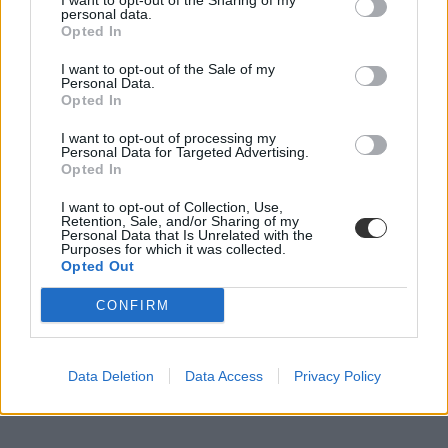
I want to opt-out of the Sharing of my
Szabó Fruzsina
personal data.
Opted In
I want to opt-out of the Sale of my
Personal Data.
Hány ponttól hívják be a felvételizőket az Apáczai, a
Opted In
Baár-Madas vagy a Jedlik szóbelijére?
I want to opt-out of processing my
Personal Data for Targeted Advertising.
Az elmúlt két-három napban több gimnázium is közzétette a szóbeli
Opted In
felvételi behívási ponthatárait - ezeket mutatjuk nektek.
I want to opt-out of Collection, Use,
Közoktatás
Retention, Sale, and/or Sharing of my
Szabó Fruzsina
Personal Data that Is Unrelated with the
Purposes for which it was collected.
Opted Out
CONFIRM
Data Deletion
Data Access
Privacy Policy