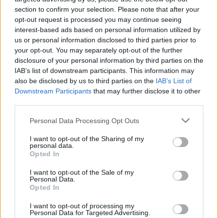
section to confirm your selection. Please note that after your
opt-out request is processed you may continue seeing
interest-based ads based on personal information utilized by
Átlátszó: 30 millió forintot keresett a miskolci rektor
us or personal information disclosed to third parties prior to
főtanácsadójának cége
your opt-out. You may separately opt-out of the further
disclosure of your personal information by third parties on the
2006 júliusa óta saját cégén keresztül több mint 30 millió forintot
IAB’s list of downstream participants. This information may
számlázott ki a nehéz anyagi helyzetben lévő...
also be disclosed by us to third parties on the
IAB’s List of
Downstream Participants
that may further disclose it to other
Felsőoktatás
third parties.
Eduline
Personal Data Processing Opt Outs
I want to opt-out of the Sharing of my
personal data.
Opted In
I want to opt-out of the Sale of my
Personal Data.
Opted In
I want to opt-out of processing my
Personal Data for Targeted Advertising.