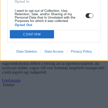
Opted In
I want to opt-out of Collection, Use,
Retention, Sale, and/or Sharing of my
Personal Data that Is Unrelated with the
Purposes for which it was collected.
Opted Out
CONFIRM
Újabb botrány: börtönbüntetést kaphat a dékán,
mert csúszópénzt fogadott el
Data Deletion
Data Access
Privacy Policy
Nyolctól tizenkét évig terjedő szabadságvesztésre és teljes
vagyonelkobzásra ítélheti a bíróság azt az egyetemi tanárnőt, aki
nyolcszáz dollárt, vagyis 160 ezer forintnak megfelelő összeget kért
a jobb jegyért egy hallgatótól.
Felsőoktatás
Eduline