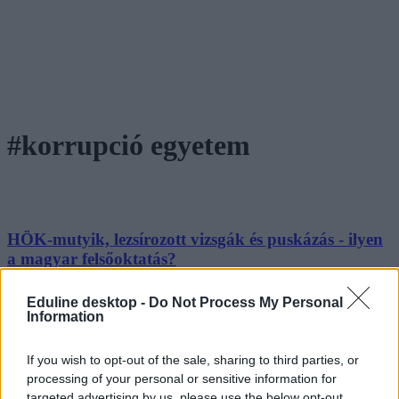
#korrupció egyetem
HÖK-mutyik, lezsírozott vizsgák és puskázás - ilyen
a magyar felsőoktatás?
A korrupció ott van a magyar felsőoktatásban is, az
Eduline desktop -
Do Not Process My Personal
intézményekben, a hallgatói önkormányzatban, az ösztöndíjak és a
Information
kollégiumi helyek odaítélésében – derül ki a Transparency
International (TI) magyarországi tagozatának legújabb kutatásából.
If you wish to opt-out of the sale, sharing to third parties, or
Felsőoktatás
processing of your personal or sensitive information for
Eduline
targeted advertising by us, please use the below opt-out