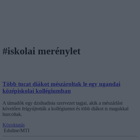
#iskolai merénylet
Több tucat diákot mészároltak le egy ugandai
középiskolai kollégiumban
A támadók egy dzsihadista szervezet tagjai, akik a mészárlást
követően felgyújtották a kollégiumot és több diákot is magukkal
hurcoltak.
Közoktatás
Eduline/MTI