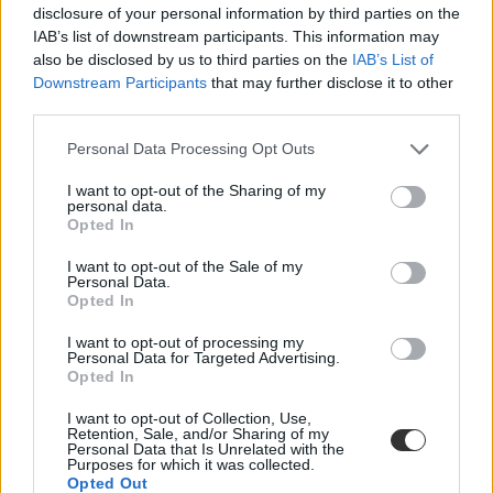
disclosure of your personal information by third parties on the
IAB’s list of downstream participants. This information may
also be disclosed by us to third parties on the
IAB’s List of
Downstream Participants
that may further disclose it to other
third parties.
Personal Data Processing Opt Outs
Kamerunban elengedték az elrabolt iskolásokat, de
I want to opt-out of the Sharing of my
personal data.
két pedagógust még nem
Opted In
Mind a 78 elrabolt iskolást szabadon engedték szerdán Kamerun
I want to opt-out of the Sale of my
délnyugati részén, a tanintézet igazgatóját és egy tanárát azonban
Personal Data.
még fogságban tartják - közölte egy, az emberrablók és a hatóságok
Opted In
között közvetítő pap.
I want to opt-out of processing my
Közoktatás
Personal Data for Targeted Advertising.
MTI
Opted In
I want to opt-out of Collection, Use,
Retention, Sale, and/or Sharing of my
Personal Data that Is Unrelated with the
Purposes for which it was collected.
Opted Out