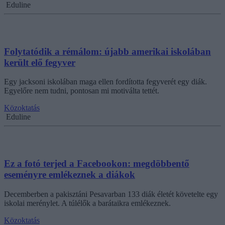
Eduline
Folytatódik a rémálom: újabb amerikai iskolában
került elő fegyver
Egy jacksoni iskolában maga ellen fordította fegyverét egy diák.
Egyelőre nem tudni, pontosan mi motiválta tettét.
Közoktatás
Eduline
Ez a fotó terjed a Facebookon: megdöbbentő
eseményre emlékeznek a diákok
Decemberben a pakisztáni Pesavarban 133 diák életét követelte egy
iskolai merénylet. A túlélők a barátaikra emlékeznek.
Közoktatás