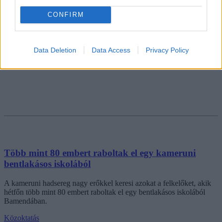
CONFIRM
Data Deletion
Data Access
Privacy Policy
Több mint 80 embert raboltak el egy kameruni
bentlakásos iskolából
A kameruni hadsereg nagy erőkkel keresi azokat a felkelőket, akik
hétfőn több mint 80 embert raboltak el egy bentlakásos iskolából
Bamendában.
Közoktatás