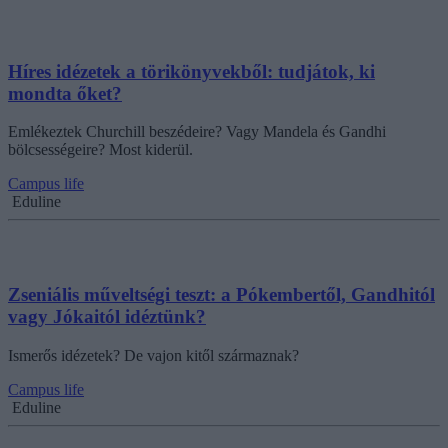
Híres idézetek a törikönyvekből: tudjátok, ki
mondta őket?
Emlékeztek Churchill beszédeire? Vagy Mandela és Gandhi
bölcsességeire? Most kiderül.
Campus life
Eduline
Zseniális műveltségi teszt: a Pókembertől, Gandhitól
vagy Jókaitól idéztünk?
Ismerős idézetek? De vajon kitől származnak?
Campus life
Eduline