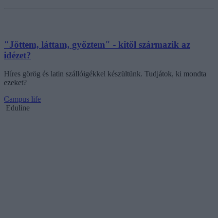
"Jöttem, láttam, győztem" - kitől származik az
idézet?
Híres görög és latin szállóigékkel készültünk. Tudjátok, ki mondta
ezeket?
Campus life
Eduline