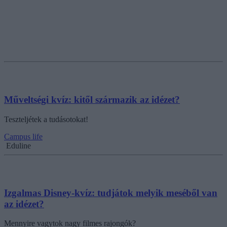
Műveltségi kvíz: kitől származik az idézet?
Teszteljétek a tudásotokat!
Campus life
Eduline
Izgalmas Disney-kvíz: tudjátok melyik meséből van
az idézet?
Mennyire vagytok nagy filmes rajongók?