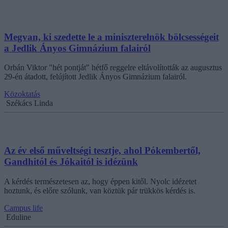
Megvan, ki szedette le a miniszterelnök bölcsességeit
a Jedlik Ányos Gimnázium falairól
Orbán Viktor "hét pontját" hétfő reggelre eltávolították az augusztus
29-én átadott, felújított Jedlik Ányos Gimnázium falairól.
Közoktatás
Székács Linda
Az év első műveltségi tesztje, ahol Pókembertől,
Gandhitól és Jókaitól is idézünk
A kérdés természetesen az, hogy éppen kitől. Nyolc idézetet
hoztunk, és előre szólunk, van köztük pár trükkös kérdés is.
Campus life
Eduline