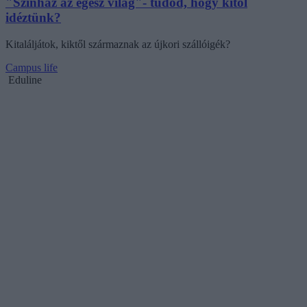
"Színház az egész világ"- tudod, hogy kitől
idéztünk?
Kitaláljátok, kiktől származnak az újkori szállóigék?
Campus life
Eduline