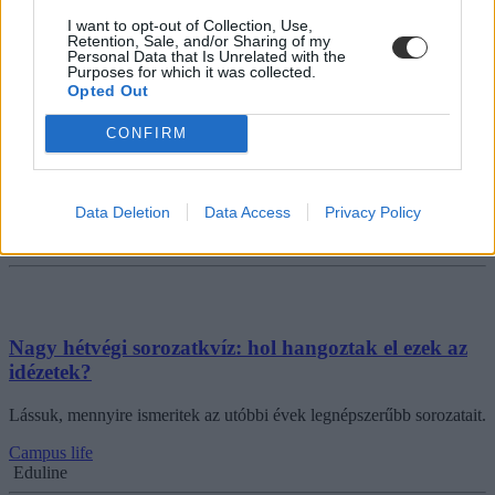
I want to opt-out of Collection, Use,
Retention, Sale, and/or Sharing of my
Personal Data that Is Unrelated with the
Purposes for which it was collected.
Opted Out
Történelmi teszt: kihez kötődnek ezek a híres
idézetek?
CONFIRM
Történelmi személyek híres megszólalásai közül válogattunk.
Tudjátok, ki mondta, hogy „Ami nem öl meg, az megerősít”?
Data Deletion
Data Access
Privacy Policy
Campus life
Tornyos Kata
Nagy hétvégi sorozatkvíz: hol hangoztak el ezek az
idézetek?
Lássuk, mennyire ismeritek az utóbbi évek legnépszerűbb sorozatait.
Campus life
Eduline