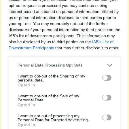
opt-out request is processed you may continue seeing
interest-based ads based on personal information utilized by
us or personal information disclosed to third parties prior to
your opt-out. You may separately opt-out of the further
Műveltségi teszt: kitaláljátok melyik híres embertől
disclosure of your personal information by third parties on the
idéztünk?
IAB’s list of downstream participants. This information may
also be disclosed by us to third parties on the
IAB’s List of
Mennyire ismeritek a híres idézeteket és azokat, akiktől idézünk?
Downstream Participants
that may further disclose it to other
Teszteljétek a tudásotokat ezzel a kvízzel.
third parties.
Campus life
Gál Luca
Personal Data Processing Opt Outs
I want to opt-out of the Sharing of my
personal data.
Opted In
"Ó Kapitány! Kapitányom!" Kitaláljátok, melyik
I want to opt-out of the Sale of my
filmekből idéztünk?
Personal Data.
Opted In
Most kiderül, hogy ki az igazi filmes rajongó. Mindegyik idézetet
felismeritek?
I want to opt-out of processing my
Personal Data for Targeted Advertising.
Campus life
Opted In
Gál Luca