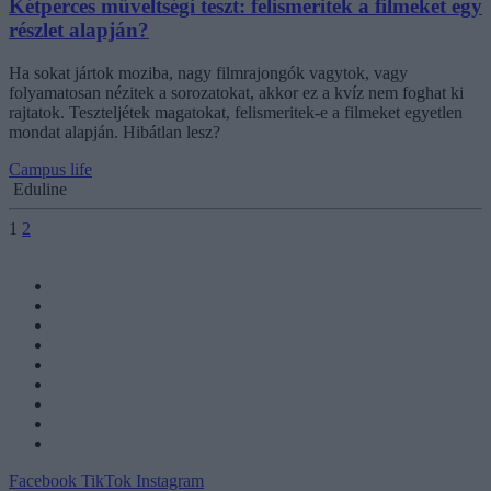
Kétperces műveltségi teszt: felismeritek a filmeket egy
részlet alapján?
Ha sokat jártok moziba, nagy filmrajongók vagytok, vagy
folyamatosan nézitek a sorozatokat, akkor ez a kvíz nem foghat ki
rajtatok. Teszteljétek magatokat, felismeritek-e a filmeket egyetlen
mondat alapján. Hibátlan lesz?
Campus life
Eduline
1
2
Facebook
TikTok
Instagram