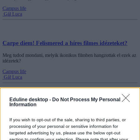
Campus life
Gál Luca
Carpe diem! Felismered a híres filmes idézeteket?
Meg tudod mondani, melyik ikonikus filmben hangzottak el ezek az
idézetek?
Campus life
Gál Luca
Eduline desktop -
Do Not Process My Personal
Information
Irodalmi kvíz estére: melyik regényből idéztünk?
Felismeritek egy-egy idézet alapján ezeket a népszerű magyar
If you wish to opt-out of the sale, sharing to third parties, or
műveket?
processing of your personal or sensitive information for
targeted advertising by us, please use the below opt-out
Campus life
section to confirm your selection. Please note that after your
Gál Luca