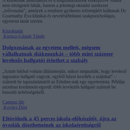
A kisiskolák tanárhiánya és a kisgimnáziumok elitképzővé válása
nem elszigetelt hibák, hanem a jelenlegi oktatási szerkezet
„erővonalai”, amelyek a rendszer gyökeres reformjáért kiáltanak Dr.
Gyarmathy Éva klinikai és neveléslélektani szakpszichológus,
egyetemi tanár szerint.
Közoktatás
Kurucz-Gáspár Tünde
Dolgoznának az egyetem mellett, mégsem
vállalhatnak diákmunkát – több mint százezer
levelezős hallgatót érinthet a szabály
„Szinte bárhol voltam állásinterjún, mikor megtudták, hogy levelező
tagozatos hallgató vagyok, egyből húzni kezdték a szájukat” –
számolt be tapasztalatairól az Eduline-nak egy egyetemista. Példája
azonban korántsem egyedi: több levelezős hallgató számolt be
hasonló nehézségekről.
Campus life
Kovács Dóri
Eltörölnék a 45 perces iskola-előkészítőt, újra az
óvodák dönthetnének az iskolaérettségről