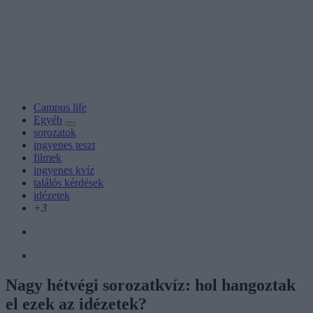
Campus life
Egyéb
sorozatok
ingyenes teszt
filmek
ingyenes kvíz
találós kérdések
idézetek
+3
Nagy hétvégi sorozatkvíz: hol hangoztak
el ezek az idézetek?