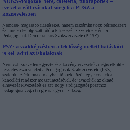
NOKS-dolgozók bére, cafetéria, túlórapótlék –
ezeket a változásokat sürgeti a PDSZ a
köznevelésben
Nemcsak magasabb fizetéseket, hanem kiszámíthatóbb bérrendszert
és minden ledolgozott túlóra kifizetését is szeretné elérni a
Pedagógusok Demokratikus Szakszervezete (PDSZ).
PSZ: a szakképzésben a felelősség mellett hatáskört
is kell adni az iskoláknak
Nem volt közvetlen egyeztetés a törvénytervezetről, mégis elküldte
részletes észrevételeit a Pedagógusok Szakszervezete (PSZ) a
szakminisztériumnak, melyben többek között egyetértettek a
kancellári rendszer megszüntetésével, de javasolják az oktató
elnevezés kivezetését és azt, hogy a főigazgatói poszthoz
pedagógusi végzettségre is legyen szükség.