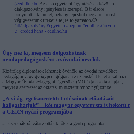
@eduline.hu
Az első egyetemi ügyintézések között a
diákigazolvány igénylése is szerepel. Bár elsőre
bonyolultnak tűnhet, néhány lépésből megvan – most
végigvezetünk titeket a teljes folyamaton.😉
#diákigazolvány
#egyetem
#neptun
#eduline
#foryou
♬ eredeti hang - eduline.hu
Úgy néz ki, mégsem dolgozhatnak
óvodapedagógusként az óvodai nevelők
Kizárólag diplomások lehetnek óvónők, az óvodai nevelőket
pedagógiai vagy gyógypedagógiai asszisztensként lehet alkalmazni
a Magyar Óvodapedagógiai Egyesület (MOE) javaslata alapján,
melyet a szervezet az oktatási minisztériumhoz nyújtott be.
„A világ legelismertebb tudósainak előadásait
hallgathatjuk” – két magyar egyetemista is bekerült
a CERN nyári programjába
21 ezer diákból választották ki őket a genfi programba.