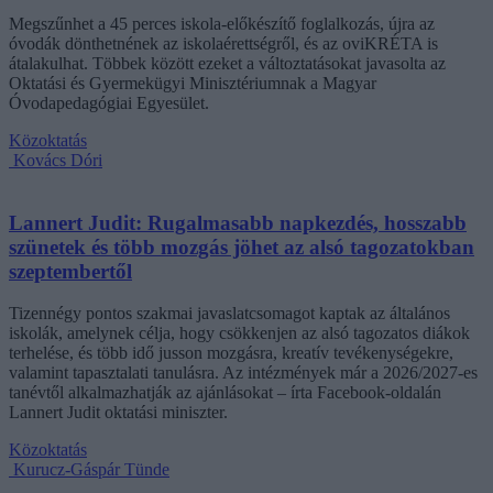
Megszűnhet a 45 perces iskola-előkészítő foglalkozás, újra az
óvodák dönthetnének az iskolaérettségről, és az oviKRÉTA is
átalakulhat. Többek között ezeket a változtatásokat javasolta az
Oktatási és Gyermekügyi Minisztériumnak a Magyar
Óvodapedagógiai Egyesület.
Közoktatás
Kovács Dóri
Lannert Judit: Rugalmasabb napkezdés, hosszabb
szünetek és több mozgás jöhet az alsó tagozatokban
szeptembertől
Tizennégy pontos szakmai javaslatcsomagot kaptak az általános
iskolák, amelynek célja, hogy csökkenjen az alsó tagozatos diákok
terhelése, és több idő jusson mozgásra, kreatív tevékenységekre,
valamint tapasztalati tanulásra. Az intézmények már a 2026/2027-es
tanévtől alkalmazhatják az ajánlásokat – írta Facebook-oldalán
Lannert Judit oktatási miniszter.
Közoktatás
Kurucz-Gáspár Tünde