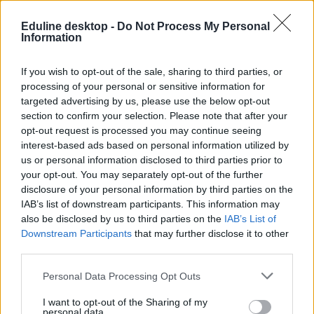
Eduline desktop -
Do Not Process My Personal
Information
Ettől a naptól retteg sok egyetemista: mikor kell
leadni a szakdolgozatokat a gazdasági karokon?
If you wish to opt-out of the sale, sharing to third parties, or
Egyre közeledik a szakdolgozatok leadási határideje. A dátumok
processing of your personal or sensitive information for
nemcsak egyetemenként, hanem karonként is eltérnek. Megnéztük,
targeted advertising by us, please use the below opt-out
hogy egyes egyetemek gazdaságtudományi karain mi a végső
section to confirm your selection. Please note that after your
leadási határidő.
opt-out request is processed you may continue seeing
interest-based ads based on personal information utilized by
Felsőoktatás
us or personal information disclosed to third parties prior to
Eduline
your opt-out. You may separately opt-out of the further
disclosure of your personal information by third parties on the
IAB’s list of downstream participants. This information may
also be disclosed by us to third parties on the
IAB’s List of
Downstream Participants
that may further disclose it to other
third parties.
Personal Data Processing Opt Outs
I want to opt-out of the Sharing of my
personal data.