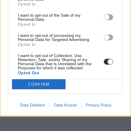
Opted In
I want to opt-out of the Sale of my
Personal Data.
Opted In
I want to opt-out of processing my
Personal Data for Targeted Advertising.
Opted In
I want to opt-out of Collection, Use,
Mi lesz a BME gazdasági karával? Megállapodott
Retention, Sale, and/or Sharing of my
Personal Data that Is Unrelated with the
az ELTE és a Műegyetem
Purposes for which it was collected.
Opted Out
Az ELTE Gazdálkodástudományi Intézete (GTI) átmeneti jelleggel
oktatási szolgáltatást végez a BME Gazdaság- és
CONFIRM
Társadalomtudományi Kar (GTK) képzésein.
Felsőoktatás
Eduline
Data Deletion
Data Access
Privacy Policy