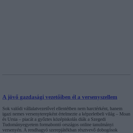
A jövő gazdasági vezetőiben él a versenyszellem
Sok valódi vállalatvezetővel ellentétben nem harctérként, hanem
igazi nemes versenyterepként értelmezte a képzeletbeli világ – Moan
és Ursia – piacát a győztes középiskolás diák a Szegedi
Tudományegyetem formabontó országos online tanulmányi
versenyén. A rendhagyó szerepjátékban résztvevő dobogósok