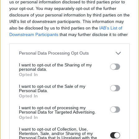
us or personal information disclosed to third parties prior to
your opt-out. You may separately opt-out of the further
disclosure of your personal information by third parties on the
IAB’s list of downstream participants. This information may
also be disclosed by us to third parties on the
IAB’s List of
Downstream Participants
that may further disclose it to other
third parties.
Gulyás Gergely: "A jogszabályokat mindenkinek be
Personal Data Processing Opt Outs
kell tartania, különösen a tanároknak"
I want to opt-out of the Sharing of my
personal data.
Alig pár órája derült ki, hogy ismét több iskolából bocsátottak el
Opted In
tanárokat polgári engedetlenség miatt, a téma a mai kormányinfón is
előkerült. Sőt a tanári fizetésekről is szó esett.
I want to opt-out of the Sale of my
Personal Data.
Közoktatás
Opted In
Eduline
I want to opt-out of processing my
Personal Data for Targeted Advertising.
Opted In
I want to opt-out of Collection, Use,
Retention, Sale, and/or Sharing of my
Personal Data that Is Unrelated with the