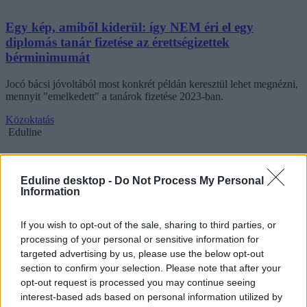
Egy kép, amiből kiderül: így NEM éri el egy
diplomás tanár fizetése az érettségizettek
bérminimumát
Jocó bácsi jóvoltából most konkrét példán keresztül lehet megnézni,
mennyit "emelkedett" a tanárok fizetése 2023-ban.
Közoktatás
Eduline
Eduline desktop -
Do Not Process My Personal
Information
If you wish to opt-out of the sale, sharing to third parties, or
processing of your personal or sensitive information for
targeted advertising by us, please use the below opt-out
section to confirm your selection. Please note that after your
opt-out request is processed you may continue seeing
interest-based ads based on personal information utilized by