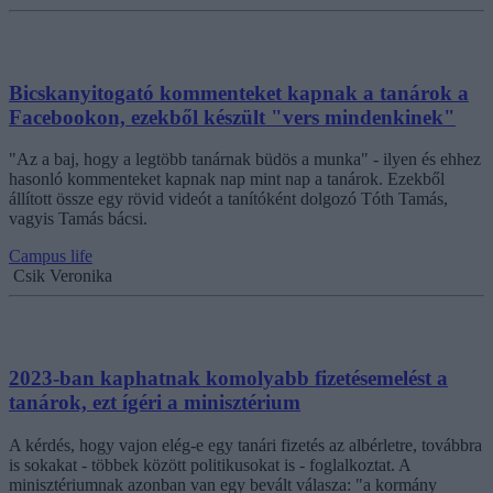
Bicskanyitogató kommenteket kapnak a tanárok a
Facebookon, ezekből készült "vers mindenkinek"
"Az a baj, hogy a legtöbb tanárnak büdös a munka" - ilyen és ehhez
hasonló kommenteket kapnak nap mint nap a tanárok. Ezekből
állított össze egy rövid videót a tanítóként dolgozó Tóth Tamás,
vagyis Tamás bácsi.
Campus life
Csik Veronika
2023-ban kaphatnak komolyabb fizetésemelést a
tanárok, ezt ígéri a minisztérium
A kérdés, hogy vajon elég-e egy tanári fizetés az albérletre, továbbra
is sokakat - többek között politikusokat is - foglalkoztat. A
minisztériumnak azonban van egy bevált válasza: "a kormány