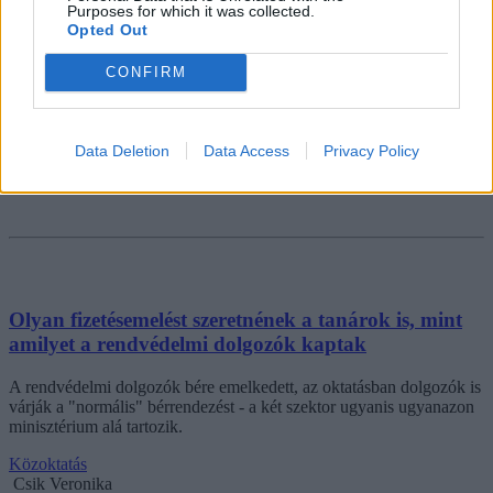
Purposes for which it was collected.
Opted Out
CONFIRM
Data Deletion
Data Access
Privacy Policy
Olyan fizetésemelést szeretnének a tanárok is, mint
amilyet a rendvédelmi dolgozók kaptak
A rendvédelmi dolgozók bére emelkedett, az oktatásban dolgozók is
várják a "normális" bérrendezést - a két szektor ugyanis ugyanazon
minisztérium alá tartozik.
Közoktatás
Csik Veronika