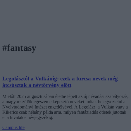
#fantasy
Legolásztól a Vulkánig: ezek a furcsa nevek még
átcsúsztak a névtörvény előtt
Mielőtt 2025 augusztusában életbe lépett az új névadási szabályozás,
a magyar szülők egészen elképesztő neveket tudtak bejegyeztetni a
Nyelvtudományi Intézet engedélyével. A Legolász, a Vulkán vagy a
Kikerics csak néhány példa arra, milyen fantáziadús ötletek jutottak
el a hivatalos névjegyzékig.
Campus life