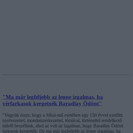
"Ma már legfeljebb az lenne izgalmas, ha
vérfarkasok kergetnék Baradlay Ödönt"
"Vegyük észre, hogy a Jókai-mű esetében egy 150 évvel ezelőtti
nyelvezettel, mondatszerkezettel, témával, történettel rendelkező
műről beszélünk, ahol az volt az izgalmas, hogy Baradlay Ödönt
farkasok kergették. De ma már legfeljebb az lenne izgalmas, ha