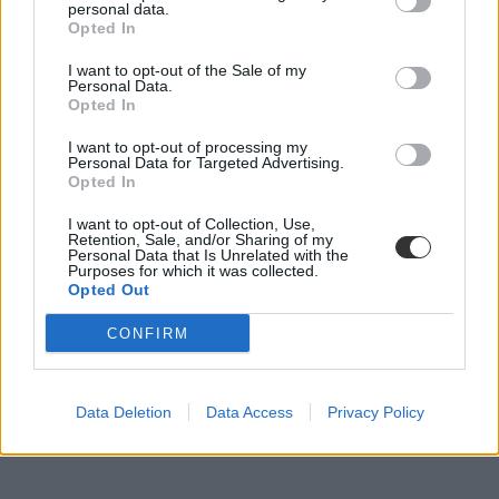
personal data.
Opted In
I want to opt-out of the Sale of my
Personal Data.
Opted In
I want to opt-out of processing my
Personal Data for Targeted Advertising.
Opted In
Rajongtok a fantasy-ért és a sci-fiért? Ez a kvíz
I want to opt-out of Collection, Use,
Retention, Sale, and/or Sharing of my
nektek készült
Personal Data that Is Unrelated with the
Purposes for which it was collected.
Opted Out
Szeritek a fantasy és a sci-fi műfaját, legyen szó akár irodalomról,
akár filmekről? Ebben a tesztben a művekben szereplő kitalált
nyelvekkel kapcsolatban kell kérdésekre válaszolnotok.
CONFIRM
Campus life
Eduline
Data Deletion
Data Access
Privacy Policy