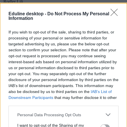
Rodler Lili
Eduline desktop -
Do Not Process My Personal
Information
Mennyit tudtok Középföldéről? Gyűrűk Ura kvíz a
If you wish to opt-out of the sale, sharing to third parties, or
rajongóknak
processing of your personal or sensitive information for
targeted advertising by us, please use the below opt-out
Ehhez a kvízhez nem lesz elég, ha csak a filmeket láttátok. Most
section to confirm your selection. Please note that after your
kiderül, mekkora rajongók vagytok valójában.
opt-out request is processed you may continue seeing
Campus life
interest-based ads based on personal information utilized by
Gál Luca
us or personal information disclosed to third parties prior to
your opt-out. You may separately opt-out of the further
disclosure of your personal information by third parties on the
IAB’s list of downstream participants. This information may
also be disclosed by us to third parties on the
IAB’s List of
Downstream Participants
that may further disclose it to other
third parties.
Personal Data Processing Opt Outs
I want to opt-out of the Sharing of my