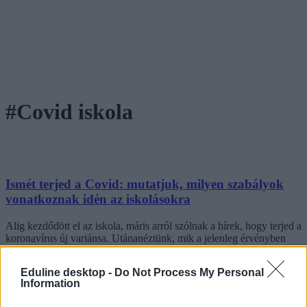
#Covid iskola
Ismét terjed a Covid: mutatjuk, milyen szabályok
vonatkoznak idén az iskolásokra
Alig kezdődött el az iskola, máris arról szólnak a hírek, hogy terjed a
koronavírus új variánsa. Utánanéztünk, mik a jelenleg érvényben
lévő szabályok, és meddig kell otthon maradnotok, ha
megfertőződtök a vírussal.
Eduline desktop -
Do Not Process My Personal
Information
Közoktatás
Székács Linda