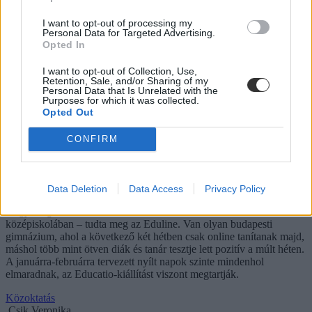
I want to opt-out of processing my
Personal Data for Targeted Advertising.
Opted In
I want to opt-out of Collection, Use,
Retention, Sale, and/or Sharing of my
Personal Data that Is Unrelated with the
Purposes for which it was collected.
Opted Out
CONFIRM
Tényleg egész évfolyamok kerülhetnek karanténba
az omikron miatt, egyre gyorsabban terjed a vírus
az iskolákban
Data Deletion
Data Access
Privacy Policy
Nagyot ugrott a koronavírus-fertőzöttek száma több általános és
középiskolában – tudta meg az Eduline. Van olyan budapesti
gimnázium, ahol a következő két hétben csak online tanítanak majd,
máshol több mint ötven diák és tanár tesztje lett pozitív a múlt héten.
A januárra-februárra tervezett nyílt napok szinte mindenhol
elmaradnak, az Educatio-kiállítást viszont megtartják.
Közoktatás
Csik Veronika