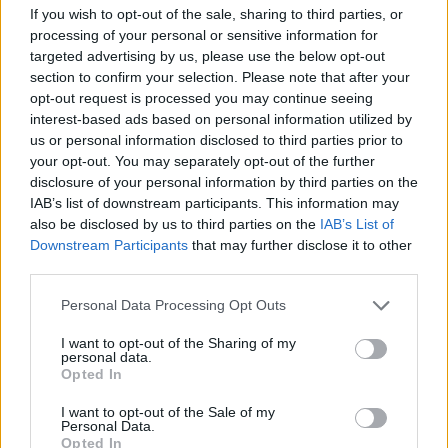
If you wish to opt-out of the sale, sharing to third parties, or
processing of your personal or sensitive information for
targeted advertising by us, please use the below opt-out
section to confirm your selection. Please note that after your
Nagyok a lemaradások, igazából az összes elsősnek
opt-out request is processed you may continue seeing
meg kellett volna ismételnie a 2020/2021-es tanévet
interest-based ads based on personal information utilized by
us or personal information disclosed to third parties prior to
Rengeteg elsős-másodikos gyerek maradt le a koronavírus-járvány
miatt, az lett volna a legjobb, ha ők egységesen megismételték volna
your opt-out. You may separately opt-out of the further
a 2020/2021-es tanévet – mondta egy gyógypedagógus a Magyar
disclosure of your personal information by third parties on the
Hangnak.
IAB’s list of downstream participants. This information may
also be disclosed by us to third parties on the
IAB’s List of
Közoktatás
Downstream Participants
that may further disclose it to other
Eduline
third parties.
Personal Data Processing Opt Outs
I want to opt-out of the Sharing of my
personal data.
Opted In
I want to opt-out of the Sale of my
Personal Data.
Opted In