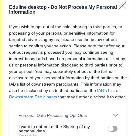
Eduline desktop -
Do Not Process My Personal
Information
Van, aki szuperhős, más villamosvezető szeretne
lenni, a legtöbb autista mégsem tud munkát vállalni
If you wish to opt-out of the sale, sharing to third parties, or
processing of your personal or sensitive information for
Április 2-án volt az autizmus világnapja. Ennek apropóján a Mars
targeted advertising by us, please use the below opt-out
Autistákért Alapítvány egy különleges rajzkiállítással hívta fel a
section to confirm your selection. Please note that after your
figyelmet arra, hogy az autizmussal élő gyerekeknek és fiataloknak
opt-out request is processed you may continue seeing
is ugyanúgy vannak álmaik, mint bárki másnak – a rajzokon
interest-based ads based on personal information utilized by
keresztül pedig megmutatták, mik szeretnének lenni, ha felnőnek.
us or personal information disclosed to third parties prior to
Campus life
your opt-out. You may separately opt-out of the further
Gál Luca
disclosure of your personal information by third parties on the
IAB’s list of downstream participants. This information may
also be disclosed by us to third parties on the
IAB’s List of
Downstream Participants
that may further disclose it to other
third parties.
Personal Data Processing Opt Outs
I want to opt-out of the Sharing of my
personal data.