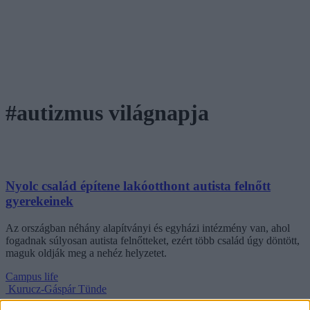
#autizmus világnapja
Nyolc család építene lakóotthont autista felnőtt
gyerekeinek
Az országban néhány alapítványi és egyházi intézmény van, ahol
fogadnak súlyosan autista felnőtteket, ezért több család úgy döntött,
maguk oldják meg a nehéz helyzetet.
Campus life
Kurucz-Gáspár Tünde