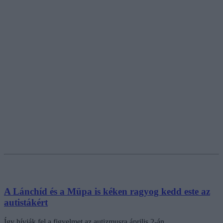
A Lánchíd és a Müpa is kéken ragyog kedd este az
autistákért
Így hívják fel a figyelmet az autizmusra április 2-án.