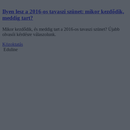
Ilyen lesz a 2016-os tavaszi szünet: mikor kezdődik,
meddig tart?
Mikor kezdődik, és meddig tart a 2016-os tavaszi szünet? Újabb
olvasói kérdésre válaszolunk.
Közoktatás
Eduline