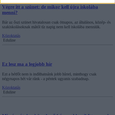
Végre itt a szünet: de mikor kell újra iskolába
menni?
Bár az őszi szünet hivatalosan csak ötnapos, az általános, közép- és
szakiskolásoknak mától tíz napig nem kell iskolába menniük.
Közoktatás
Eduline
Ez lesz ma a legjobb hír
Ezt a hétfőt nem is indíthatnánk jobb hírrel, minthogy csak
négynapos hét vár ránk - a péntek ugyanis szabadnap.
Közoktatás
Eduline