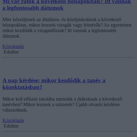
Mi vár rátok a következő hónapokban? Itt vannak
a legfontosabb dátumok
Mire készüljenek az általános- és középiskolások a következő
hónapokban, mikor lesznek vizsgák vagy felmérők? Az egyetemen
mikor kezdődik a vizsgaidőszak? Itt vannak a legfontosabb
dátumok.
Közoktatás
Eduline
A nap kérdése: mikor kezdődik a tanév a
közoktatásban?
Mikor kell először iskolába menniük a diákoknak a következő
tanévben? Mikor lesznek a szünetek? Újabb olvasói kérdésre
válaszoltunk.
Közoktatás
Eduline