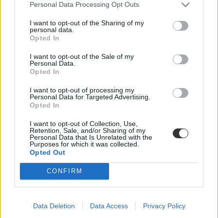
Personal Data Processing Opt Outs
I want to opt-out of the Sharing of my
personal data.
Opted In
I want to opt-out of the Sale of my
Personal Data.
Opted In
I want to opt-out of processing my
Personal Data for Targeted Advertising.
Opted In
Mikor lesz a téli szünet, mikor kezdődik a második
félév?
I want to opt-out of Collection, Use,
Retention, Sale, and/or Sharing of my
Personal Data that Is Unrelated with the
Lassan vége az első félévnek az általános és középiskolákban.
Purposes for which it was collected.
Megnéztük, milyen dátumokat érdemes megjegyezni a következő
Opted Out
hónapokban.
CONFIRM
Közoktatás
Eduline
Data Deletion
Data Access
Privacy Policy