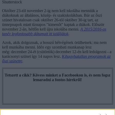
Shutterstock
Október 23-tól november 2-ig nem kell iskolába menniük a
diákoknak az általános, közép- és szakiskolákban. Bár az őszi
szünet hivatalosan csak október 26-tól október 30-ig tart, az
ünnepnapok miatt tíznapos "kimenőt" kaptak a diákok. Először
november 2-án, hétfőn kell újra iskolába menni.
A 2015/2016-os
tanév legfontosabb dátumait itt találjátok
.
Azok, akik dolgoznak, a hosszú hétvégének örülhetnek: ma nem
kell munkába menni. Idén egy szombati munkanap lesz
még: december 24-ét (csütörtök) december 12-én kell ledolgozni - a
karácsonyi szünet így 14 napos lesz.
K
ihagyhatatlan programok az
őszi szünetre
.
Tetszett a cikk? Kövess minket a Facebookon is, és nem fogsz
lemaradni a fontos hírekről!
szombati munkanap