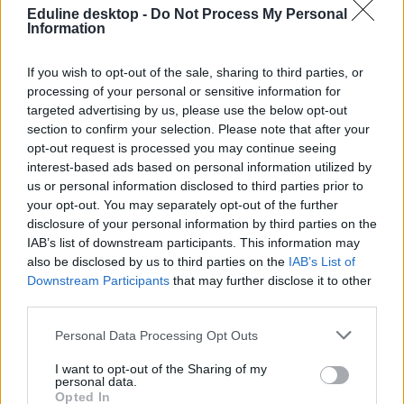
hosszú hétvége
Eduline desktop -
Do Not Process My Personal
őszi szünet 2015
Information
2015-2016 tanév rendje
2015/2016-os tanév
tanítási szünetek 2015
If you wish to opt-out of the sale, sharing to third parties, or
hosszú hétvége 2015
processing of your personal or sensitive information for
szombati munkanap 2015
targeted advertising by us, please use the below opt-out
Hozzászólások
section to confirm your selection. Please note that after your
opt-out request is processed you may continue seeing
interest-based ads based on personal information utilized by
us or personal information disclosed to third parties prior to
your opt-out. You may separately opt-out of the further
disclosure of your personal information by third parties on the
IAB’s list of downstream participants. This information may
also be disclosed by us to third parties on the
IAB’s List of
Downstream Participants
that may further disclose it to other
Dolgoznának az egyetem mellett, mégsem
third parties.
vállalhatnak diákmunkát – több mint százezer
levelezős hallgatót érinthet a szabály
Personal Data Processing Opt Outs
„Szinte bárhol voltam állásinterjún, mikor megtudták, hogy levelező
I want to opt-out of the Sharing of my
tagozatos hallgató vagyok, egyből húzni kezdték a szájukat” –
personal data.
számolt be tapasztalatairól az Eduline-nak egy egyetemista. Példája
Opted In