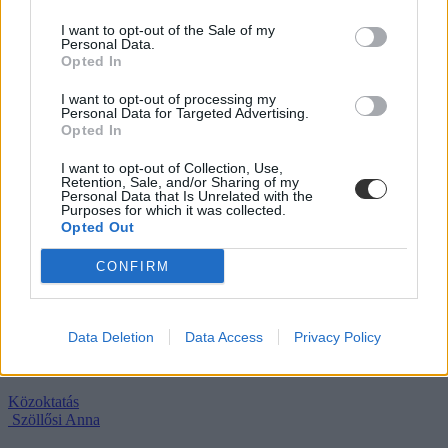
azonban korántsem egyedi.
I want to opt-out of the Sale of my
Campus life
Personal Data.
Opted In
Kovács Dóri
Nagy változások jönnek a kompetenciamérésben a
I want to opt-out of processing my
Personal Data for Targeted Advertising.
2026/27-es tanévtől
Opted In
Az 5., 7., 9. és 11. évfolyam teljesen kikerül az országos
I want to opt-out of Collection, Use,
kompetenciamérésből, és több tárgy mérése is megszűnik.
Retention, Sale, and/or Sharing of my
Personal Data that Is Unrelated with the
Purposes for which it was collected.
Közoktatás
Opted Out
Szöllősi Anna
CONFIRM
PDSZ: „A pedagógushiányt nem elrejteni kell,
hanem megoldani”
Lannert Judit bejelentése szerint minden betöltetlen tanári álláshely
Data Deletion
Data Access
Privacy Policy
elérhetővé vált a tankerületek oldalain, a PDSZ szerint viszont ezt a
kötelezettséget fontos lenne törvényben is rögzíteni.
Közoktatás
Szöllősi Anna