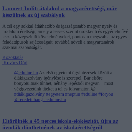
Lannert Judit: átalakul a magyarérettségi, már
készülnek az új szabályok
A cél egy sokkal átláthatóbb és igazságosabb magyar nyelv és
irodalom érettségi, amely a tervek szerint csökkenti és egyértelművé
teszi a középszintű követelményeket, pontosan megszabja az egyes
feladattípusok sajátosságait, továbbá növeli a magyartanárok
szakmai szabadságát.
Közoktatás
Kovács Dóri
@eduline.hu
Az első egyetemi ügyintézések között a
diákigazolvány igénylése is szerepel. Bár elsőre
bonyolultnak tűnhet, néhány lépésből megvan – most
végigvezetünk titeket a teljes folyamaton.😉
#diákigazolvány
#egyetem
#neptun
#eduline
#foryou
♬ eredeti hang - eduline.hu
Eltörölnék a 45 perces iskola-előkészítőt, újra az
óvodák dönthetnének az iskolaérettségről