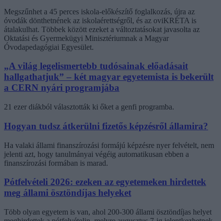
Megszűnhet a 45 perces iskola-előkészítő foglalkozás, újra az
óvodák dönthetnének az iskolaérettségről, és az oviKRÉTA is
átalakulhat. Többek között ezeket a változtatásokat javasolta az
Oktatási és Gyermekügyi Minisztériumnak a Magyar
Óvodapedagógiai Egyesület.
„A világ legelismertebb tudósainak előadásait
hallgathatjuk” – két magyar egyetemista is bekerült
a CERN nyári programjába
21 ezer diákból választották ki őket a genfi programba.
Hogyan tudsz átkerülni fizetős képzésről államira?
Ha valaki állami finanszírozási formájú képzésre nyer felvételt, nem
jelenti azt, hogy tanulmányai végéig automatikusan ebben a
finanszírozási formában is marad.
Pótfelvételi 2026: ezeken az egyetemeken hirdettek
meg állami ösztöndíjas helyeket
Több olyan egyetem is van, ahol 200-300 állami ösztöndíjas helyet
meghirdettek a pótfelvételin, melyre augusztus 7-ig jelentkezhetnek