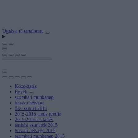
Ugrás a fő tartalomra
Közoktatás
Egyéb
szombati munkanap
hosszú hétvége
őszi szünet 2015
2015-2016 tanév rendje
2015/2016-os tanév
tanítási szünetek 2015
hosszú hétvége 2015
szombati munkanap 2015