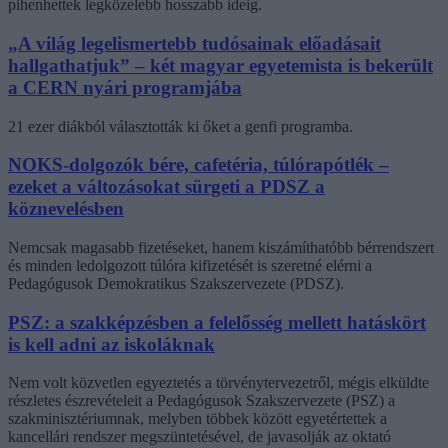
pihenhettek legközelebb hosszabb ideig.
„A világ legelismertebb tudósainak előadásait
hallgathatjuk” – két magyar egyetemista is bekerült
a CERN nyári programjába
21 ezer diákból választották ki őket a genfi programba.
NOKS-dolgozók bére, cafetéria, túlórapótlék –
ezeket a változásokat sürgeti a PDSZ a
köznevelésben
Nemcsak magasabb fizetéseket, hanem kiszámíthatóbb bérrendszert
és minden ledolgozott túlóra kifizetését is szeretné elérni a
Pedagógusok Demokratikus Szakszervezete (PDSZ).
PSZ: a szakképzésben a felelősség mellett hatáskört
is kell adni az iskoláknak
Nem volt közvetlen egyeztetés a törvénytervezetről, mégis elküldte
részletes észrevételeit a Pedagógusok Szakszervezete (PSZ) a
szakminisztériumnak, melyben többek között egyetértettek a
kancellári rendszer megszüntetésével, de javasolják az oktató