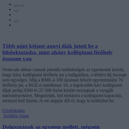
Több mint kétszer annyi diák jutott be a
felsőoktatásba, mint ahány kollégiumi férőhely
összesen van
Nemcsak abban vannak jelentős különbségek az egyetemek között,
hogy hány kollégiumi férőhely jut a hallgatókra, a térítési díj összege
sem egységes. Míg a BME-n 100 újonnan felvett egyetemistára 76
férőhely jut, a BGE-n mindössze 16, a legolcsóbb havi kollégiumi
díjak pedig 9300 és 25 500 forint között mozognak a vizsgált
intézményekben. Megnéztük, hol mekkora a kollégiumi kapacitás,
mennyit kell fizetni, és mi alapján dől el, hogy ki költözhet be.
Felsőoktatás
Szöllősi Anna
Dolgoznának az egyetem mellett, mégsem