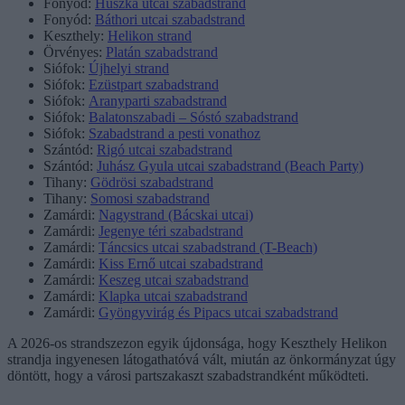
Fonyód:
Huszka utcai szabadstrand
Fonyód:
Báthori utcai szabadstrand
Keszthely:
Helikon strand
Örvényes:
Platán szabadstrand
Siófok:
Újhelyi strand
Siófok:
Ezüstpart szabadstrand
Siófok:
Aranyparti szabadstrand
Siófok:
Balatonszabadi – Sóstó szabadstrand
Siófok:
Szabadstrand a pesti vonathoz
Szántód:
Rigó utcai szabadstrand
Szántód:
Juhász Gyula utcai szabadstrand (Beach Party)
Tihany:
Gödrösi szabadstrand
Tihany:
Somosi szabadstrand
Zamárdi:
Nagystrand (Bácskai utcai)
Zamárdi:
Jegenye téri szabadstrand
Zamárdi:
Táncsics utcai szabadstrand (T-Beach)
Zamárdi:
Kiss Ernő utcai szabadstrand
Zamárdi:
Keszeg utcai szabadstrand
Zamárdi:
Klapka utcai szabadstrand
Zamárdi:
Gyöngyvirág és Pipacs utcai szabadstrand
A 2026-os strandszezon egyik újdonsága, hogy Keszthely Helikon
strandja ingyenesen látogathatóvá vált, miután az önkormányzat úgy
döntött, hogy a városi partszakaszt szabadstrandként működteti.