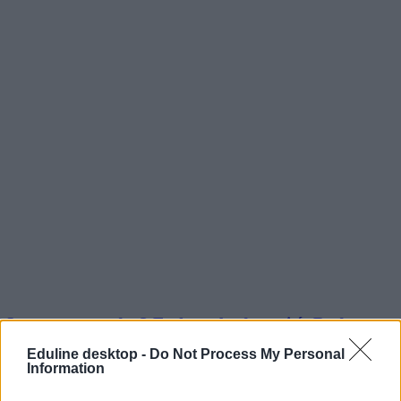
Ingyen a strandra? Ezeket a budapesti és Budapest
környéki helyeket érdemes kipróbálni
Eduline desktop -
Do Not Process My Personal
Information
Egy-egy strandbelépő ára könnyen több ezer forint is lehet.
Szerencsére Budapesten és a főváros környékén több olyan helyet is