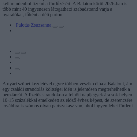
kell mindenhol fizetni a fürdőzésért. A Balaton körül 2026-ban is
több mint 40 ingyenesen látogatható szabadstrand várja a
nyaralókat, főként a déli parton.
Palotás Zsuzsanna
A nyári szünet kezdetével egyre többen veszik célba a Balatont, ám
egy családi strandolás költségei idén is jelentősen megterhelhetik a
pénztárcát. A fizetős strandokon a felnőtt napijegyek ára sok helyen
10-15 százalékkal emelkedett az előző évhez képest, de szerencsére
továbbra is számos olyan partszakasz van, ahol ingyen lehet fürdeni.