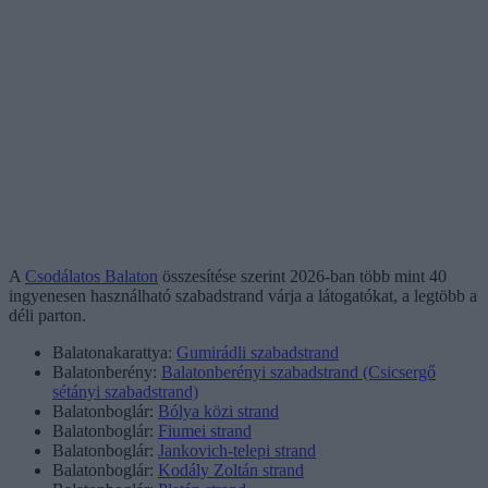
A
Csodálatos Balaton
összesítése szerint 2026-ban több mint 40
ingyenesen használható szabadstrand várja a látogatókat, a legtöbb a
déli parton.
Balatonakarattya:
Gumirádli szabadstrand
Balatonberény:
Balatonberényi szabadstrand (Csicsergő
sétányi szabadstrand)
Balatonboglár:
Bólya közi strand
Balatonboglár:
Fiumei strand
Balatonboglár:
Jankovich-telepi strand
Balatonboglár:
Kodály Zoltán strand