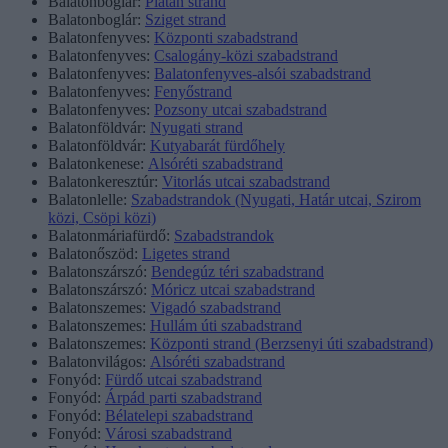
Balatonboglár:
Platán strand
Balatonboglár:
Sziget strand
Balatonfenyves:
Központi szabadstrand
Balatonfenyves:
Csalogány-közi szabadstrand
Balatonfenyves:
Balatonfenyves-alsói szabadstrand
Balatonfenyves:
Fenyőstrand
Balatonfenyves:
Pozsony utcai szabadstrand
Balatonföldvár:
Nyugati strand
Balatonföldvár:
Kutyabarát fürdőhely
Balatonkenese:
Alsóréti szabadstrand
Balatonkeresztúr:
Vitorlás utcai szabadstrand
Balatonlelle:
Szabadstrandok (Nyugati, Határ utcai, Szirom
közi, Csöpi közi)
Balatonmáriafürdő:
Szabadstrandok
Balatonőszöd:
Ligetes strand
Balatonszárszó:
Bendegúz téri szabadstrand
Balatonszárszó:
Móricz utcai szabadstrand
Balatonszemes:
Vigadó szabadstrand
Balatonszemes:
Hullám úti szabadstrand
Balatonszemes:
Központi strand (Berzsenyi úti szabadstrand)
Balatonvilágos:
Alsóréti szabadstrand
Fonyód:
Fürdő utcai szabadstrand
Fonyód:
Árpád parti szabadstrand
Fonyód:
Bélatelepi szabadstrand
Fonyód:
Városi szabadstrand