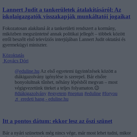
Lannert Judit a tankerületek átalakításáról: Az
iskolaigazgatók visszakapják munkáltatói jogaikat
Fokozatosan alakítaná át a tankerületi rendszert a kormány,
miközben megszüntetné annak politikai jellegét – többek között
erről beszélt első televíziós interjújában Lannert Judit oktatási és
gyermekügyi miniszter.
Közoktatás
Kovács Dóri
@eduline.hu
Az első egyetemi ügyintézések között a
diákigazolvány igénylése is szerepel. Bár elsőre
bonyolultnak tűnhet, néhány lépésből megvan – most
végigvezetünk titeket a teljes folyamaton.😉
#diákigazolvány
#egyetem
#neptun
#eduline
#foryou
♬ eredeti hang - eduline.hu
Itt a pontos dátum: ekkor lesz az őszi szünet
Bár a nyári szünetnek még nincs vége, már most lehet tudni, mikor