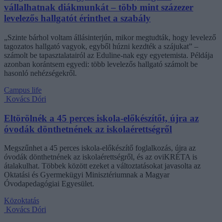
vállalhatnak diákmunkát – több mint százezer
levelezős hallgatót érinthet a szabály
„Szinte bárhol voltam állásinterjún, mikor megtudták, hogy levelező
tagozatos hallgató vagyok, egyből húzni kezdték a szájukat” –
számolt be tapasztalatairól az Eduline-nak egy egyetemista. Példája
azonban korántsem egyedi: több levelezős hallgató számolt be
hasonló nehézségekről.
Campus life
Kovács Dóri
Eltörölnék a 45 perces iskola-előkészítőt, újra az
óvodák dönthetnének az iskolaérettségről
Megszűnhet a 45 perces iskola-előkészítő foglalkozás, újra az
óvodák dönthetnének az iskolaérettségről, és az oviKRÉTA is
átalakulhat. Többek között ezeket a változtatásokat javasolta az
Oktatási és Gyermekügyi Minisztériumnak a Magyar
Óvodapedagógiai Egyesület.
Közoktatás
Kovács Dóri