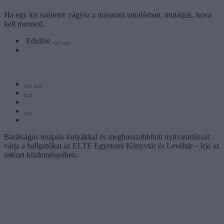
Ha egy kis szünetre vágysz a maratoni tanulásban, mutatjuk, hova
kell menned.
Eduline
Barátságos terápiás kutyákkal és meghosszabbított nyitvatartással
várja a hallgatókat az ELTE Egyetemi Könyvtár és Levéltár – írja az
intézet közleményében.