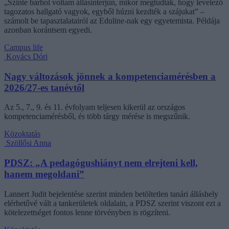
„Szinte bárhol voltam állásinterjún, mikor megtudták, hogy levelező
tagozatos hallgató vagyok, egyből húzni kezdték a szájukat” –
számolt be tapasztalatairól az Eduline-nak egy egyetemista. Példája
azonban korántsem egyedi.
Campus life
Kovács Dóri
Nagy változások jönnek a kompetenciamérésben a
2026/27-es tanévtől
Az 5., 7., 9. és 11. évfolyam teljesen kikerül az országos
kompetenciamérésből, és több tárgy mérése is megszűnik.
Közoktatás
Szöllősi Anna
PDSZ: „A pedagógushiányt nem elrejteni kell,
hanem megoldani”
Lannert Judit bejelentése szerint minden betöltetlen tanári álláshely
elérhetővé vált a tankerületek oldalain, a PDSZ szerint viszont ezt a
kötelezettséget fontos lenne törvényben is rögzíteni.