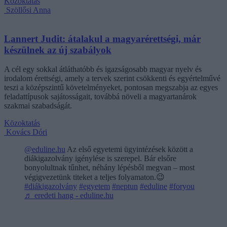
Közoktatás
Szöllősi Anna
Lannert Judit: átalakul a magyarérettségi, már
készülnek az új szabályok
A cél egy sokkal átláthatóbb és igazságosabb magyar nyelv és
irodalom érettségi, amely a tervek szerint csökkenti és egyértelművé
teszi a középszintű követelményeket, pontosan megszabja az egyes
feladattípusok sajátosságait, továbbá növeli a magyartanárok
szakmai szabadságát.
Közoktatás
Kovács Dóri
@eduline.hu
Az első egyetemi ügyintézések között a
diákigazolvány igénylése is szerepel. Bár elsőre
bonyolultnak tűnhet, néhány lépésből megvan – most
végigvezetünk titeket a teljes folyamaton.😉
#diákigazolvány
#egyetem
#neptun
#eduline
#foryou
♬ eredeti hang - eduline.hu