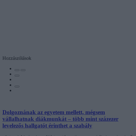
Hozzászólások
Dolgoznának az egyetem mellett, mégsem
vállalhatnak diákmunkát – több mint százezer
levelezős hallgatót érinthet a szabály