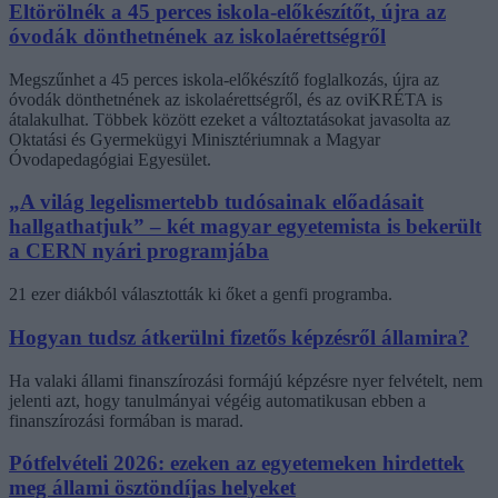
Eltörölnék a 45 perces iskola-előkészítőt, újra az
óvodák dönthetnének az iskolaérettségről
Megszűnhet a 45 perces iskola-előkészítő foglalkozás, újra az
óvodák dönthetnének az iskolaérettségről, és az oviKRÉTA is
átalakulhat. Többek között ezeket a változtatásokat javasolta az
Oktatási és Gyermekügyi Minisztériumnak a Magyar
Óvodapedagógiai Egyesület.
„A világ legelismertebb tudósainak előadásait
hallgathatjuk” – két magyar egyetemista is bekerült
a CERN nyári programjába
21 ezer diákból választották ki őket a genfi programba.
Hogyan tudsz átkerülni fizetős képzésről államira?
Ha valaki állami finanszírozási formájú képzésre nyer felvételt, nem
jelenti azt, hogy tanulmányai végéig automatikusan ebben a
finanszírozási formában is marad.
Pótfelvételi 2026: ezeken az egyetemeken hirdettek
meg állami ösztöndíjas helyeket