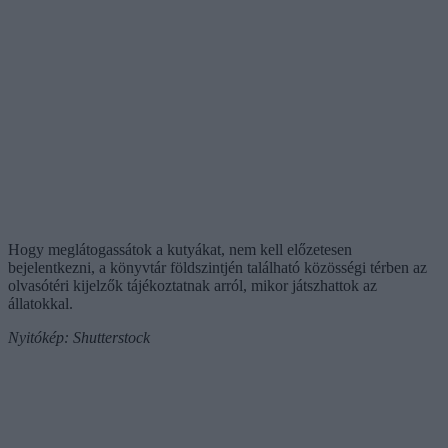
Hogy meglátogassátok a kutyákat, nem kell előzetesen
bejelentkezni, a könyvtár földszintjén található közösségi térben az
olvasótéri kijelzők tájékoztatnak arról, mikor játszhattok az
állatokkal.
Nyitókép: Shutterstock