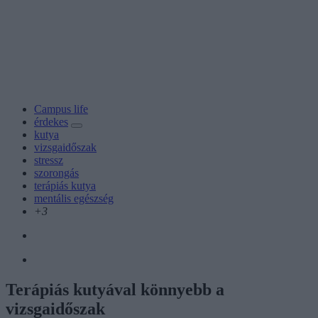
Campus life
érdekes
kutya
vizsgaidőszak
stressz
szorongás
terápiás kutya
mentális egészség
+3
Terápiás kutyával könnyebb a
vizsgaidőszak