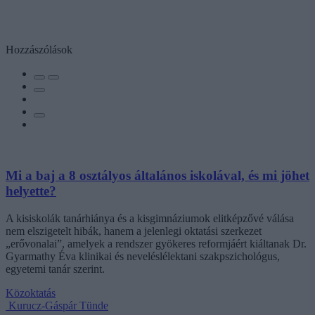
Hozzászólások
Mi a baj a 8 osztályos általános iskolával, és mi jöhet
helyette?
A kisiskolák tanárhiánya és a kisgimnáziumok elitképzővé válása
nem elszigetelt hibák, hanem a jelenlegi oktatási szerkezet
„erővonalai”, amelyek a rendszer gyökeres reformjáért kiáltanak Dr.
Gyarmathy Éva klinikai és neveléslélektani szakpszichológus,
egyetemi tanár szerint.
Közoktatás
Kurucz-Gáspár Tünde