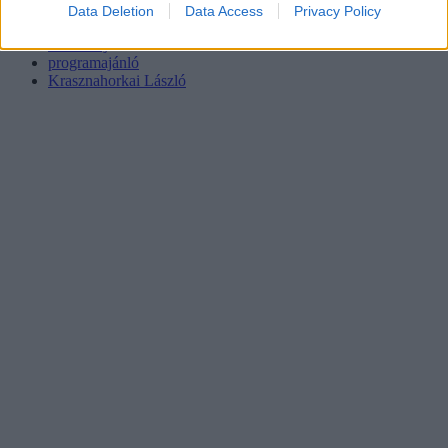
Data Deletion
Data Access
Privacy Policy
ELTE BTK
Nobel-díj
programajánló
Krasznahorkai László