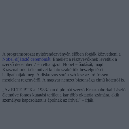
A programsorozat nyitórendezvényén élőben fogják közvetíteni a
Nobel-díjátadó ceremóniát.
Emellett a résztvevőknek levetítik a
szerző december 7-én elhangzott Nobel-előadását, majd
Krasznahorkai-életművet kutató szakértők beszélgetését
hallgathatják meg. A diskurzus során szó lesz az író frissen
megjelent regényéről, A magyar nemzet biztonsága című kötetről is.
„Az ELTE BTK-n 1983-ban diplomát szerző Krasznahorkai László
életműve fontos kutatási terület a kar több oktatója számára, akik
személyes kapcsolatot is ápolnak az íróval” – írják.