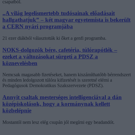
csapatból.
„A világ legelismertebb tudósainak előadásait
hallgathatjuk” – két magyar egyetemista is bekerült
a CERN nyári programjába
21 ezer diákból választották ki őket a genfi programba.
NOKS-dolgozók bére, cafetéria, túlórapótlék –
ezeket a változásokat sürgeti a PDSZ a
köznevelésben
Nemcsak magasabb fizetéseket, hanem kiszámíthatóbb bérrendszert
és minden ledolgozott túlóra kifizetését is szeretné elérni a
Pedagógusok Demokratikus Szakszervezete (PDSZ).
Annyit csaltak mesterséges intelligenciával a dán
középiskolások, hogy a kormánynak kellett
közbelépnie
Mostantól nem lesz elég csupán jól megírni egy beadandót.