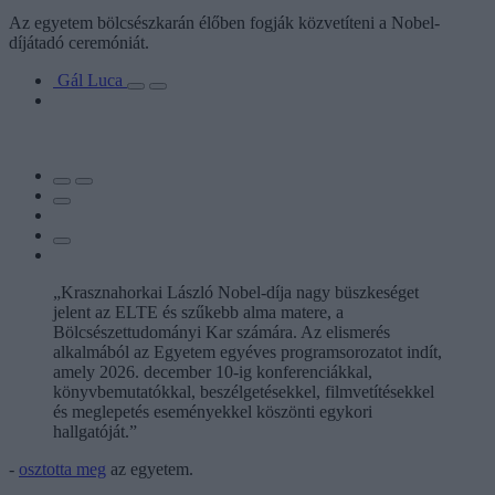
Az egyetem bölcsészkarán élőben fogják közvetíteni a Nobel-
díjátadó ceremóniát.
Gál Luca
„Krasznahorkai László Nobel-díja nagy büszkeséget
jelent az ELTE és szűkebb alma matere, a
Bölcsészettudományi Kar számára. Az elismerés
alkalmából az Egyetem egyéves programsorozatot indít,
amely 2026. december 10-ig konferenciákkal,
könyvbemutatókkal, beszélgetésekkel, filmvetítésekkel
és meglepetés eseményekkel köszönti egykori
hallgatóját.”
-
osztotta meg
az egyetem.