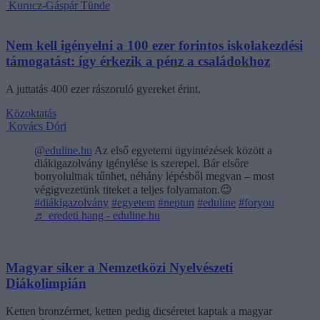
Kurucz-Gáspár Tünde
Nem kell igényelni a 100 ezer forintos iskolakezdési
támogatást: így érkezik a pénz a családokhoz
A juttatás 400 ezer rászoruló gyereket érint.
Közoktatás
Kovács Dóri
@eduline.hu
Az első egyetemi ügyintézések között a
diákigazolvány igénylése is szerepel. Bár elsőre
bonyolultnak tűnhet, néhány lépésből megvan – most
végigvezetünk titeket a teljes folyamaton.😉
#diákigazolvány
#egyetem
#neptun
#eduline
#foryou
♬ eredeti hang - eduline.hu
Magyar siker a Nemzetközi Nyelvészeti
Diákolimpián
Ketten bronzérmet, ketten pedig dicséretet kaptak a magyar