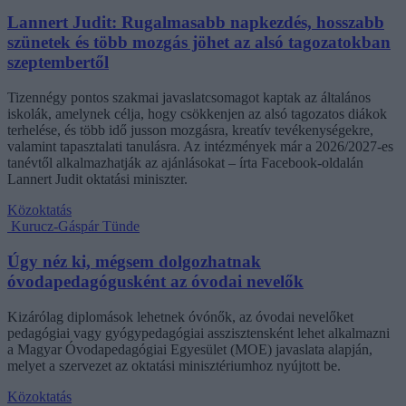
Lannert Judit: Rugalmasabb napkezdés, hosszabb
szünetek és több mozgás jöhet az alsó tagozatokban
szeptembertől
Tizennégy pontos szakmai javaslatcsomagot kaptak az általános
iskolák, amelynek célja, hogy csökkenjen az alsó tagozatos diákok
terhelése, és több idő jusson mozgásra, kreatív tevékenységekre,
valamint tapasztalati tanulásra. Az intézmények már a 2026/2027-es
tanévtől alkalmazhatják az ajánlásokat – írta Facebook-oldalán
Lannert Judit oktatási miniszter.
Közoktatás
Kurucz-Gáspár Tünde
Úgy néz ki, mégsem dolgozhatnak
óvodapedagógusként az óvodai nevelők
Kizárólag diplomások lehetnek óvónők, az óvodai nevelőket
pedagógiai vagy gyógypedagógiai asszisztensként lehet alkalmazni
a Magyar Óvodapedagógiai Egyesület (MOE) javaslata alapján,
melyet a szervezet az oktatási minisztériumhoz nyújtott be.
Közoktatás