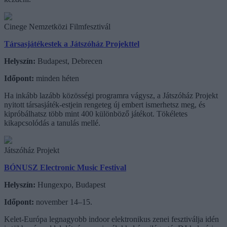
Cinege Nemzetközi Filmfesztivál
Társasjátékestek a Játszóház Projekttel
Helyszín:
Budapest, Debrecen
Időpont:
minden héten
Ha inkább lazább közösségi programra vágysz, a Játszóház Projekt
nyitott társasjáték-estjein rengeteg új embert ismerhetsz meg, és
kipróbálhatsz több mint 400 különböző játékot. Tökéletes
kikapcsolódás a tanulás mellé.
Játszóház Projekt
BÓNUSZ Electronic Music Festival
Helyszín:
Hungexpo, Budapest
Időpont:
november 14–15.
Kelet-Európa legnagyobb indoor elektronikus zenei fesztiválja idén