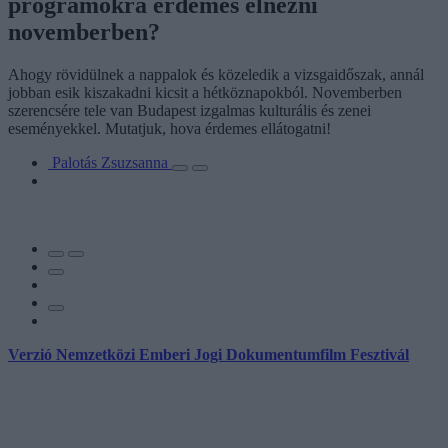
programokra érdemes elnézni
novemberben?
Ahogy rövidülnek a nappalok és közeledik a vizsgaidőszak, annál
jobban esik kiszakadni kicsit a hétköznapokból. Novemberben
szerencsére tele van Budapest izgalmas kulturális és zenei
eseményekkel. Mutatjuk, hova érdemes ellátogatni!
Palotás Zsuzsanna
Verzió Nemzetközi Emberi Jogi Dokumentumfilm Fesztivál