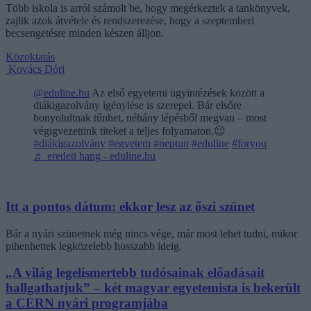
Több iskola is arról számolt be, hogy megérkeztek a tankönyvek,
zajlik azok átvétele és rendszerezése, hogy a szeptemberi
becsengetésre minden készen álljon.
Közoktatás
Kovács Dóri
@eduline.hu
Az első egyetemi ügyintézések között a
diákigazolvány igénylése is szerepel. Bár elsőre
bonyolultnak tűnhet, néhány lépésből megvan – most
végigvezetünk titeket a teljes folyamaton.😉
#diákigazolvány
#egyetem
#neptun
#eduline
#foryou
♬ eredeti hang - eduline.hu
Itt a pontos dátum: ekkor lesz az őszi szünet
Bár a nyári szünetnek még nincs vége, már most lehet tudni, mikor
pihenhettek legközelebb hosszabb ideig.
„A világ legelismertebb tudósainak előadásait
hallgathatjuk” – két magyar egyetemista is bekerült
a CERN nyári programjába