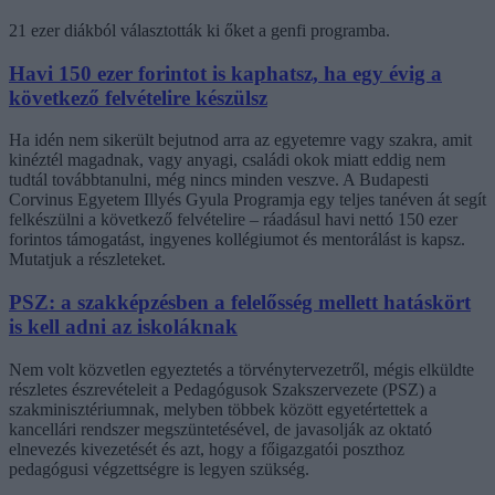
21 ezer diákból választották ki őket a genfi programba.
Havi 150 ezer forintot is kaphatsz, ha egy évig a
következő felvételire készülsz
Ha idén nem sikerült bejutnod arra az egyetemre vagy szakra, amit
kinéztél magadnak, vagy anyagi, családi okok miatt eddig nem
tudtál továbbtanulni, még nincs minden veszve. A Budapesti
Corvinus Egyetem Illyés Gyula Programja egy teljes tanéven át segít
felkészülni a következő felvételire – ráadásul havi nettó 150 ezer
forintos támogatást, ingyenes kollégiumot és mentorálást is kapsz.
Mutatjuk a részleteket.
PSZ: a szakképzésben a felelősség mellett hatáskört
is kell adni az iskoláknak
Nem volt közvetlen egyeztetés a törvénytervezetről, mégis elküldte
részletes észrevételeit a Pedagógusok Szakszervezete (PSZ) a
szakminisztériumnak, melyben többek között egyetértettek a
kancellári rendszer megszüntetésével, de javasolják az oktató
elnevezés kivezetését és azt, hogy a főigazgatói poszthoz
pedagógusi végzettségre is legyen szükség.