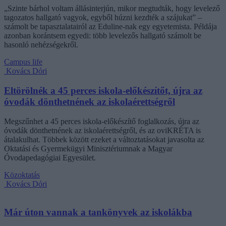
„Szinte bárhol voltam állásinterjún, mikor megtudták, hogy levelező
tagozatos hallgató vagyok, egyből húzni kezdték a szájukat” –
számolt be tapasztalatairól az Eduline-nak egy egyetemista. Példája
azonban korántsem egyedi: több levelezős hallgató számolt be
hasonló nehézségekről.
Campus life
Kovács Dóri
Eltörölnék a 45 perces iskola-előkészítőt, újra az
óvodák dönthetnének az iskolaérettségről
Megszűnhet a 45 perces iskola-előkészítő foglalkozás, újra az
óvodák dönthetnének az iskolaérettségről, és az oviKRÉTA is
átalakulhat. Többek között ezeket a változtatásokat javasolta az
Oktatási és Gyermekügyi Minisztériumnak a Magyar
Óvodapedagógiai Egyesület.
Közoktatás
Kovács Dóri
Már úton vannak a tankönyvek az iskolákba