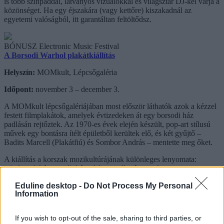
is több színpaddal, látványos vizuálokkal és világsztár DJ-kel várja a
közönséget. Ha egy éjszakára (vagy kettőre) kiszakadnál az
egyetemi valóságból, itt garantáltan feltöltődsz.
BÓNUSZ Electronic Music Festival
A Borsodi Warhol plakátkiállítás
Helyszín:
MOMkult, Lépcsőgaléria
Időpont:
november 3 – december 3.
A MOMkult lépcsőgalériájában most először láthatók azok a kézzel
festett filmplakátok, amelyek évtizedeken át egy borsodi ház
padlásán rejtőztek. Az 1970-es évek elején készült, pop-art stílusú
művek egy bontásra ítélt épületből kerültek elő, és két gyűjtő –
Badits Marcell (Plakátfiú) és Sombor András – mentette meg őket.
A kiállítás a korszak mozikultúrájának különleges lenyomata:
minden plakát egyedi, kézzel festett alkotás, amely egyszerre
nosztalgikus és látványos betekintést nyújt az analóg filmplakát-
Eduline desktop -
Do Not Process My Personal
kultúra világába.
Information
shutterstock
If you wish to opt-out of the sale, sharing to third parties, or