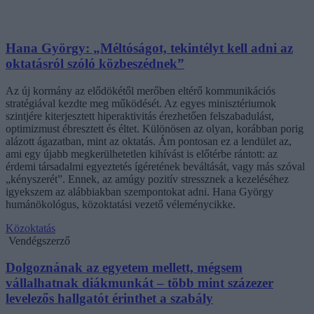
Hana György: „Méltóságot, tekintélyt kell adni az
oktatásról szóló közbeszédnek”
Az új kormány az elődökétől merőben eltérő kommunikációs
stratégiával kezdte meg működését. Az egyes minisztériumok
szintjére kiterjesztett hiperaktivitás érezhetően felszabadulást,
optimizmust ébresztett és éltet. Különösen az olyan, korábban porig
alázott ágazatban, mint az oktatás. Ám pontosan ez a lendület az,
ami egy újabb megkerülhetetlen kihívást is előtérbe rántott: az
érdemi társadalmi egyeztetés ígéretének beváltását, vagy más szóval
„kényszerét”. Ennek, az amúgy pozitív stressznek a kezeléséhez
igyekszem az alábbiakban szempontokat adni. Hana György
humánökológus, közoktatási vezető véleménycikke.
Közoktatás
Vendégszerző
Dolgoznának az egyetem mellett, mégsem
vállalhatnak diákmunkát – több mint százezer
levelezős hallgatót érinthet a szabály