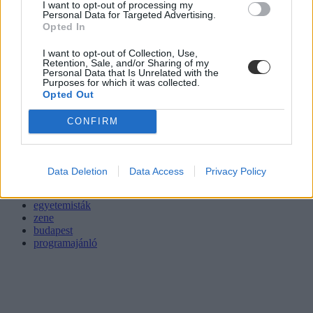
I want to opt-out of processing my
Personal Data for Targeted Advertising.
Opted In
I want to opt-out of Collection, Use,
Retention, Sale, and/or Sharing of my
Personal Data that Is Unrelated with the
Purposes for which it was collected.
Opted Out
CONFIRM
kulturális programok
Data Deletion
Data Access
Privacy Policy
fesztivál
színház
egyetemisták
zene
budapest
programajánló