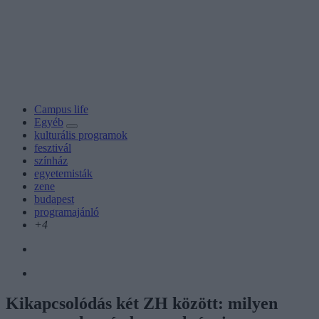
Campus life
Egyéb
kulturális programok
fesztivál
színház
egyetemisták
zene
budapest
programajánló
+4
Kikapcsolódás két ZH között: milyen