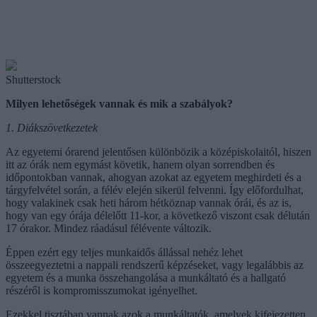
Shutterstock
Milyen lehetőségek vannak és mik a szabályok?
1. Diákszövetkezetek
Az egyetemi órarend jelentősen különbözik a középiskolaitól, hiszen
itt az órák nem egymást követik, hanem olyan sorrendben és
időpontokban vannak, ahogyan azokat az egyetem meghirdeti és a
tárgyfelvétel során, a félév elején sikerül felvenni. Így előfordulhat,
hogy valakinek csak heti három hétköznap vannak órái, és az is,
hogy van egy órája délelőtt 11-kor, a következő viszont csak délután
17 órakor. Mindez ráadásul félévente változik.
Éppen ezért egy teljes munkaidős állással nehéz lehet
összeegyeztetni a nappali rendszerű képzéseket, vagy legalábbis az
egyetem és a munka összehangolása a munkáltató és a hallgató
részéről is kompromisszumokat igényelhet.
Ezekkel tisztában vannak azok a munkáltatók, amelyek kifejezetten