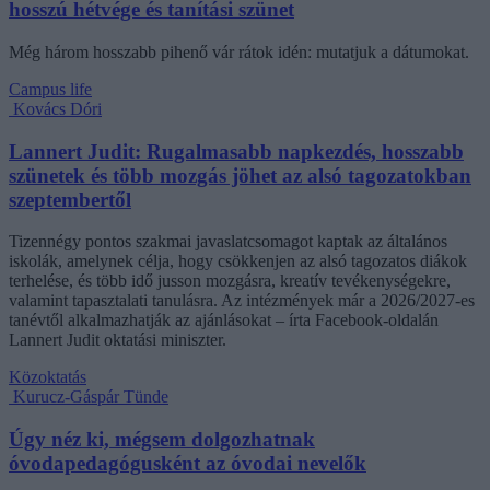
hosszú hétvége és tanítási szünet
Még három hosszabb pihenő vár rátok idén: mutatjuk a dátumokat.
Campus life
Kovács Dóri
Lannert Judit: Rugalmasabb napkezdés, hosszabb
szünetek és több mozgás jöhet az alsó tagozatokban
szeptembertől
Tizennégy pontos szakmai javaslatcsomagot kaptak az általános
iskolák, amelynek célja, hogy csökkenjen az alsó tagozatos diákok
terhelése, és több idő jusson mozgásra, kreatív tevékenységekre,
valamint tapasztalati tanulásra. Az intézmények már a 2026/2027-es
tanévtől alkalmazhatják az ajánlásokat – írta Facebook-oldalán
Lannert Judit oktatási miniszter.
Közoktatás
Kurucz-Gáspár Tünde
Úgy néz ki, mégsem dolgozhatnak
óvodapedagógusként az óvodai nevelők