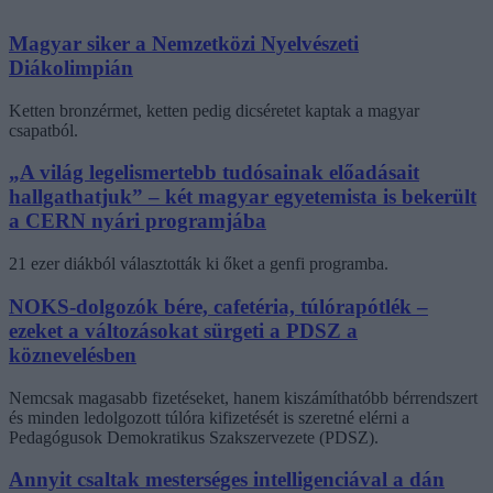
Magyar siker a Nemzetközi Nyelvészeti
Diákolimpián
Ketten bronzérmet, ketten pedig dicséretet kaptak a magyar
csapatból.
„A világ legelismertebb tudósainak előadásait
hallgathatjuk” – két magyar egyetemista is bekerült
a CERN nyári programjába
21 ezer diákból választották ki őket a genfi programba.
NOKS-dolgozók bére, cafetéria, túlórapótlék –
ezeket a változásokat sürgeti a PDSZ a
köznevelésben
Nemcsak magasabb fizetéseket, hanem kiszámíthatóbb bérrendszert
és minden ledolgozott túlóra kifizetését is szeretné elérni a
Pedagógusok Demokratikus Szakszervezete (PDSZ).
Annyit csaltak mesterséges intelligenciával a dán