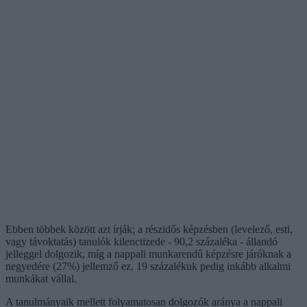
Ebben többek között azt írják; a részidős képzésben (levelező, esti,
vagy távoktatás) tanulók kilenctizede - 90,2 százaléka - állandó
jelleggel dolgozik, míg a nappali munkarendű képzésre járóknak a
negyedére (27%) jellemző ez, 19 százalékuk pedig inkább alkalmi
munkákat vállal.
A tanulmányaik mellett folyamatosan dolgozók aránya a nappali