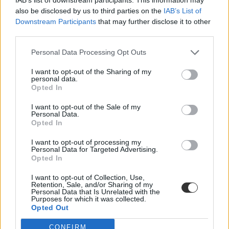
A nappali képzésekre járók mintegy 56 százaléka mondta azt
also be disclosed by us to third parties on the
IAB’s List of
például, jogy azért dolgozik, hogy tudja fizetni a megélhetésének
Downstream Participants
that may further disclose it to other
költségeit.
third parties.
Ebbe beletartozik a
Personal Data Processing Opt Outs
lakhatás (jobb esetben kollégium, rosszabb esetben drága
albérlet)
I want to opt-out of the Sharing of my
personal data.
tömegközlekedés,
Opted In
étkezés,
bevásárlás,
telefonszámla,
I want to opt-out of the Sale of my
Personal Data.
ruházkodás,
Opted In
szórakozásról pedig még nem is beszéltünk, holott huszonéves
I want to opt-out of processing my
egyetemistaként – és később is – fontos a kikapcsolódás és nem
Personal Data for Targeted Advertising.
szabadna, hogy egy mozi, színház, koncert, vagy egy hétvégi buli
Opted In
luxus legyen.
I want to opt-out of Collection, Use,
31 százalékukat teljes mértékben vagy nagyrészt az
Retention, Sale, and/or Sharing of my
motiválja a munkavállalásban, hogy anélkül nem
Personal Data that Is Unrelated with the
engedhetnék meg maguknak a továbbtanulást
Purposes for which it was collected.
Opted Out
– teszik hozzá a kutatásban.
CONFIRM