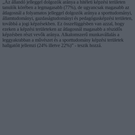
„Az állandó jelleggel dolgozók aránya a hitéleti képzési területen
tanulók körében a legmagasabb (77%), de ugyancsak magasabb az
átlagosnál a folyamatos jelleggel dolgozók aránya a sporttudományi,
államtudományi, gazdaságtudományi és pedagógusképzési területen,
továbbá a jogi képzésekben. Ez összefüggésben van azzal, hogy
ezeken a képzési területeken az átlagosnál magasabb a részidős
képzésben részt vevők aránya. Alkalomszerű munkavállalás a
leggyakrabban a művészet és a sporttudomány képzési területek
hallgatóit jellemzi (24% illetve 22%)” - teszik hozzá.