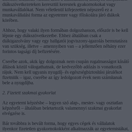
diákszövetkezeteken keresztül keresnek gyakornokokat vagy
munkavállalókat. Nem véletlenül kifejezetten népszerű ez a
munkavállalási forma az egyetemre vagy főiskolára járó diákok
körében.
Ahhoz, hogy valaki ilyen formában dolgozhasson, először is be kell
lépnie egy diákszövetkezetbe. Ehhez általában csak a
diákigazolvány vagy egy hallgatói jogviszony-igazolás bemutatásra
van szükség, illetve – amennyiben van – a jellemzően néhány ezer
forintos tagsági díj befizetésére.
Cserébe azok, akik így dolgoznak nem csupán rugalmasságot kínáló
állások közül válogathatnak, de kedvezőbb adózás is vonatkozik
rájuk. Nem kell ugyanis nyugdíj- és egészségbiztosítási járulékot
fizetniük – igaz, cserébe az így ledolgozott évek nem számítanak
bele a nyugdíjba.
2. Fizetett szakmai gyakorlat
Az egyetemi képzésbe – legyen szó alap-, mester- vagy osztatlan
képzésről – általában beletartozik valamennyi szakmai gyakorlat
elvégzése is.
Bár továbbra is bevált forma, hogy egyes cégek és vállalatok
ilyenkor fizetetlen gyakornokokként alkalmazzák az egyetemistákat,