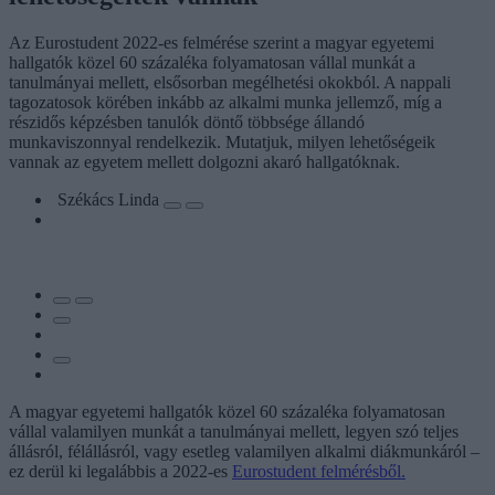
Az Eurostudent 2022-es felmérése szerint a magyar egyetemi
hallgatók közel 60 százaléka folyamatosan vállal munkát a
tanulmányai mellett, elsősorban megélhetési okokból. A nappali
tagozatosok körében inkább az alkalmi munka jellemző, míg a
részidős képzésben tanulók döntő többsége állandó
munkaviszonnyal rendelkezik. Mutatjuk, milyen lehetőségeik
vannak az egyetem mellett dolgozni akaró hallgatóknak.
Székács Linda
A magyar egyetemi hallgatók közel 60 százaléka folyamatosan
vállal valamilyen munkát a tanulmányai mellett, legyen szó teljes
állásról, félállásról, vagy esetleg valamilyen alkalmi diákmunkáról –
ez derül ki legalábbis a 2022-es
Eurostudent felmérésből.