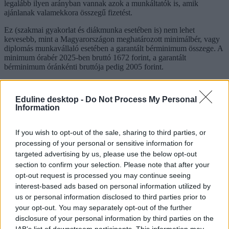
legalább ilyen arányban vannak azok a munkáltatók is, amik
ajánlanak valamekkora összegű fizetést.
Ez (szakmai gyakorlat és diákmunka esetében is) nem lehet
kevesebb, mint a Magyarországon meghatározott minimálbér, vagy
diplomás munkavállaló esetében a garantált bérminimum összege. A
minimum órabér 2025-ben bruttó 1672 forint, a garantált
bérminimum óránkénti bruttója pedig 2005 forint.
Ennek összegét minden esetben munkaszerződésben kell rögzíteni,
ahogyan a heti munkaórák számát is.
Eduline desktop -
Do Not Process My Personal
Information
If you wish to opt-out of the sale, sharing to third parties, or
Shutterstock
processing of your personal or sensitive information for
targeted advertising by us, please use the below opt-out
Mire költenek a magyar egyetemisták?
section to confirm your selection. Please note that after your
Az Eurostudent kutatása arra is rávilágít, hogy a hallgatók többsége
opt-out request is processed you may continue seeing
nem azért dolgozik az egyetemi tanulmányai alatt, mert szeretne,
interest-based ads based on personal information utilized by
hanem kifejezetten anyagi okokból. Fizetniük kell a megélhetésüket,
us or personal information disclosed to third parties prior to
a tanulmányaik költségeit, de olyan egyetemisták is vannak, akiknek
your opt-out. You may separately opt-out of the further
másokat kell anyagilag támogatni, például beteg szülőket,
disclosure of your personal information by third parties on the
testvéreket, vagy bizonyos esetekben a saját gyerekeiket.
IAB’s list of downstream participants. This information may