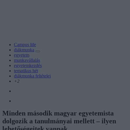
Campus life
diákmunka
egyetem
munkavállalás
egyetemkezdés
tematikus hét
diákmunka feltételei
+2
Minden második magyar egyetemista
dolgozik a tanulmányai mellett – ilyen
lehetőségeitek vannak