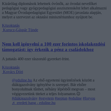
Kizárólag diplomások lehetnek óvónők, az óvodai nevelőket
pedagógiai vagy gyógypedagógiai asszisztensként lehet alkalmazni
a Magyar Óvodapedagógiai Egyesület (MOE) javaslata alapján,
melyet a szervezet az oktatási minisztériumhoz nyújtott be.
Közoktatás
Kurucz-Gáspár Tünde
Nem kell igényelni a 100 ezer forintos iskolakezdési
támogatást: így érkezik a pénz a családokhoz
A juttatás 400 ezer rászoruló gyereket érint.
Közoktatás
Kovács Dóri
@eduline.hu
Az első egyetemi ügyintézések között a
diákigazolvány igénylése is szerepel. Bár elsőre
bonyolultnak tűnhet, néhány lépésből megvan – most
végigvezetünk titeket a teljes folyamaton.😉
#diákigazolvány
#egyetem
#neptun
#eduline
#foryou
♬ eredeti hang - eduline.hu