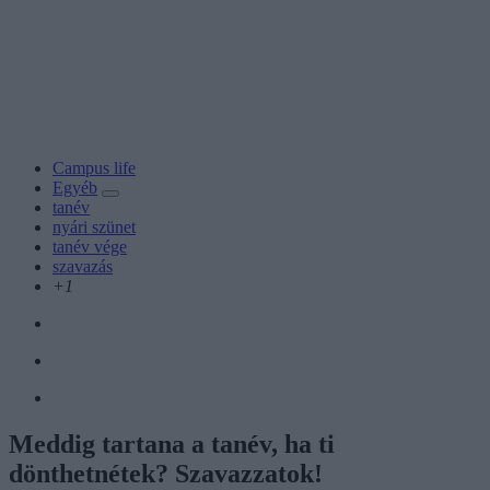
Campus life
Egyéb
tanév
nyári szünet
tanév vége
szavazás
+1
Meddig tartana a tanév, ha ti
dönthetnétek? Szavazzatok!