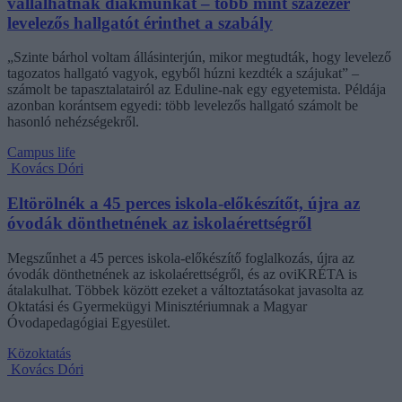
vállalhatnak diákmunkát – több mint százezer
levelezős hallgatót érinthet a szabály
„Szinte bárhol voltam állásinterjún, mikor megtudták, hogy levelező
tagozatos hallgató vagyok, egyből húzni kezdték a szájukat” –
számolt be tapasztalatairól az Eduline-nak egy egyetemista. Példája
azonban korántsem egyedi: több levelezős hallgató számolt be
hasonló nehézségekről.
Campus life
Kovács Dóri
Eltörölnék a 45 perces iskola-előkészítőt, újra az
óvodák dönthetnének az iskolaérettségről
Megszűnhet a 45 perces iskola-előkészítő foglalkozás, újra az
óvodák dönthetnének az iskolaérettségről, és az oviKRÉTA is
átalakulhat. Többek között ezeket a változtatásokat javasolta az
Oktatási és Gyermekügyi Minisztériumnak a Magyar
Óvodapedagógiai Egyesület.
Közoktatás
Kovács Dóri