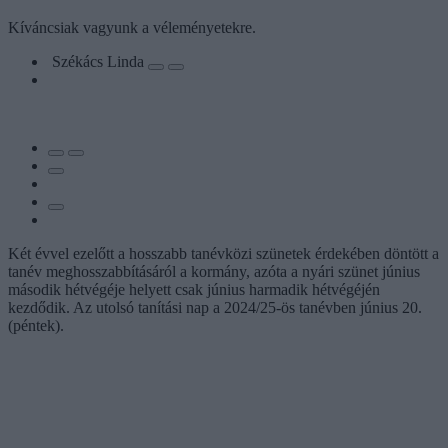
Kíváncsiak vagyunk a véleményetekre.
Székács Linda
Két évvel ezelőtt a hosszabb tanévközi szünetek érdekében döntött a
tanév meghosszabbításáról a kormány, azóta a nyári szünet június
második hétvégéje helyett csak június harmadik hétvégéjén
kezdődik. Az utolsó tanítási nap a 2024/25-ös tanévben június 20.
(péntek).