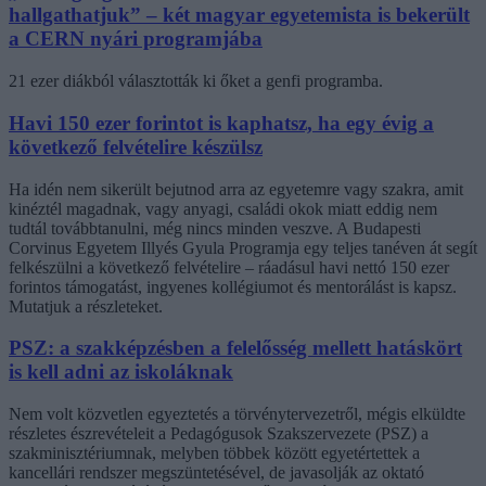
hallgathatjuk” – két magyar egyetemista is bekerült
a CERN nyári programjába
21 ezer diákból választották ki őket a genfi programba.
Havi 150 ezer forintot is kaphatsz, ha egy évig a
következő felvételire készülsz
Ha idén nem sikerült bejutnod arra az egyetemre vagy szakra, amit
kinéztél magadnak, vagy anyagi, családi okok miatt eddig nem
tudtál továbbtanulni, még nincs minden veszve. A Budapesti
Corvinus Egyetem Illyés Gyula Programja egy teljes tanéven át segít
felkészülni a következő felvételire – ráadásul havi nettó 150 ezer
forintos támogatást, ingyenes kollégiumot és mentorálást is kapsz.
Mutatjuk a részleteket.
PSZ: a szakképzésben a felelősség mellett hatáskört
is kell adni az iskoláknak
Nem volt közvetlen egyeztetés a törvénytervezetről, mégis elküldte
részletes észrevételeit a Pedagógusok Szakszervezete (PSZ) a
szakminisztériumnak, melyben többek között egyetértettek a
kancellári rendszer megszüntetésével, de javasolják az oktató