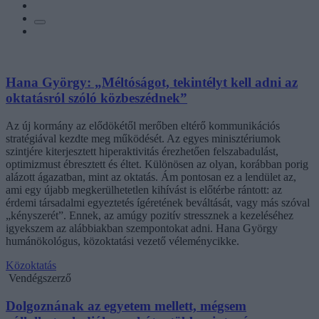
Hana György: „Méltóságot, tekintélyt kell adni az
oktatásról szóló közbeszédnek”
Az új kormány az elődökétől merőben eltérő kommunikációs
stratégiával kezdte meg működését. Az egyes minisztériumok
szintjére kiterjesztett hiperaktivitás érezhetően felszabadulást,
optimizmust ébresztett és éltet. Különösen az olyan, korábban porig
alázott ágazatban, mint az oktatás. Ám pontosan ez a lendület az,
ami egy újabb megkerülhetetlen kihívást is előtérbe rántott: az
érdemi társadalmi egyeztetés ígéretének beváltását, vagy más szóval
„kényszerét”. Ennek, az amúgy pozitív stressznek a kezeléséhez
igyekszem az alábbiakban szempontokat adni. Hana György
humánökológus, közoktatási vezető véleménycikke.
Közoktatás
Vendégszerző
Dolgoznának az egyetem mellett, mégsem