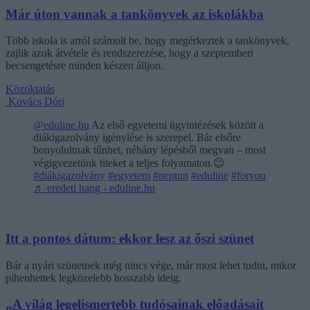
Már úton vannak a tankönyvek az iskolákba
Több iskola is arról számolt be, hogy megérkeztek a tankönyvek,
zajlik azok átvétele és rendszerezése, hogy a szeptemberi
becsengetésre minden készen álljon.
Közoktatás
Kovács Dóri
@eduline.hu
Az első egyetemi ügyintézések között a
diákigazolvány igénylése is szerepel. Bár elsőre
bonyolultnak tűnhet, néhány lépésből megvan – most
végigvezetünk titeket a teljes folyamaton.😉
#diákigazolvány
#egyetem
#neptun
#eduline
#foryou
♬ eredeti hang - eduline.hu
Itt a pontos dátum: ekkor lesz az őszi szünet
Bár a nyári szünetnek még nincs vége, már most lehet tudni, mikor
pihenhettek legközelebb hosszabb ideig.
„A világ legelismertebb tudósainak előadásait