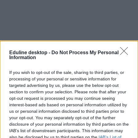
Eduline desktop -
Do Not Process My Personal
Information
If you wish to opt-out of the sale, sharing to third parties, or
processing of your personal or sensitive information for
targeted advertising by us, please use the below opt-out
section to confirm your selection. Please note that after your
opt-out request is processed you may continue seeing
interest-based ads based on personal information utilized by
tanév
nyári szünet
us or personal information disclosed to third parties prior to
tanév vége
your opt-out. You may separately opt-out of the further
szavazás
disclosure of your personal information by third parties on the
IAB’s list of downstream participants. This information may
also be disclosed by us to third parties on the
IAB’s List of