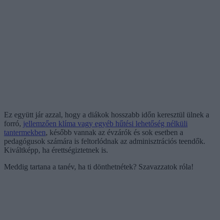
Ez együtt jár azzal, hogy a diákok hosszabb időn keresztül ülnek a
forró,
jellemzően klíma vagy egyéb hűtési lehetőség nélküli
tantermekben
, később vannak az évzárók és sok esetben a
pedagógusok számára is feltorlódnak az adminisztrációs teendők.
Kiváltképp, ha érettségiztetnek is.
Meddig tartana a tanév, ha ti dönthetnétek? Szavazzatok róla!