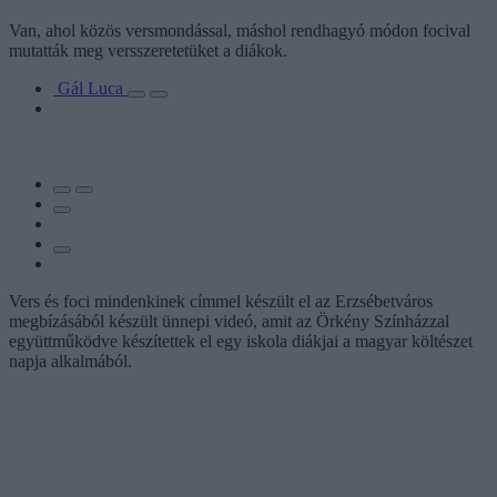
Van, ahol közös versmondással, máshol rendhagyó módon focival
mutatták meg versszeretetüket a diákok.
Gál Luca
Vers és foci mindenkinek címmel készült el az Erzsébetváros
megbízásából készült ünnepi videó, amit az Örkény Színházzal
együttműködve készítettek el egy iskola diákjai a magyar költészet
napja alkalmából.