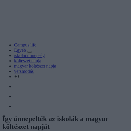
Campus life
Egyéb
iskolai ünnepség
költészet napja
magyar költészet napja
versmodás
+1
Így ünnepelték az iskolák a magyar
költészet napját