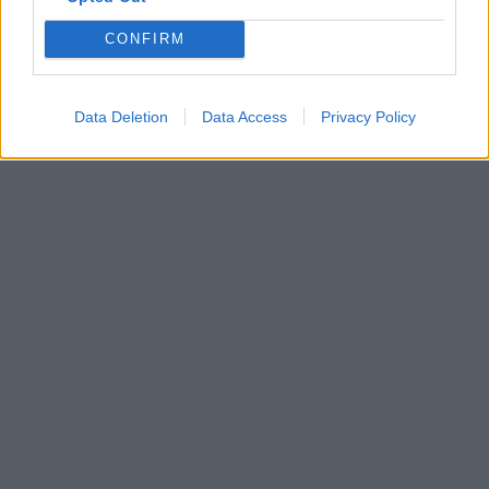
iskolai ünnepség
költészet napja
CONFIRM
magyar költészet napja
versmodás
Data Deletion
Data Access
Privacy Policy