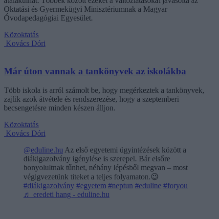
átalakulhat. Többek között ezeket a változtatásokat javasolta az
Oktatási és Gyermekügyi Minisztériumnak a Magyar
Óvodapedagógiai Egyesület.
Közoktatás
Kovács Dóri
Már úton vannak a tankönyvek az iskolákba
Több iskola is arról számolt be, hogy megérkeztek a tankönyvek,
zajlik azok átvétele és rendszerezése, hogy a szeptemberi
becsengetésre minden készen álljon.
Közoktatás
Kovács Dóri
@eduline.hu
Az első egyetemi ügyintézések között a
diákigazolvány igénylése is szerepel. Bár elsőre
bonyolultnak tűnhet, néhány lépésből megvan – most
végigvezetünk titeket a teljes folyamaton.😉
#diákigazolvány
#egyetem
#neptun
#eduline
#foryou
♬ eredeti hang - eduline.hu