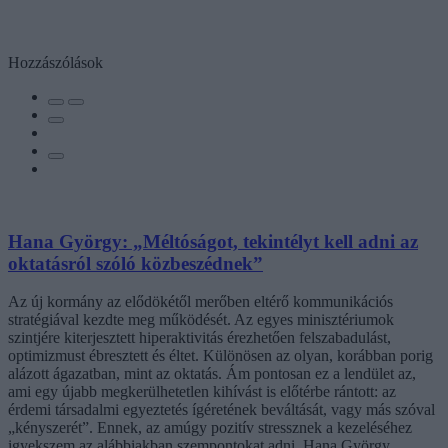
Hozzászólások
Hana György: „Méltóságot, tekintélyt kell adni az
oktatásról szóló közbeszédnek”
Az új kormány az elődökétől merőben eltérő kommunikációs
stratégiával kezdte meg működését. Az egyes minisztériumok
szintjére kiterjesztett hiperaktivitás érezhetően felszabadulást,
optimizmust ébresztett és éltet. Különösen az olyan, korábban porig
alázott ágazatban, mint az oktatás. Ám pontosan ez a lendület az,
ami egy újabb megkerülhetetlen kihívást is előtérbe rántott: az
érdemi társadalmi egyeztetés ígéretének beváltását, vagy más szóval
„kényszerét”. Ennek, az amúgy pozitív stressznek a kezeléséhez
igyekszem az alábbiakban szempontokat adni. Hana György