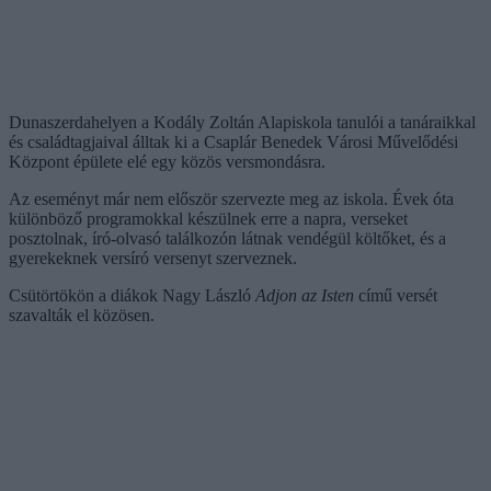
Dunaszerdahelyen a Kodály Zoltán Alapiskola tanulói a tanáraikkal
és családtagjaival álltak ki a Csaplár Benedek Városi Művelődési
Központ épülete elé egy közös versmondásra.
Az eseményt már nem először szervezte meg az iskola. Évek óta
különböző programokkal készülnek erre a napra, verseket
posztolnak, író-olvasó találkozón látnak vendégül költőket, és a
gyerekeknek versíró versenyt szerveznek.
Csütörtökön a diákok Nagy László
Adjon az Isten
című versét
szavalták el közösen.