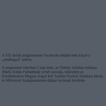
A VII. került polgármestere Facebook-oldalán tette közzé a
„rendhagyó” művet.
A megosztott videóban Csuja Imre, az Örkény Színház színésze
Jékely Zoltán Futballisták versét szavalja, miközben az
Erzsébetvárosi Magyar-Angol Két Tanítási Nyelvű Általános Iskola
és Művészeti Szakgimnázium diákjai fociznak körülötte.