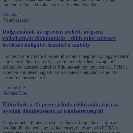
humánökológus, közoktatási vezető véleménycikke.
Közoktatás
Vendégszerző
Dolgoznának az egyetem mellett, mégsem
vállalhatnak diákmunkát – több mint százezer
levelezős hallgatót érinthet a szabály
„Szinte bárhol voltam állásinterjún, mikor megtudták, hogy levelező
tagozatos hallgató vagyok, egyből húzni kezdték a szájukat” –
számolt be tapasztalatairól az Eduline-nak egy egyetemista. Példája
azonban korántsem egyedi: több levelezős hallgató számolt be
hasonló nehézségekről.
Campus life
Kovács Dóri
Eltörölnék a 45 perces iskola-előkészítőt, újra az
óvodák dönthetnének az iskolaérettségről
Megszűnhet a 45 perces iskola-előkészítő foglalkozás, újra az
óvodák dönthetnének az iskolaérettségről, és az oviKRÉTA is