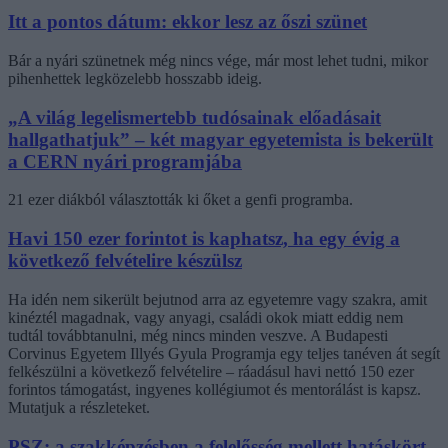
Itt a pontos dátum: ekkor lesz az őszi szünet
Bár a nyári szünetnek még nincs vége, már most lehet tudni, mikor
pihenhettek legközelebb hosszabb ideig.
„A világ legelismertebb tudósainak előadásait
hallgathatjuk” – két magyar egyetemista is bekerült
a CERN nyári programjába
21 ezer diákból választották ki őket a genfi programba.
Havi 150 ezer forintot is kaphatsz, ha egy évig a
következő felvételire készülsz
Ha idén nem sikerült bejutnod arra az egyetemre vagy szakra, amit
kinéztél magadnak, vagy anyagi, családi okok miatt eddig nem
tudtál továbbtanulni, még nincs minden veszve. A Budapesti
Corvinus Egyetem Illyés Gyula Programja egy teljes tanéven át segít
felkészülni a következő felvételire – ráadásul havi nettó 150 ezer
forintos támogatást, ingyenes kollégiumot és mentorálást is kapsz.
Mutatjuk a részleteket.
PSZ: a szakképzésben a felelősség mellett hatáskört