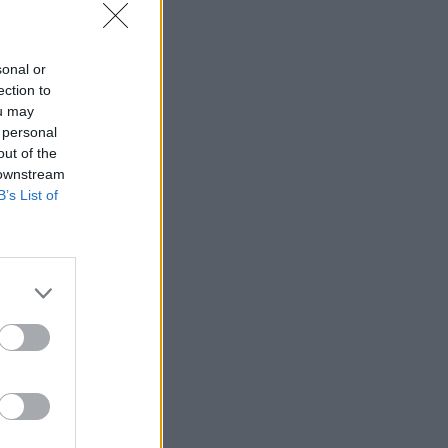
sonal or
ection to
ou may
 personal
out of the
 downstream
B’s List of