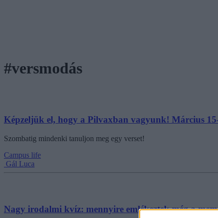
#versmodás
Képzeljük el, hogy a Pilvaxban vagyunk! Március 15-é
Szombatig mindenki tanuljon meg egy verset!
Campus life
Gál Luca
Nagy irodalmi kvíz: mennyire emlékeztek még a mem