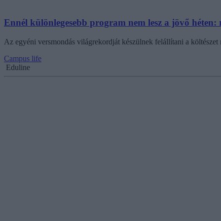
Ennél különlegesebb program nem lesz a jövő héten: r
Az egyéni versmondás világrekordját készülnek felállítani a költés
Campus life
Eduline