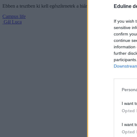
Ebben a tesztben ki kell egészítenetek a hiányos idézeteket.
Eduline d
Campus life
If you wish 
Gál Luca
sensitive in
confirm you
continue se
information 
further disc
participants
Downstream 
Persona
I want t
Opted 
I want t
Opted 