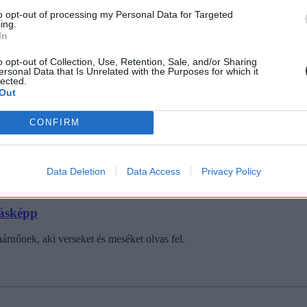
to opt-out of processing my Personal Data for Targeted
ing.
In
o opt-out of Collection, Use, Retention, Sale, and/or Sharing
ersonal Data that Is Unrelated with the Purposes for which it
lected.
Out
tták meg versszeretetüket a diákok.
CONFIRM
Data Deletion
Data Access
Privacy Policy
másképp
rnőnek, aki verseket és meséket olvas fel.