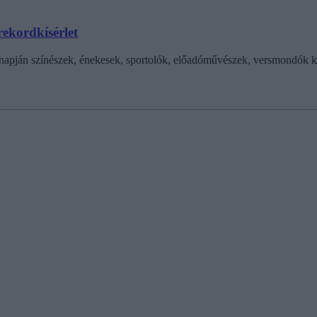
ekordkísérlet
zet napján színészek, énekesek, sportolók, előadóművészek, versmondó