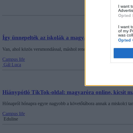
I want 
Advertis
Opted 
I want t
of my P
was col
Így ünnepelték az iskolák a magyar költészet napját
Opted 
Van, ahol közös versmondással, máshol rendhagyó módon focival muta
Campus life
Gál Luca
Hiánypótló TikTok-oldal: magyaróra online, kicsit 
Hónapról hónapra egyre nagyobb a követőtábora annak a miskolci taná
Campus life
Eduline