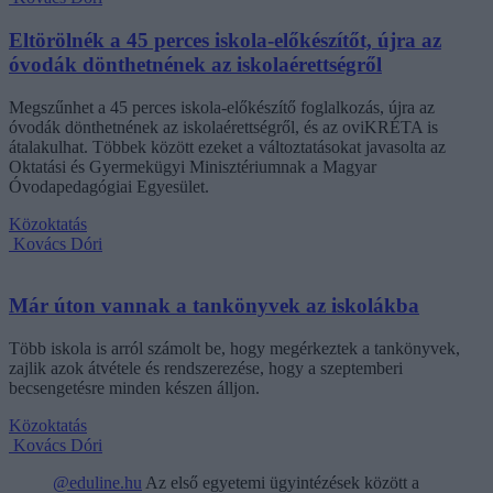
Eltörölnék a 45 perces iskola-előkészítőt, újra az
óvodák dönthetnének az iskolaérettségről
Megszűnhet a 45 perces iskola-előkészítő foglalkozás, újra az
óvodák dönthetnének az iskolaérettségről, és az oviKRÉTA is
átalakulhat. Többek között ezeket a változtatásokat javasolta az
Oktatási és Gyermekügyi Minisztériumnak a Magyar
Óvodapedagógiai Egyesület.
Közoktatás
Kovács Dóri
Már úton vannak a tankönyvek az iskolákba
Több iskola is arról számolt be, hogy megérkeztek a tankönyvek,
zajlik azok átvétele és rendszerezése, hogy a szeptemberi
becsengetésre minden készen álljon.
Közoktatás
Kovács Dóri
@eduline.hu
Az első egyetemi ügyintézések között a