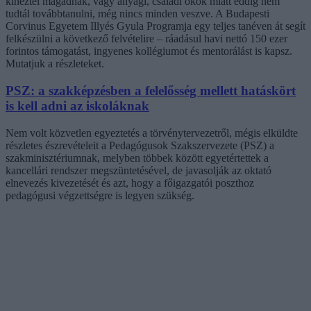
kinéztél magadnak, vagy anyagi, családi okok miatt eddig nem
tudtál továbbtanulni, még nincs minden veszve. A Budapesti
Corvinus Egyetem Illyés Gyula Programja egy teljes tanéven át segít
felkészülni a következő felvételire – ráadásul havi nettó 150 ezer
forintos támogatást, ingyenes kollégiumot és mentorálást is kapsz.
Mutatjuk a részleteket.
PSZ: a szakképzésben a felelősség mellett hatáskört
is kell adni az iskoláknak
Nem volt közvetlen egyeztetés a törvénytervezetről, mégis elküldte
részletes észrevételeit a Pedagógusok Szakszervezete (PSZ) a
szakminisztériumnak, melyben többek között egyetértettek a
kancellári rendszer megszüntetésével, de javasolják az oktató
elnevezés kivezetését és azt, hogy a főigazgatói poszthoz
pedagógusi végzettségre is legyen szükség.