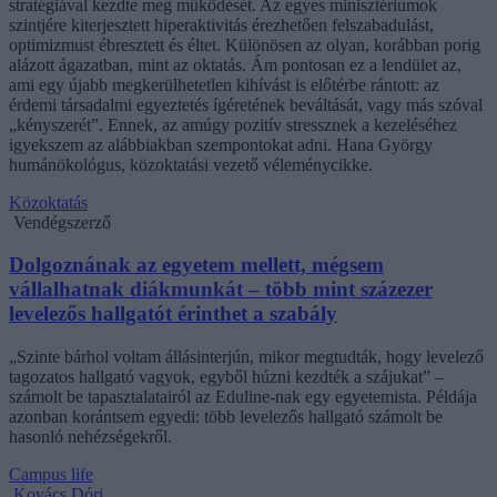
stratégiával kezdte meg működését. Az egyes minisztériumok
szintjére kiterjesztett hiperaktivitás érezhetően felszabadulást,
optimizmust ébresztett és éltet. Különösen az olyan, korábban porig
alázott ágazatban, mint az oktatás. Ám pontosan ez a lendület az,
ami egy újabb megkerülhetetlen kihívást is előtérbe rántott: az
érdemi társadalmi egyeztetés ígéretének beváltását, vagy más szóval
„kényszerét”. Ennek, az amúgy pozitív stressznek a kezeléséhez
igyekszem az alábbiakban szempontokat adni. Hana György
humánökológus, közoktatási vezető véleménycikke.
Közoktatás
Vendégszerző
Dolgoznának az egyetem mellett, mégsem
vállalhatnak diákmunkát – több mint százezer
levelezős hallgatót érinthet a szabály
„Szinte bárhol voltam állásinterjún, mikor megtudták, hogy levelező
tagozatos hallgató vagyok, egyből húzni kezdték a szájukat” –
számolt be tapasztalatairól az Eduline-nak egy egyetemista. Példája
azonban korántsem egyedi: több levelezős hallgató számolt be
hasonló nehézségekről.
Campus life
Kovács Dóri