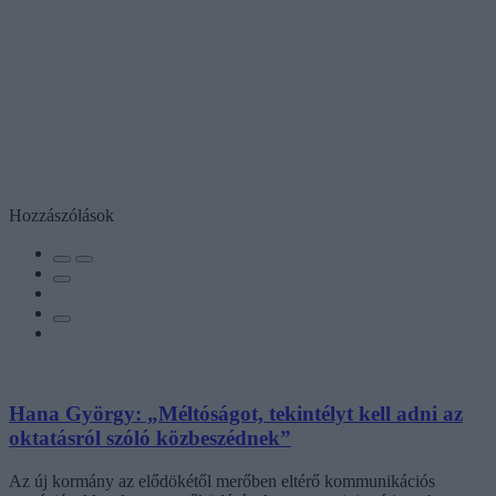
Hozzászólások
Hana György: „Méltóságot, tekintélyt kell adni az
oktatásról szóló közbeszédnek”
Az új kormány az elődökétől merőben eltérő kommunikációs