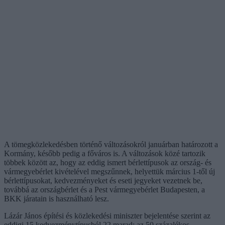
A tömegközlekedésben történő változásokról januárban határozott a
Kormány, később pedig a főváros is. A változások közé tartozik
többek között az, hogy az eddig ismert bérlettípusok az ország- és
vármegyebérlet kivételével megszűnnek, helyettük március 1-től új
bérlettípusokat, kedvezményeket és eseti jegyeket vezetnek be,
továbbá az országbérlet és a Pest vármegyebérlet Budapesten, a
BKK járatain is használható lesz.
Lázár János építési és közlekedési miniszter bejelentése szerint az
eddigi 15 kedvezménytípusból 22 marad; az 50 százalékos