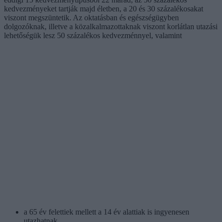
kedvezményeket tartják majd életben, a 20 és 30 százalékosakat
viszont megszüntetik. Az oktatásban és egészségügyben
dolgozóknak, illetve a közalkalmazottaknak viszont korlátlan utazási
lehetőségük lesz 50 százalékos kedvezménnyel, valamint
a 65 év felettiek mellett a 14 év alattiak is ingyenesen
utazhatnak,