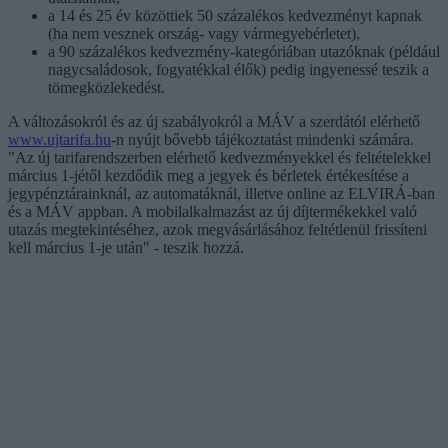
a 14 és 25 év közöttiek 50 százalékos kedvezményt kapnak
(ha nem vesznek ország- vagy vármegyebérletet),
a 90 százalékos kedvezmény-kategóriában utazóknak (például
nagycsaládosok, fogyatékkal élők) pedig ingyenessé teszik a
tömegközlekedést.
A változásokról és az új szabályokról a MÁV a szerdától elérhető
www.ujtarifa.hu
-n nyújt bővebb tájékoztatást mindenki számára.
"Az új tarifarendszerben elérhető kedvezményekkel és feltételekkel
március 1-jétől kezdődik meg a jegyek és bérletek értékesítése a
jegypénztárainknál, az automatáknál, illetve online az ELVIRÁ-ban
és a MÁV appban. A mobilalkalmazást az új díjtermékekkel való
utazás megtekintéséhez, azok megvásárlásához feltétlenül frissíteni
kell március 1-je után" - teszik hozzá.