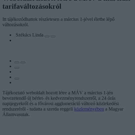
tarifaváltozásokról
Itt tájékozódhattok részletesen a március 1-jével életbe lépő
változásokról.
Székács Linda
Tájékoztató weboldalt hozott létre a MÁV a március 1-jén
bevezetendő új bérlet- és kedvezményrendszerről, a 24 órás
napijegyekről és a fővárosi agglomeráció változó közlekedési
rendszeréről - tudatta a szerda reggeli
közleményében
a Magyar
Államvasutak.