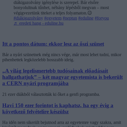
diákigazolvány igénylése is szerepel. Bár elsőre
bonyolultnak tűnhet, néhány lépésből megvan – most
végigvezetünk titeket a teljes folyamaton.😉
#diákigazolvány
#egyetem
#neptun
#eduline
#foryou
♬ eredeti hang - eduline.hu
Itt a pontos dátum: ekkor lesz az őszi szünet
Bár a nyári szünetnek még nincs vége, már most lehet tudni, mikor
pihenhettek legközelebb hosszabb ideig.
„A világ legelismertebb tudósainak előadásait
hallgathatjuk” – két magyar egyetemista is bekerült
a CERN nyári programjába
21 ezer diákból választották ki őket a genfi programba.
Havi 150 ezer forintot is kaphatsz, ha egy évig a
következő felvételire készülsz
Ha idén nem sikerült bejutnod arra az egyetemre vagy szakra, amit