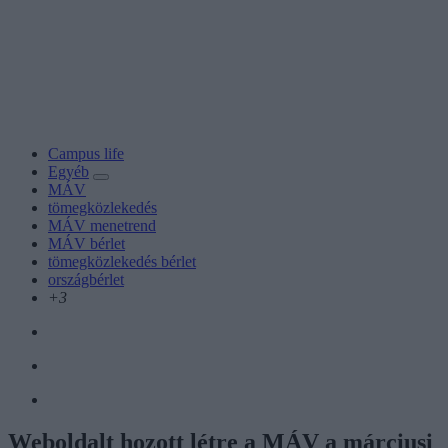
Campus life
Egyéb
MÁV
tömegközlekedés
MÁV menetrend
MÁV bérlet
tömegközlekedés bérlet
országbérlet
+3
Weboldalt hozott létre a MÁV a márciusi