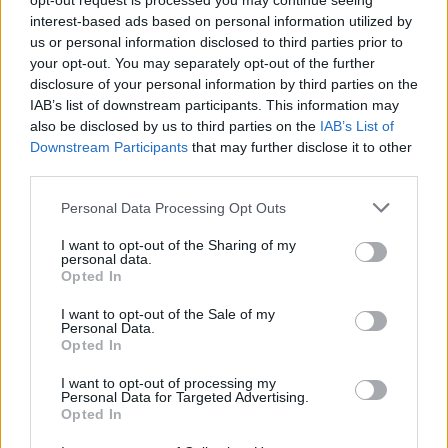
opt-out request is processed you may continue seeing
interest-based ads based on personal information utilized by
us or personal information disclosed to third parties prior to
your opt-out. You may separately opt-out of the further
disclosure of your personal information by third parties on the
IAB’s list of downstream participants. This information may
MÁV
also be disclosed by us to third parties on the
IAB’s List of
tömegközlekedés
Downstream Participants
that may further disclose it to other
MÁV menetrend
third parties.
MÁV bérlet
tömegközlekedés bérlet
országbérlet
Personal Data Processing Opt Outs
I want to opt-out of the Sharing of my
personal data.
Opted In
I want to opt-out of the Sale of my
Personal Data.
Opted In
I want to opt-out of processing my
Personal Data for Targeted Advertising.
Opted In